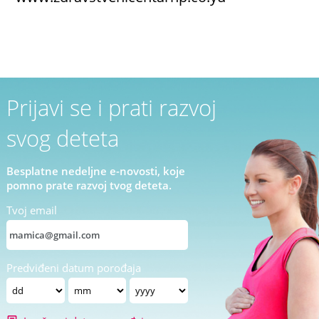
Prijavi se i prati razvoj
svog deteta
Besplatne nedeljne e-novosti, koje
pomno prate razvoj tvog deteta.
Tvoj email
Predviđeni datum porođaja