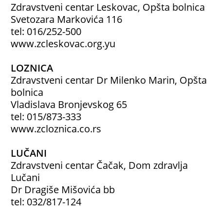
Zdravstveni centar Leskovac, Opšta bolnica
Svetozara Markovića 116
tel: 016/252-500
www.zcleskovac.org.yu
LOZNICA
Zdravstveni centar Dr Milenko Marin, Opšta
bolnica
Vladislava Bronjevskog 65
tel: 015/873-333
www.zcloznica.co.rs
LUČANI
Zdravstveni centar Čačak, Dom zdravlja
Lučani
Dr Dragiše Mišovića bb
tel: 032/817-124