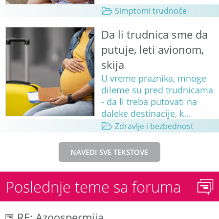
Simptomi trudnoće
Da li trudnica sme da
putuje, leti avionom,
skija
U vreme praznika, mnoge
dileme su pred trudnicama
- da li treba putovati na
daleke destinacije, k...
Zdravlje i bezbednost
NAVEDI SVE TEKSTOVE
Poslednje teme sa foruma
RE: Azoospermija