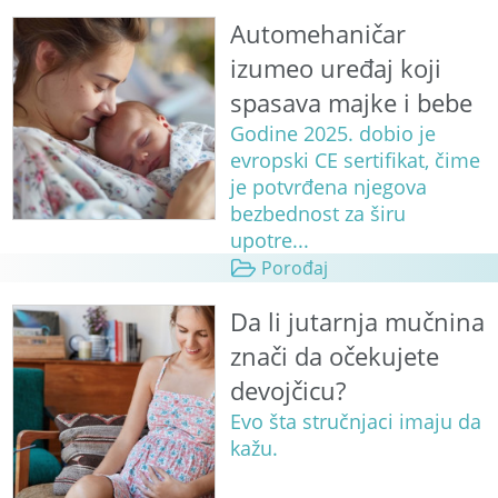
Automehaničar
izumeo uređaj koji
spasava majke i bebe
Godine 2025. dobio je
evropski CE sertifikat, čime
je potvrđena njegova
bezbednost za širu
upotre...
Porođaj
Da li jutarnja mučnina
znači da očekujete
devojčicu?
Evo šta stručnjaci imaju da
kažu.