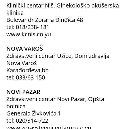
Klinički centar Niš, Ginekološko-akušerska
klinika
Bulevar dr Zorana Đinđića 48
tel: 018/238- 181
www.kcnis.co.yu
NOVA VAROŠ
Zdravstveni centar Užice, Dom zdravlja
Nova Varoš
Karađorđeva bb
tel: 033/63-150
NOVI PAZAR
Zdravstveni centar Novi Pazar, Opšta
bolnica
Generala Živkovića 1
tel: 020/314-722
www.zdravstvenicentarnp.co.yu