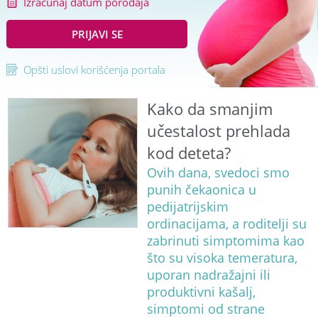
Izračunaj datum porođaja
PRIJAVI SE
Opšti uslovi korišćenja portala
Kako da smanjim
učestalost prehlada
kod deteta?
Ovih dana, svedoci smo
punih čekaonica u
pedijatrijskim
ordinacijama, a roditelji su
zabrinuti simptomima kao
što su visoka temeratura,
uporan nadražajni ili
produktivni kašalj,
simptomi od strane