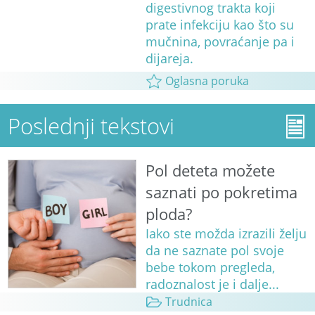
digestivnog trakta koji
prate infekciju kao što su
mučnina, povraćanje pa i
dijareja.
Oglasna poruka
Poslednji tekstovi
Pol deteta možete
saznati po pokretima
ploda?
Iako ste možda izrazili želju
da ne saznate pol svoje
bebe tokom pregleda,
radoznalost je i dalje...
Trudnica