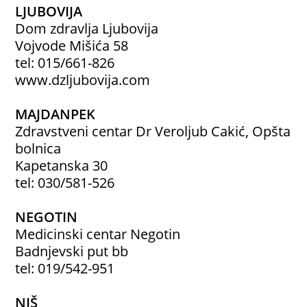
LJUBOVIJA
Dom zdravlja Ljubovija
Vojvode Mišića 58
tel: 015/661-826
www.dzljubovija.com
MAJDANPEK
Zdravstveni centar Dr Veroljub Cakić, Opšta
bolnica
Kapetanska 30
tel: 030/581-526
NEGOTIN
Medicinski centar Negotin
Badnjevski put bb
tel: 019/542-951
NIŠ