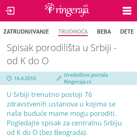
ZATRUDNJIVANJE
TRUDNOĆA
BEBA
DETE
Spisak porodilišta u Srbiji -
od K do O
Uredništvo portala
16.4.2010
Ringeraja.rs
U Srbiji trenutno postoji 76
zdravstvenih ustanova u kojima se
naše buduće mame mogu poroditi.
Pogledajte spisak za centralnu Srbiju
od K do O (bez Beograda).