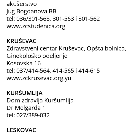
akušerstvo
Jug Bogdanova BB
tel: 036/301-568, 301-563 i 301-562
www.zcstudenica.org
KRUŠEVAC
Zdravstveni centar Kruševac, Opšta bolnica,
Ginekološko odeljenje
Kosovska 16
tel: 037/414-564, 414-565 i 414-615
www.zckrusevac.org.yu
KURŠUMLIJA
Dom zdravlja Kuršumlija
Dr Melgarda 1
tel: 027/389-032
LESKOVAC