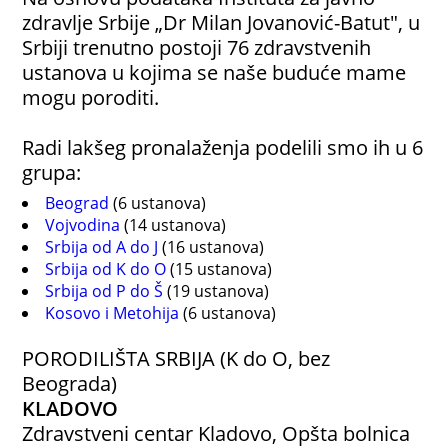
zdravlje Srbije „Dr Milan Jovanović-Batut", u
Srbiji trenutno postoji 76 zdravstvenih
ustanova u kojima se naše buduće mame
mogu poroditi.
Radi lakšeg pronalaženja podelili smo ih u 6
grupa:
Beograd
(6 ustanova)
Vojvodina
(14 ustanova)
Srbija od A do J
(16 ustanova)
Srbija od K do O
(15 ustanova)
Srbija od P do Š
(19 ustanova)
Kosovo i Metohija
(6 ustanova)
PORODILIŠTA SRBIJA (K do O, bez
Beograda)
KLADOVO
Zdravstveni centar Kladovo, Opšta bolnica