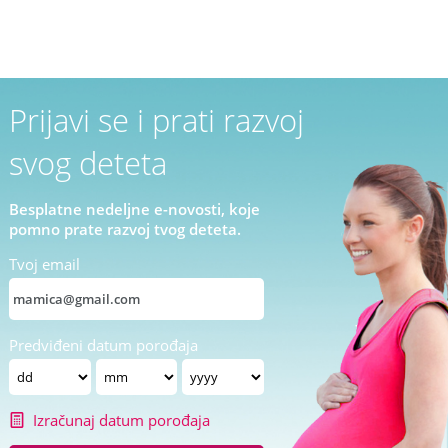
Prijavi se i prati razvoj
svog deteta
Besplatne nedeljne e-novosti, koje
pomno prate razvoj tvog deteta.
Tvoj email
Predviđeni datum porođaja
Izračunaj datum porođaja