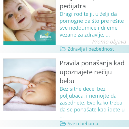
pedijatra
Dragi roditelji, u želji da
pomogne da što pre rešite
sve nedoumice i dileme
vezane za zdravlje, ...
Promo objava
Zdravlje i bezbednost
Pravila ponašanja kad
upoznajete nečiju
bebu
Bez sitne dece, bez
poljubaca, i nemojte da
zasednete. Evo kako treba
da se ponašate kad idete u
...
Sve o bebama