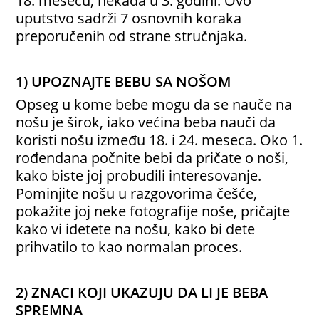
18. mesecu, nekada u 3. godini. Ovo
uputstvo sadrži 7 osnovnih koraka
preporučenih od strane stručnjaka.
1) UPOZNAJTE BEBU SA NOŠOM
Opseg u kome bebe mogu da se nauče na
nošu je širok, iako većina beba nauči da
koristi nošu između 18. i 24. meseca. Oko 1.
rođendana počnite bebi da pričate o noši,
kako biste joj probudili interesovanje.
Pominjite nošu u razgovorima češće,
pokažite joj neke fotografije noše, pričajte
kako vi idetete na nošu, kako bi dete
prihvatilo to kao normalan proces.
2) ZNACI KOJI UKAZUJU DA LI JE BEBA
SPREMNA