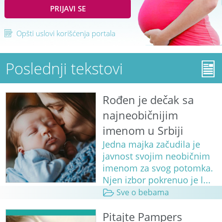
PRIJAVI SE
Opšti uslovi korišćenja portala
Poslednji tekstovi
Rođen je dečak sa
najneobičnijim
imenom u Srbiji
Jedna majka začudila je
javnost svojim neobičnim
imenom za svog potomka.
Njen izbor pokrenuo je l...
Sve o bebama
Pitajte Pampers