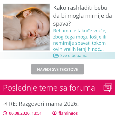
Kako rashladiti bebu
da bi mogla mirnije da
spava?
Bebama je takođe vruće,
zbog čega mogu lošije ili
nemirnije spavati tokom
ovih vrelih letnjih noć...
Sve o bebama
NAVEDI SVE TEKSTOVE
Poslednje teme sa foruma
RE: Razgovori mama 2026.
06.08.2026, 13:51
flamingos