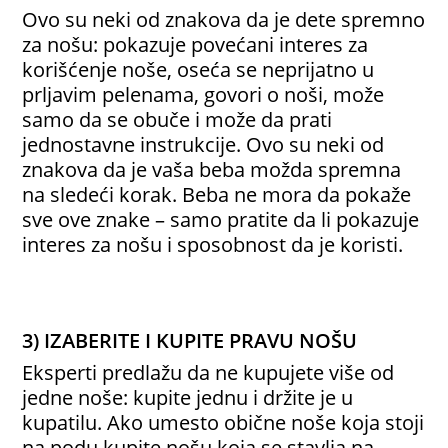
Ovo su neki od znakova da je dete spremno
za nošu: pokazuje povećani interes za
korišćenje noše, oseća se neprijatno u
prljavim pelenama, govori o noši, može
samo da se obuče i može da prati
jednostavne instrukcije. Ovo su neki od
znakova da je vaša beba možda spremna
na sledeći korak. Beba ne mora da pokaže
sve ove znake – samo pratite da li pokazuje
interes za nošu i sposobnost da je koristi.
3) IZABERITE I KUPITE PRAVU NOŠU
Eksperti predlažu da ne kupujete više od
jedne noše: kupite jednu i držite je u
kupatilu. Ako umesto obične noše koja stoji
na podu kupite nošu koja se stavlja na