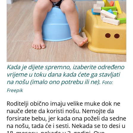
Kada je dijete spremno, izaberite određeno
vrijeme u toku dana kada ćete ga stavljati
na nošu (imalo ono potrebu ili ne).
Foto:
Freepik
Roditelji obično imaju velike muke dok ne
nauče dete da koristi nošu. Nemojte da
forsirate bebu, jer kada ona poželi da sedne
na nošu, tada će i sesti. Nekada se to desi u