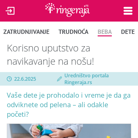
ZATRUDNJIVANJE
TRUDNOĆA
BEBA
DETE
Korisno uputstvo za
navikavanje na nošu!
Uredništvo portala
22.6.2025
Ringeraja.rs
Vaše dete je prohodalo i vreme je da ga
odviknete od pelena – ali odakle
početi?