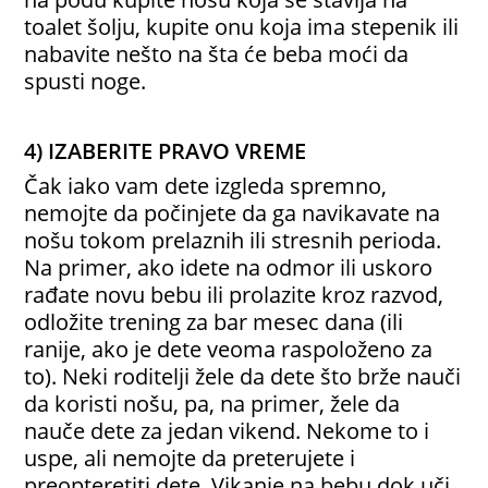
toalet šolju, kupite onu koja ima stepenik ili
nabavite nešto na šta će beba moći da
spusti noge.
4) IZABERITE PRAVO VREME
Čak iako vam dete izgleda spremno,
nemojte da počinjete da ga navikavate na
nošu tokom prelaznih ili stresnih perioda.
Na primer, ako idete na odmor ili uskoro
rađate novu bebu ili prolazite kroz razvod,
odložite trening za bar mesec dana (ili
ranije, ako je dete veoma raspoloženo za
to). Neki roditelji žele da dete što brže nauči
da koristi nošu, pa, na primer, žele da
nauče dete za jedan vikend. Nekome to i
uspe, ali nemojte da preterujete i
preopteretiti dete. Vikanje na bebu dok uči