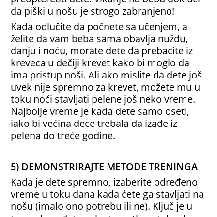
da piški u nošu je strogo zabranjeno!
Kada odlučite da počnete sa učenjem, a
želite da vam beba sama obavlja nuždu,
danju i noću, morate dete da prebacite iz
kreveca u dečiji krevet kako bi moglo da
ima pristup noši. Ali ako mislite da dete još
uvek nije spremno za krevet, možete mu u
toku noći stavljati pelene još neko vreme.
Najbolje vreme je kada dete samo oseti,
iako bi većina dece trebala da izađe iz
pelena do treće godine.
5) DEMONSTRIRAJTE METODE TRENINGA
Kada je dete spremno, izaberite određeno
vreme u toku dana kada ćete ga stavljati na
nošu (imalo ono potrebu ili ne). Ključ je u