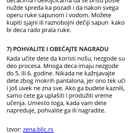
dečacima i devojčicama da se brišu posle
nužde spreda ka pozadi i da nakon svega
operu ruke sapunom i vodom. Možete
kupiti sjajni ili raznobojni dečiji sapun kako
bi deca rado prala ruke.
7) POHVALITE I OBEĆAJTE NAGRADU
Kada učite dete da koristi nošu, nezgode su
deo procesa. Mnoga deca imaju nezgode
do 5. ili 6. godine. Nikada ne kažnjavajte
dete zbog mokrih pantalona, jer ono tek uči
i još uvek ne zna sve. Ako ga budete kaznili,
samo ćete ga uplašiti i produžiti vreme
učenja. Umesto toga, kada vam dete
napreduje, pohvalite ga ili nagradite.
Izvor:
zena.blic.rs