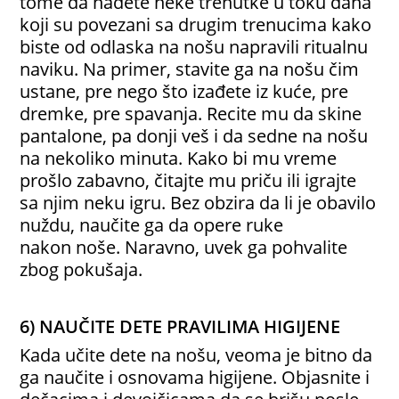
tome da nađete neke trenutke u toku dana
koji su povezani sa drugim trenucima kako
biste od odlaska na nošu napravili ritualnu
naviku. Na primer, stavite ga na nošu čim
ustane, pre nego što izađete iz kuće, pre
dremke, pre spavanja. Recite mu da skine
pantalone, pa donji veš i da sedne na nošu
na nekoliko minuta. Kako bi mu vreme
prošlo zabavno, čitajte mu priču ili igrajte
sa njim neku igru. Bez obzira da li je obavilo
nuždu, naučite ga da opere ruke
nakon
noše. Naravno, uvek ga pohvalite
zbog pokušaja.
6) NAUČITE DETE PRAVILIMA HIGIJENE
Kada učite dete na nošu, veoma je bitno da
ga naučite i osnovama higijene. Objasnite i