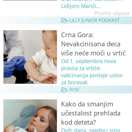
Lidijom Mariči...
Promo objava
LILLY JUNIOR PODKAST
Crna Gora:
Nevakcinisana deca
više neće moći u vrtić
Od 1. septembra nova
pravila za vrtiće:
vakcinacija postaje uslov
za boravak
Vrtić
Kako da smanjim
učestalost prehlada
kod deteta?
Ovih dana, svedoci smo