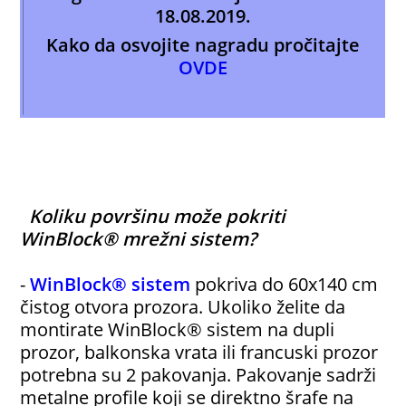
18.08.2019.
Kako da osvojite nagradu pročitajte
OVDE
Koliku površinu može pokriti
WinBlock® mrežni sistem?
-
WinBlock® sistem
pokriva do 60x140 cm
čistog otvora prozora. Ukoliko želite da
montirate WinBlock® sistem na dupli
prozor, balkonska vrata ili francuski prozor
potrebna su 2 pakovanja. Pakovanje sadrži
metalne profile koji se direktno šrafe na