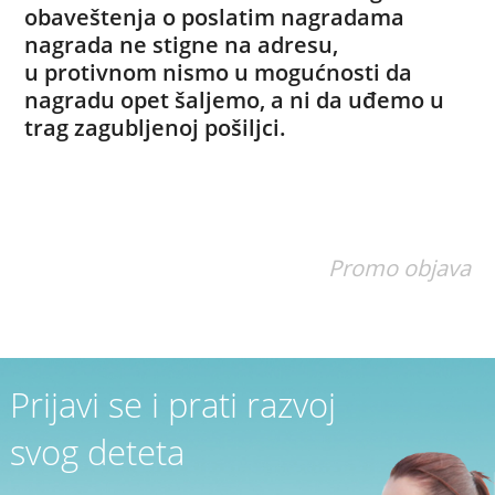
obaveštenja o poslatim nagradama
nagrada ne stigne na adresu,
u
protivnom nismo u mogućnosti da
nagradu opet šaljemo, a ni da uđemo u
trag zagubljenoj pošiljci.
Promo objava
Prijavi se i prati razvoj
svog deteta