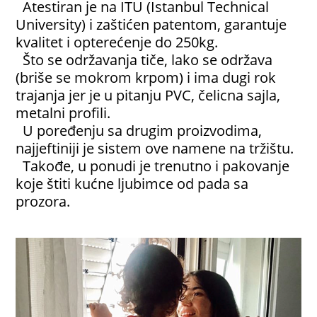
Atestiran je na ITU (Istanbul Technical
University) i zaštićen patentom, garantuje
kvalitet i opterećenje do 250kg.
Što se održavanja tiče, lako se održava
(briše se mokrom krpom) i ima dugi rok
trajanja jer je u pitanju PVC, čelicna sajla,
metalni profili.
U poređenju sa drugim proizvodima,
najjeftiniji je sistem ove namene na tržištu.
Takođe, u ponudi je trenutno i pakovanje
koje štiti kućne ljubimce od pada sa
prozora.