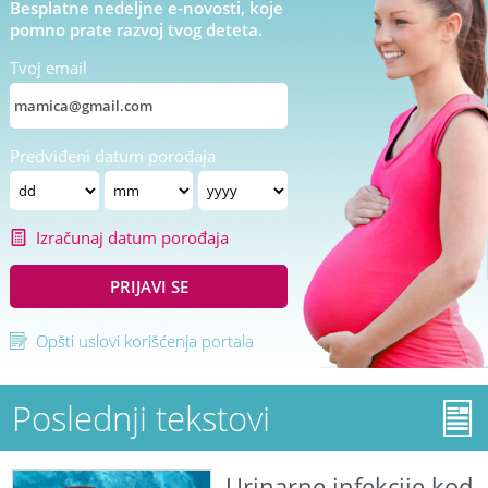
Besplatne nedeljne e-novosti, koje
pomno prate razvoj tvog deteta.
Tvoj email
Predviđeni datum porođaja
Izračunaj datum porođaja
PRIJAVI SE
Opšti uslovi korišćenja portala
Poslednji tekstovi
Urinarne infekcije kod