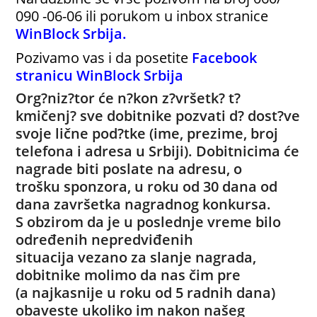
090 -06-06 ili porukom u inbox stranice
WinBlock Srbija
.
Pozivamo vas i da posetite
Facebook
stranicu WinBlock Srbija
Org?niz?tor će n?kon z?vršetk? t?
kmičenj? sve dobitnike pozvati d?
dost?ve
svoje lične pod?tke (ime, prezime, broj
telefona i adresa u
Srbiji). Dobitnicima će
nagrade biti poslate na adresu, o
trošku
sponzora, u roku od 30 dana od
dana završetka nagradnog konkursa.
S
obzirom da je u poslednje vreme bilo
određenih nepredviđenih
situacija
vezano za slanje nagrada,
dobitnike molimo da nas čim pre
(a
najkasnije u roku od 5 radnih dana)
obaveste ukoliko im nakon našeg