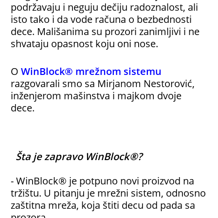
podržavaju i neguju dečiju radoznalost, ali
isto tako i da vode računa o bezbednosti
dece. Mališanima su prozori zanimljivi i ne
shvataju opasnost koju oni nose.
O
WinBlock® mrežnom sistemu
razgovarali smo sa Mirjanom Nestorović,
inženjerom mašinstva i majkom dvoje
dece.
Šta je zapravo WinBlock®?
- WinBlock® je potpuno novi proizvod na
tržištu. U pitanju je mrežni sistem, odnosno
zaštitna mreža, koja štiti decu od pada sa
prozora.