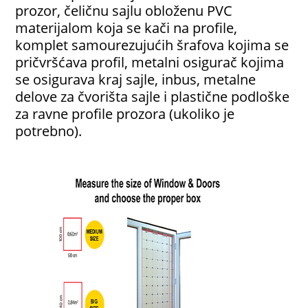
prozor, čeličnu sajlu obloženu PVC
materijalom koja se kači na profile,
komplet samourezujućih šrafova kojima se
pričvršćava profil, metalni osigurač kojima
se osigurava kraj sajle, inbus, metalne
delove za čvorišta sajle i plastične podloške
za ravne profile prozora (ukoliko je
potrebno).