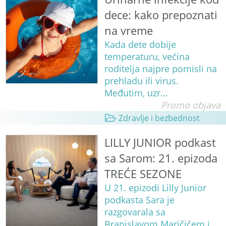
dece: kako prepoznati
na vreme
Kada dete dobije
temperaturu, većina
roditelja najpre pomisli na
prehladu ili virus.
Međutim, uzr...
Promo objava
Zdravlje i bezbednost
LILLY JUNIOR podkast
sa Sarom: 21. epizoda
TREĆE SEZONE
U 21. epizodi Lilly Junior
podkasta Sara je
razgovarala sa
Branislavom Maričićem i