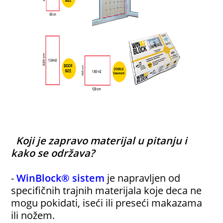
Koji je zapravo materijal u pitanju i
kako se održava?
-
WinBlock® sistem
je napravljen od
specifičnih trajnih materijala koje deca ne
mogu pokidati, iseći ili preseći makazama
ili nožem.