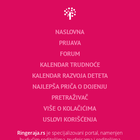
NASLOVNA
PRIJAVA
FORUM
KALENDAR TRUDNOĆE
KALENDAR RAZVOJA DETETA
NAJLEPŠA PRIČA O DOJENJU
PRETRAŽIVAČ
VIŠE O KOLAČIĆIMA
USLOVI KORIŠĆENJA
Ringeraja.rs
je specijalizovani portal, namenjen
budućim roditeljima, trudnicama i roditeljima