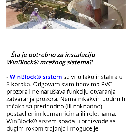
Šta je potrebno za instalaciju
WinBlock® mrežnog sistema?
-
WinBlock® sistem
se vrlo lako instalira u
3 koraka. Odgovara svim tipovima PVC
prozora i ne narušava funkciju otvaranja i
zatvaranja prozora. Nema nikakvih dodirnih
tačaka sa predhodno (ili naknadno)
postavljenim komarnicima ili roletnama.
WinBlock® sistem spada u proizvode sa
dugim rokom trajanja i moguće je