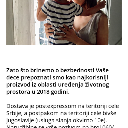
Zato što brinemo o bezbednosti Vaše
dece prepoznati smo kao najkorisniji
proizvod iz oblasti uređenja životnog
prostora u 2018 godini.
Dostava je postexpressom na teritoriji cele
Srbije, a postpakom na teritoriji cele bivše
Jugoslavije (usluga slanja okvirno 10e).
Narudžbine se vrše pozivom na broj 060/