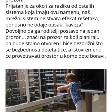
Prijatan je za oko i za razliku od ostalih
sistema koja imaju ovu namenu, naš
mrežni sistem ne stvara efekat rešetaka,
odnosno ne odaje utisak "kaveza".
Dovoljno da ga roditelji postave na jedan
prozor ... znači na prozor za koji planiraju
da bude stalno otvoren i biće bezbrižni što
se bezbednosti deteta tiče, a istovremeno
će provetravati prostor u kome dete boravi.