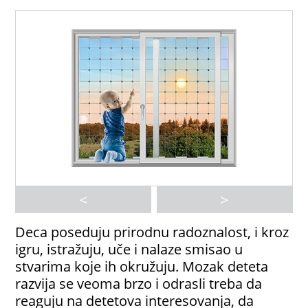
<
>
Deca poseduju prirodnu radoznalost, i kroz
igru, istražuju, uče i nalaze smisao u
stvarima koje ih okružuju. Mozak deteta
razvija se veoma brzo i odrasli treba da
reaguju na detetova interesovanja, da