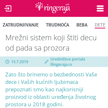
ZATRUDNJIVANJE
TRUDNOĆA
BEBA
DETE
Mrežni sistem koji štiti decu
od pada sa prozora
Uredništvo portala
15.7.2019
Ringeraja.rs
Zato što brinemo o bezbednosti Vaše
dece i Vaših kućnih ljubimaca
prepoznati smo kao najkorisniji
proizvod iz oblasti uređenja životnog
prostora u 2018 godini.