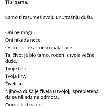
Ti si sama.
Samo ti razumeš svoju unutrašnju dušu.
Oni ne mogu.
Oni nikada neće.
Osim . . . čekaj, neko ipak hoće.
Taj život je bio tamo, rođen iz tvoje večne
duše.
Tvoje telo.
Tvoja krv.
Živeli su.
Njihova duša je živela u tvojoj, isprepletena,
da se nikada ne odmota.
Oni su ti i ti si oni.