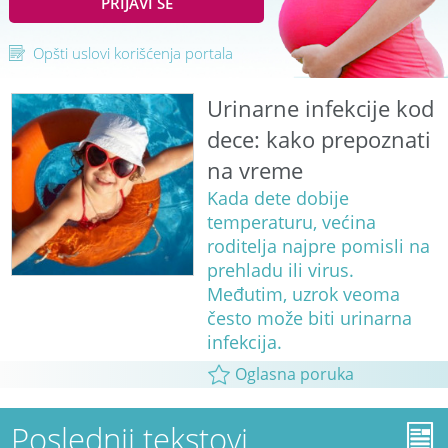
PRIJAVI SE
Opšti uslovi korišćenja portala
Urinarne infekcije kod
dece: kako prepoznati
na vreme
Kada dete dobije
temperaturu, većina
roditelja najpre pomisli na
prehladu ili virus.
Međutim, uzrok veoma
često može biti urinarna
infekcija.
Oglasna poruka
Poslednji tekstovi