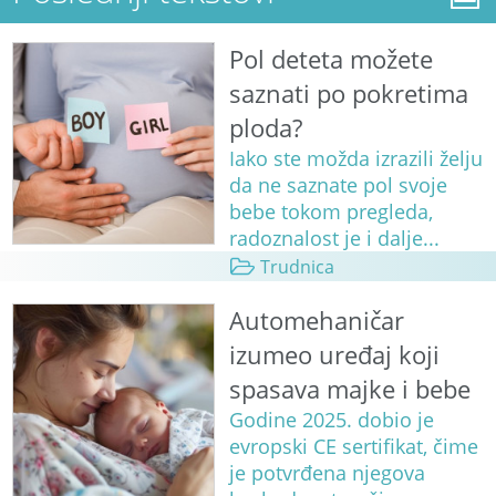
Pol deteta možete
saznati po pokretima
ploda?
Iako ste možda izrazili želju
da ne saznate pol svoje
bebe tokom pregleda,
radoznalost je i dalje...
Trudnica
Automehaničar
izumeo uređaj koji
spasava majke i bebe
Godine 2025. dobio je
evropski CE sertifikat, čime
je potvrđena njegova