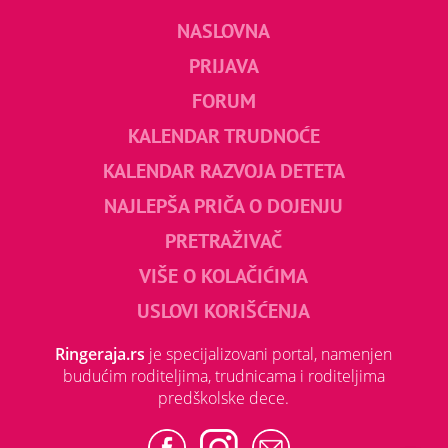
NASLOVNA
PRIJAVA
FORUM
KALENDAR TRUDNOĆE
KALENDAR RAZVOJA DETETA
NAJLEPŠA PRIČA O DOJENJU
PRETRAŽIVAČ
VIŠE O KOLAČIĆIMA
USLOVI KORIŠĆENJA
Ringeraja.rs
je specijalizovani portal, namenjen
budućim roditeljima, trudnicama i roditeljima
predškolske dece.