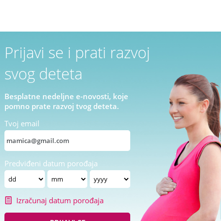
Prijavi se i prati razvoj
svog deteta
Besplatne nedeljne e-novosti, koje
pomno prate razvoj tvog deteta.
Tvoj email
Predviđeni datum porođaja
Izračunaj datum porođaja