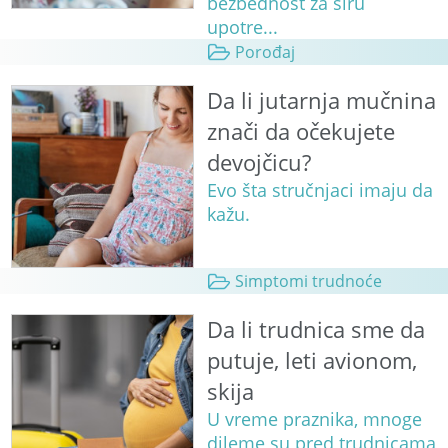
bezbednost za širu
upotre...
Porođaj
Da li jutarnja mučnina
znači da očekujete
devojčicu?
Evo šta stručnjaci imaju da
kažu.
Simptomi trudnoće
Da li trudnica sme da
putuje, leti avionom,
skija
U vreme praznika, mnoge
dileme su pred trudnicama