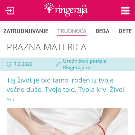
ZATRUDNJIVANJE
TRUDNOĆA
BEBA
DETE
PRAZNA MATERICA
Uredništvo portala
7.3.2023
Ringeraja.rs
Taj život je bio tamo, rođen iz tvoje
večne duše. Tvoje telo. Tvoja krv. Živeli
su.