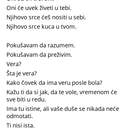
Oni će uvek živeti u tebi.
Njihovo srce ćeš nositi u sebi.
Njihovo srce kuca u tvom.
Pokušavam da razumem.
Pokušavam da preživim.
Vera?
Šta je vera?
Kako čovek da ima veru posle bola?
Kažu ti da si jak, da te vole, vremenom će
sve biti u redu.
Ima tu istine, ali vaše duše se nikada neće
odmotati.
Ti nisi ista.