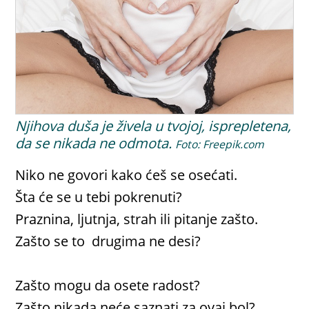
Njihova duša je živela u tvojoj, isprepletena,
da se nikada ne odmota.
Foto: Freepik.com
Niko ne govori kako ćeš se osećati.
Šta će se u tebi pokrenuti?
Praznina, ljutnja, strah ili pitanje zašto.
Zašto se to drugima ne desi?
Zašto mogu da osete radost?
Zašto nikada neće saznati za ovaj bol?