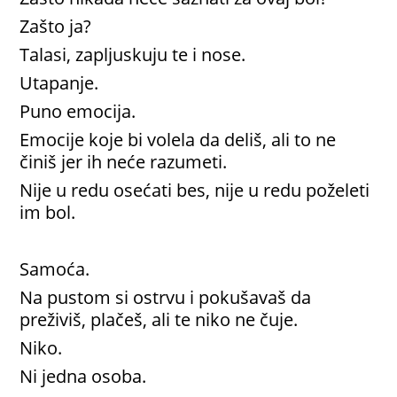
Zašto ja?
Talasi, zapljuskuju te i nose.
Utapanje.
Puno emocija.
Emocije koje bi volela da deliš, ali to ne
činiš jer ih neće razumeti.
Nije u redu osećati bes, nije u redu poželeti
im bol.
Samoća.
Na pustom si ostrvu i pokušavaš da
preživiš, plačeš, ali te niko ne čuje.
Niko.
Ni jedna osoba.