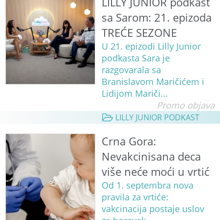
LILLY JUNIOR podkast
sa Sarom: 21. epizoda
TREĆE SEZONE
U 21. epizodi Lilly Junior
podkasta Sara je
razgovarala sa
Branislavom Maričićem i
Lidijom Mariči...
Promo objava
LILLY JUNIOR PODKAST
Crna Gora:
Nevakcinisana deca
više neće moći u vrtić
Od 1. septembra nova
pravila za vrtiće:
vakcinacija postaje uslov