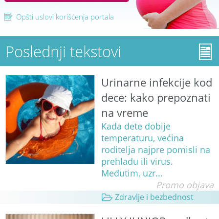
Opšti uslovi korišćenja portala
Poslednji tekstovi
Urinarne infekcije kod
dece: kako prepoznati
na vreme
Kada dete dobije
temperaturu, većina
roditelja najpre pomisli na
prehladu ili virus.
Međutim, uzr...
Promo objava
Zdravlje i bezbednost