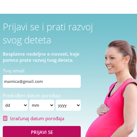
Prijavi se i prati razvoj
svog deteta
Besplatne nedeljne e-novosti, koje
pomno prate razvoj tvog deteta.
Tvoj email
Predviđeni datum porođaja
Izračunaj datum porođaja
PRIJAVI SE