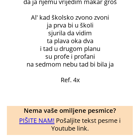
da ja njemu vrijedim makar groš
Al' kad školsko zvono zvoni
ja prva bi u školi
sjurila da vidim
ta plava oka dva
i tad u drugom planu
su profe i profani
na sedmom nebu tad bi bila ja
Ref. 4x
Nema vaše omiljene pesmice?
PIŠITE NAM!
Pošaljite tekst pesme i
Youtube link.