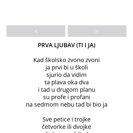
<
>
PRVA LJUBAV (TI I JA)
Kad školsko zvono zvoni
ja prvi bi u školi
sjurio da vidim
ta plava oka dva
i tad u drugom planu
su profe i profani
na sedmom nebu tad bi bio ja
Sve petice i trojke
četvorke ili dvojke