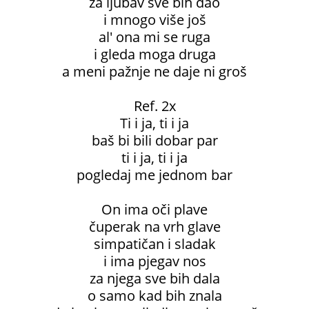
za ljubav sve bih dao
i mnogo više još
al' ona mi se ruga
i gleda moga druga
a meni pažnje ne daje ni groš
Ref. 2x
Ti i ja, ti i ja
baš bi bili dobar par
ti i ja, ti i ja
pogledaj me jednom bar
On ima oči plave
čuperak na vrh glave
simpatičan i sladak
i ima pjegav nos
za njega sve bih dala
o samo kad bih znala