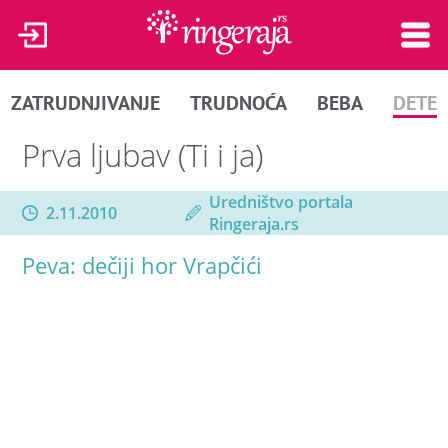
ZATRUDNJIVANJE
TRUDNOĆA
BEBA
DETE
Prva ljubav (Ti i ja)
Uredništvo portala
2.11.2010
Ringeraja.rs
Peva: dečiji hor Vrapčići