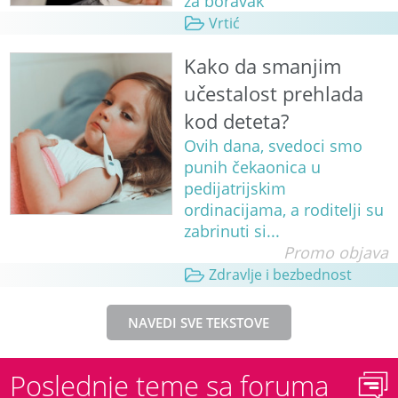
za boravak
Vrtić
Kako da smanjim
učestalost prehlada
kod deteta?
Ovih dana, svedoci smo
punih čekaonica u
pedijatrijskim
ordinacijama, a roditelji su
zabrinuti si...
Promo objava
Zdravlje i bezbednost
NAVEDI SVE TEKSTOVE
Poslednje teme sa foruma