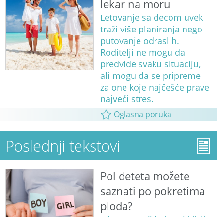
lekar na moru
Letovanje sa decom uvek
traži više planiranja nego
putovanje odraslih.
Roditelji ne mogu da
predvide svaku situaciju,
ali mogu da se pripreme
za one koje najčešće prave
najveći stres.
Oglasna poruka
Poslednji tekstovi
Pol deteta možete
saznati po pokretima
ploda?