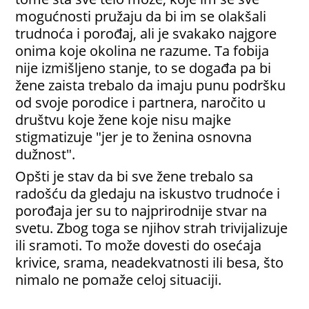
mogućnosti pružaju da bi im se olakšali
trudnoća i porođaj, ali je svakako najgore
onima koje okolina ne razume. Ta fobija
nije izmišljeno stanje, to se događa pa bi
žene zaista trebalo da imaju punu podršku
od svoje porodice i partnera, naročito u
društvu koje žene koje nisu majke
stigmatizuje "jer je to ženina osnovna
dužnost".
Opšti je stav da bi sve žene trebalo sa
radošću da gledaju na iskustvo trudnoće i
porođaja jer su to najprirodnije stvar na
svetu. Zbog toga se njihov strah trivijalizuje
ili sramoti. To može dovesti do osećaja
krivice, srama, neadekvatnosti ili besa, što
nimalo ne pomaže celoj situaciji.