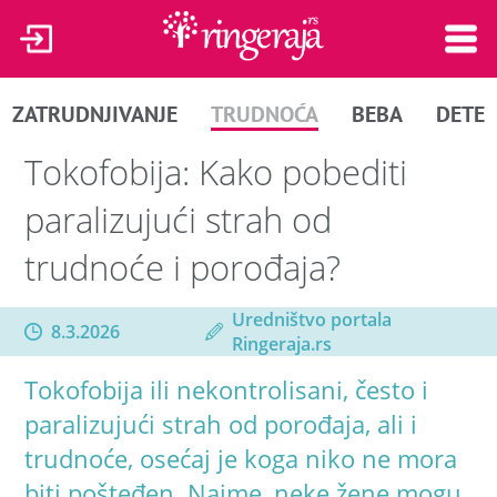
ZATRUDNJIVANJE
TRUDNOĆA
BEBA
DETE
Tokofobija: Kako pobediti
paralizujući strah od
trudnoće i porođaja?
Uredništvo portala
8.3.2026
Ringeraja.rs
Tokofobija ili nekontrolisani, često i
paralizujući strah od porođaja, ali i
trudnoće, osećaj je koga niko ne mora
biti pošteđen. Naime, neke žene mogu