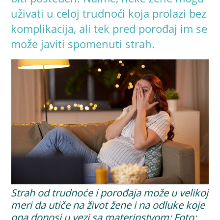
uživati u celoj trudnoći koja prolazi bez
komplikacija, ali tek pred porođaj im se
može javiti spomenuti strah.
Strah od trudnoće i porođaja može u velikoj
meri da utiče na život žene i na odluke koje
ona donosi u vezi sa materinstvom; Foto: