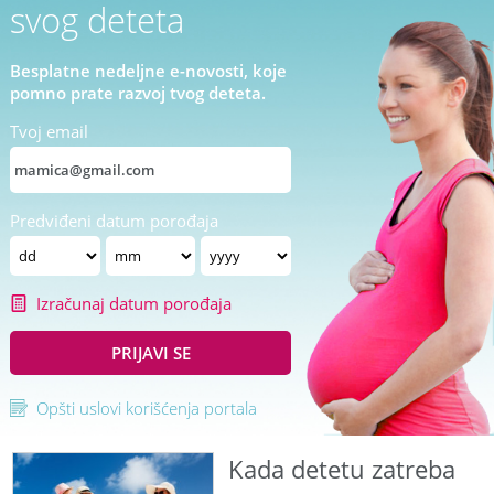
svog deteta
Besplatne nedeljne e-novosti, koje
pomno prate razvoj tvog deteta.
Tvoj email
Predviđeni datum porođaja
Izračunaj datum porođaja
PRIJAVI SE
Opšti uslovi korišćenja portala
Kada detetu zatreba