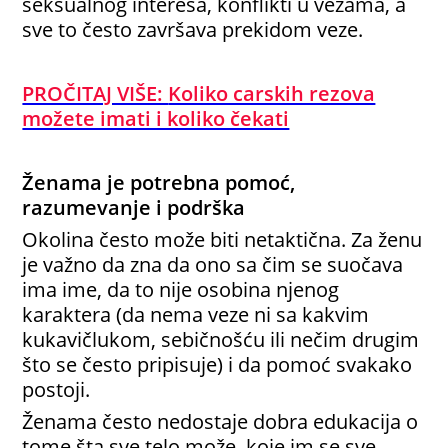
seksualnog interesa, konflikti u vezama, a
sve to često završava prekidom veze.
PROČITAJ VIŠE:
Koliko carskih rezova
možete imati i koliko čekati
Ženama je potrebna pomoć,
razumevanje i podrška
Okolina često može biti netaktična. Za ženu
je važno da zna da ono sa čim se suočava
ima ime, da to nije osobina njenog
karaktera (da nema veze ni sa kakvim
kukavičlukom, sebičnošću ili nečim drugim
što se često pripisuje) i da pomoć svakako
postoji.
Ženama često nedostaje dobra edukacija o
tome šta sve telo može, koje im se sve