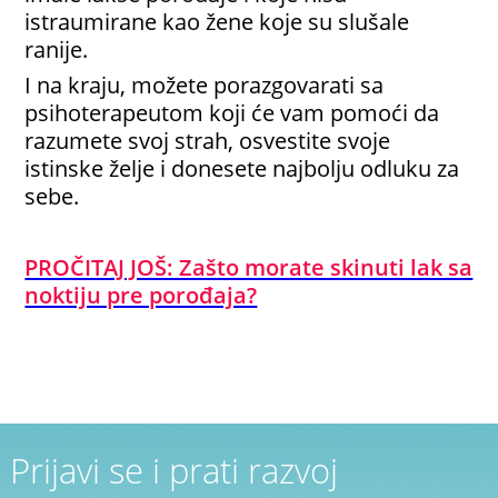
istraumirane kao žene koje su slušale
ranije.
I na kraju, možete porazgovarati sa
psihoterapeutom koji će vam pomoći da
razumete svoj strah, osvestite svoje
istinske želje i donesete najbolju odluku za
sebe.
PROČITAJ JOŠ: Zašto morate skinuti lak sa
noktiju pre porođaja?
Prijavi se i prati razvoj