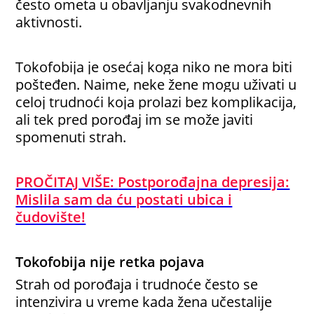
često ometa u obavljanju svakodnevnih
aktivnosti.
Tokofobija je osećaj koga niko ne mora biti
pošteđen. Naime, neke žene mogu uživati u
celoj trudnoći koja prolazi bez komplikacija,
ali tek pred porođaj im se može javiti
spomenuti strah.
PROČITAJ VIŠE:
Postporođajna depresija:
Mislila sam da ću postati ubica i
čudovište!
Tokofobija nije retka pojava
Strah od porođaja i trudnoće često se
intenzivira u vreme kada žena učestalije