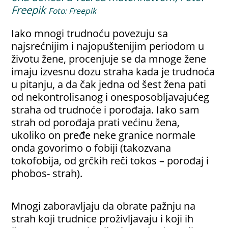
Freepik
Foto: Freepik
Iako mnogi trudnoću povezuju sa
najsrećnijim i najopuštenijim periodom u
životu žene, procenjuje se da mnoge žene
imaju izvesnu dozu straha kada je trudnoća
u pitanju, a da čak jedna od šest žena pati
od nekontrolisanog i onesposobljavajućeg
straha od trudnoće i porođaja. Iako sam
strah od porođaja prati većinu žena,
ukoliko on pređe neke granice normale
onda govorimo o fobiji (takozvana
tokofobija, od grčkih reči tokos – porođaj i
phobos- strah).
Mnogi zaboravljaju da obrate pažnju na
strah koji trudnice proživljavaju i koji ih