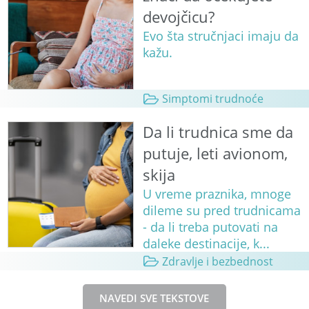
devojčicu?
Evo šta stručnjaci imaju da
kažu.
Simptomi trudnoće
Da li trudnica sme da
putuje, leti avionom,
skija
U vreme praznika, mnoge
dileme su pred trudnicama
- da li treba putovati na
daleke destinacije, k...
Zdravlje i bezbednost
NAVEDI SVE TEKSTOVE