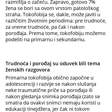
razmišlja o začeću. Zapravo, gotovo 7%
žena se bori sa ovom vrstom patološkog
straha. Tokofobija se, dakle, može javiti u
različitim životnim periodima: pre trudnoće,
za vreme trudnoće, pa čak i nakon
porođaja. Prema tome, tokofobiju možemo
podeliti na primarnu i sekundarnu.
Trudnoća i porođaj su oduvek bili tema
ženskih razgovora
Primarna tokofobija obično započne u
adolescenciji i razvije se nakon slušanja
neke traumatične priče sa porođaja ili
nakon gledanja snimka porođaja (zato se
smatra da ovakvi snimci nemaju koristi u
edukaciji tinejdžera, jer čak ni tokom