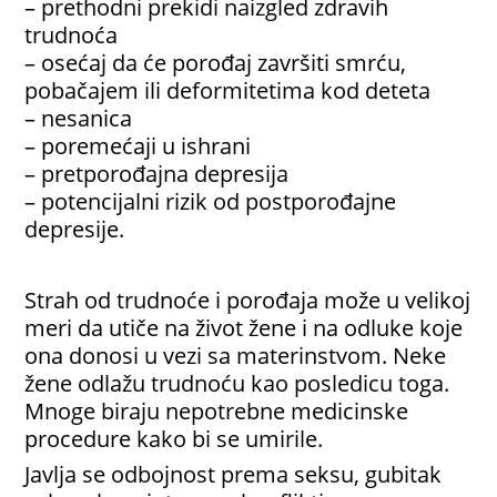
– prethodni prekidi naizgled zdravih
trudnoća
– osećaj da će porođaj završiti smrću,
pobačajem ili deformitetima kod deteta
– nesanica
– poremećaji u ishrani
– pretporođajna depresija
– potencijalni rizik od postporođajne
depresije.
Strah od trudnoće i porođaja može u velikoj
meri da utiče na život žene i na odluke koje
ona donosi u vezi sa materinstvom. Neke
žene odlažu trudnoću kao posledicu toga.
Mnoge biraju nepotrebne medicinske
procedure kako bi se umirile.
Javlja se odbojnost prema seksu, gubitak