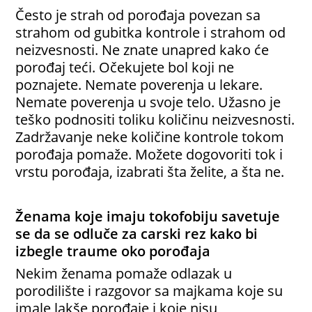
Često je strah od porođaja povezan sa
strahom od gubitka kontrole i strahom od
neizvesnosti. Ne znate unapred kako će
porođaj teći. Očekujete bol koji ne
poznajete. Nemate poverenja u lekare.
Nemate poverenja u svoje telo. Užasno je
teško podnositi toliku količinu neizvesnosti.
Zadržavanje neke količine kontrole tokom
porođaja pomaže. Možete dogovoriti tok i
vrstu porođaja, izabrati šta želite, a šta ne.
Ženama koje imaju tokofobiju savetuje
se da se odluče za carski rez kako bi
izbegle traume oko porođaja
Nekim ženama pomaže odlazak u
porodilište i razgovor sa majkama koje su
imale lakše porođaje i koje nisu