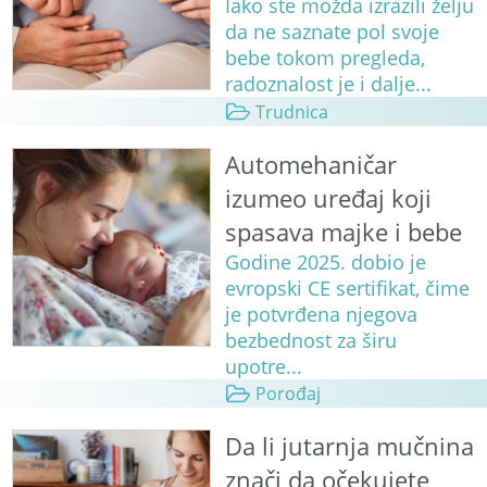
Iako ste možda izrazili želju
da ne saznate pol svoje
bebe tokom pregleda,
radoznalost je i dalje...
Trudnica
Automehaničar
izumeo uređaj koji
spasava majke i bebe
Godine 2025. dobio je
evropski CE sertifikat, čime
je potvrđena njegova
bezbednost za širu
upotre...
Porođaj
Da li jutarnja mučnina
znači da očekujete