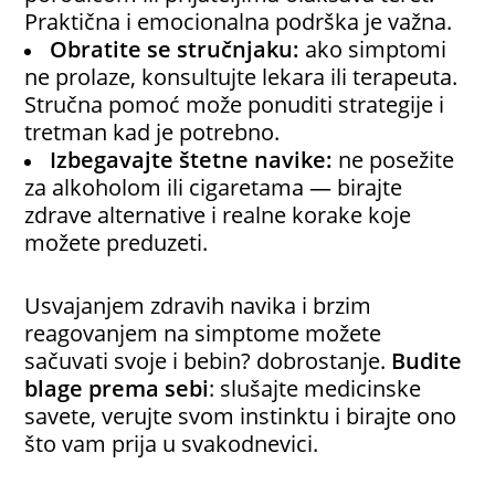
Praktična i emocionalna podrška je važna.
Obratite se stručnjaku:
ako simptomi
ne prolaze, konsultujte lekara ili terapeuta.
Stručna pomoć može ponuditi strategije i
tretman kad je potrebno.
Izbegavajte štetne navike:
ne posežite
za alkoholom ili cigaretama — birajte
zdrave alternative i realne korake koje
možete preduzeti.
Usvajanjem zdravih navika i brzim
reagovanjem na simptome možete
sačuvati svoje i bebin? dobrostanje.
Budite
blage prema sebi
: slušajte medicinske
savete, verujte svom instinktu i birajte ono
što vam prija u svakodnevici.