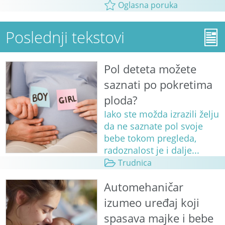
Oglasna poruka
Poslednji tekstovi
Pol deteta možete
saznati po pokretima
ploda?
Iako ste možda izrazili želju
da ne saznate pol svoje
bebe tokom pregleda,
radoznalost je i dalje...
Trudnica
Automehaničar
izumeo uređaj koji
spasava majke i bebe