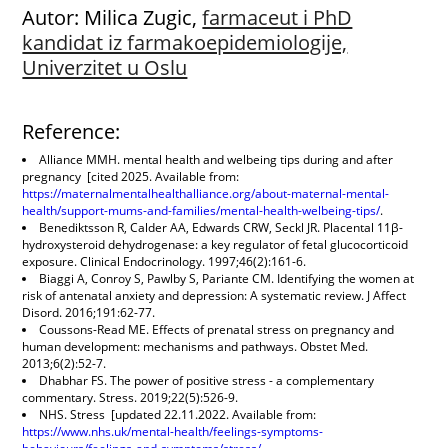
Autor: Milica Zugic,
farmaceut i PhD
kandidat iz farmakoepidemiologije,
Univerzitet u Oslu
Reference:
Alliance MMH. mental health and welbeing tips during and after
pregnancy [cited 2025. Available from:
https://maternalmentalhealthalliance.org/about-maternal-mental-
health/support-mums-and-families/mental-health-welbeing-tips/
.
Benediktsson R, Calder AA, Edwards CRW, Seckl JR. Placental 11β-
hydroxysteroid dehydrogenase: a key regulator of fetal glucocorticoid
exposure. Clinical Endocrinology. 1997;46(2):161-6.
Biaggi A, Conroy S, Pawlby S, Pariante CM. Identifying the women at
risk of antenatal anxiety and depression: A systematic review. J Affect
Disord. 2016;191:62-77.
Coussons-Read ME. Effects of prenatal stress on pregnancy and
human development: mechanisms and pathways. Obstet Med.
2013;6(2):52-7.
Dhabhar FS. The power of positive stress - a complementary
commentary. Stress. 2019;22(5):526-9.
NHS. Stress [updated 22.11.2022. Available from:
https://www.nhs.uk/mental-health/feelings-symptoms-