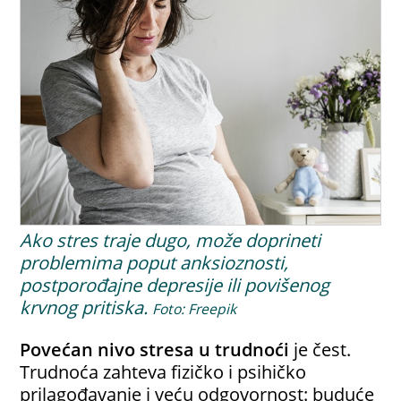
Ako stres traje dugo, može doprineti
problemima poput anksioznosti,
postporođajne depresije ili povišenog
krvnog pritiska.
Foto: Freepik
Povećan nivo stresa u trudnoći
je čest.
Trudnoća zahteva fizičko i psihičko
prilagođavanje i veću odgovornost: buduće