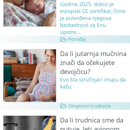
Godine 2025. dobio je
evropski CE sertifikat, čime
je potvrđena njegova
bezbednost za širu
upotre...
Porođaj
Da li jutarnja mučnina
znači da očekujete
devojčicu?
Evo šta stručnjaci imaju da
kažu.
Simptomi trudnoće
Da li trudnica sme da
putuje, leti avionom,