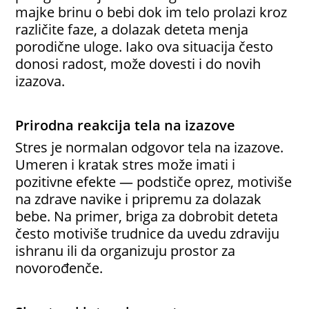
majke brinu o bebi dok im telo prolazi kroz
različite faze, a dolazak deteta menja
porodične uloge. Iako ova situacija često
donosi radost, može dovesti i do novih
izazova.
Prirodna reakcija tela na izazove
Stres je normalan odgovor tela na izazove.
Umeren i kratak stres može imati i
pozitivne efekte — podstiče oprez, motiviše
na zdrave navike i pripremu za dolazak
bebe. Na primer, briga za dobrobit deteta
često motiviše trudnice da uvedu zdraviju
ishranu ili da organizuju prostor za
novorođenče.