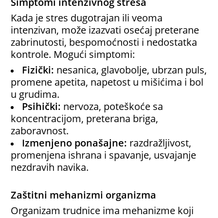
Simptomi intenzivnog stresa
Kada je stres dugotrajan ili veoma
intenzivan, može izazvati osećaj preterane
zabrinutosti, bespomoćnosti i nedostatka
kontrole. Mogući simptomi:
Fizički:
nesanica, glavobolje, ubrzan puls,
promene apetita, napetost u mišićima i bol
u grudima.
Psihički:
nervoza, poteškoće sa
koncentracijom, preterana briga,
zaboravnost.
Izmenjeno ponašajne:
razdražljivost,
promenjena ishrana i spavanje, usvajanje
nezdravih navika.
Zaštitni mehanizmi organizma
Organizam trudnice ima mehanizme koji