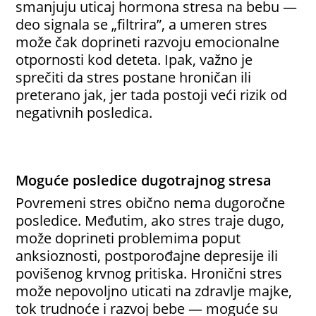
smanjuju uticaj hormona stresa na bebu —
deo signala se „filtrira”, a umeren stres
može čak doprineti razvoju emocionalne
otpornosti kod deteta. Ipak, važno je
sprečiti da stres postane hroničan ili
preterano jak, jer tada postoji veći rizik od
negativnih posledica.
Moguće posledice dugotrajnog stresa
Povremeni stres obično nema dugoročne
posledice. Međutim, ako stres traje dugo,
može doprineti problemima poput
anksioznosti, postporođajne depresije ili
povišenog krvnog pritiska. Hronični stres
može nepovoljno uticati na zdravlje majke,
tok trudnoće i razvoj bebe — moguće su