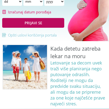
Izračunaj datum porođaja
PRIJAVI SE
Opšti uslovi korišćenja portala
Kada detetu zatreba
lekar na moru
Letovanje sa decom uvek
traži više planiranja nego
putovanje odraslih.
Roditelji ne mogu da
predvide svaku situaciju,
ali mogu da se pripreme
za one koje najčešće prave
najveći stres.