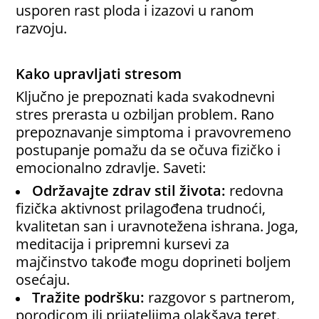
usporen rast ploda i izazovi u ranom
razvoju.
Kako upravljati stresom
Ključno je prepoznati kada svakodnevni
stres prerasta u ozbiljan problem. Rano
prepoznavanje simptoma i pravovremeno
postupanje pomažu da se očuva fizičko i
emocionalno zdravlje. Saveti:
Održavajte zdrav stil života:
redovna
fizička aktivnost prilagođena trudnoći,
kvalitetan san i uravnotežena ishrana. Joga,
meditacija i pripremni kursevi za
majčinstvo takođe mogu doprineti boljem
osećaju.
Tražite podršku:
razgovor s partnerom,
porodicom ili prijateljima olakšava teret.