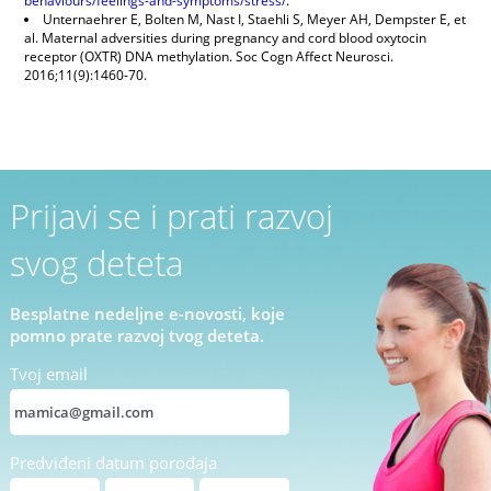
behaviours/feelings-and-symptoms/stress/
.
Unternaehrer E, Bolten M, Nast I, Staehli S, Meyer AH, Dempster E, et
al. Maternal adversities during pregnancy and cord blood oxytocin
receptor (OXTR) DNA methylation. Soc Cogn Affect Neurosci.
2016;11(9):1460-70.
Prijavi se i prati razvoj
svog deteta
Besplatne nedeljne e-novosti, koje
pomno prate razvoj tvog deteta.
Tvoj email
Predviđeni datum porođaja