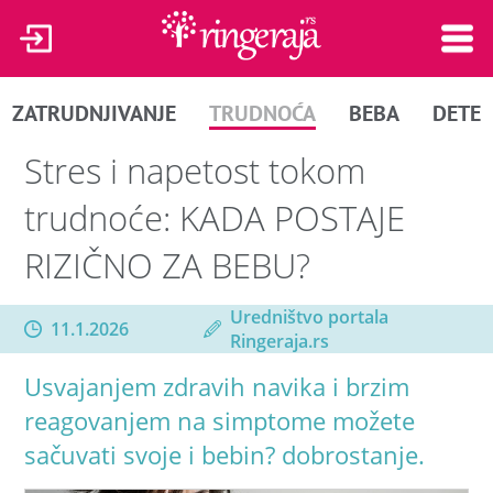
ZATRUDNJIVANJE
TRUDNOĆA
BEBA
DETE
Stres i napetost tokom
trudnoće: KADA POSTAJE
RIZIČNO ZA BEBU?
Uredništvo portala
11.1.2026
Ringeraja.rs
Usvajanjem zdravih navika i brzim
reagovanjem na simptome možete
sačuvati svoje i bebin? dobrostanje.