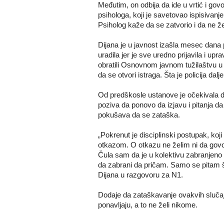
Međutim, on odbija da ide u vrtić i govo
psihologa, koji je savetovao ispisivanje
Psiholog kaže da se zatvorio i da ne že
Dijana je u javnost izašla mesec dana p
uradila jer je sve uredno prijavila i uprav
obratili Osnovnom javnom tužilaštvu u 
da se otvori istraga. Šta je policija dal
Od predškosle ustanove je očekivala da
poziva da ponovo da izjavu i pitanja da 
pokušava da se zataška.
„Pokrenut je disciplinski postupak, ko
otkazom. O otkazu ne želim ni da govor
Čula sam da je u kolektivu zabranjeno 
da zabrani da pričam. Samo se pitam šta b
Dijana u razgovoru za N1.
Dodaje da zataškavanje ovakvih sluča
ponavljaju, a to ne želi nikome.