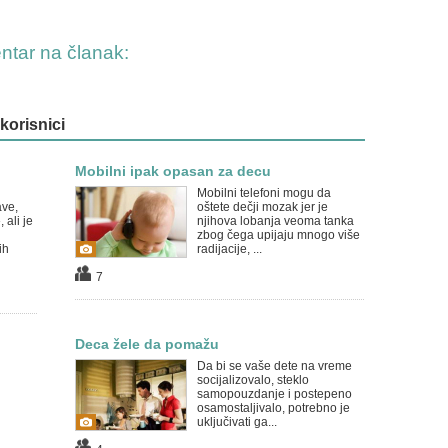
entar na članak:
 korisnici
Mobilni ipak opasan za decu
Mobilni telefoni mogu da
ave,
oštete dečji mozak jer je
 ali je
njihova lobanja veoma tanka
zbog čega upijaju mnogo više
ih
radijacije, ...
7
Deca žele da pomažu
Da bi se vaše dete na vreme
socijalizovalo, steklo
samopouzdanje i postepeno
osamostaljivalo, potrebno je
uključivati ga...