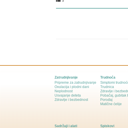
5
Zatrudnjivanje
Trudnoća
Pripreme za zatrudnjivanje
Simptomi trudnoć
Ovulacija i plodni dani
Trudnica
Neplodnost
Zdravlje i bezbed
Usvajanje deteta
Pobačaj, gubitak
Zdravlje i bezbednost
Porođaj
Matične ćelije
Sadržaji i alati
Spiskovi