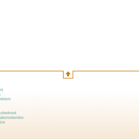
oj
a
etetom
bezbednost
zakonodavstvo
ice