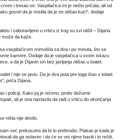
 crven i tresao se. Vaspitačica mi je nešto pričala, ali od
o govori da je mislila da je on otišao kući“, dodaje
letu i zaboravljeno u vrtiću iz kog su svi otišli – Dijana
ne može da kaže.
 sa vaspitačicom mimoišla za dva i po minuta, što se
rne kamere. Dodaje da je vaspitačica u svom iskazu
e, a da je Dijanin sin bez javljanja otišao u toalet.
alet i nije se javio. Da je dva puta pre toga išao u tolaet
io“, priča Dijana.
ao i policiji. Kako joj je rečeno, protiv dežurne
tupak, ali je ona nastavila da radi u vrtiću do okončanja
e ništa nije desilo.
jesam već prekosutra da bi to prebrodio. Plakao je kada je
vali da ga ostavim i da će se oni njime baviti i to rešiti.