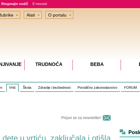
Ringerajin vodič
E-novosti
Rubrike
Alati
O portalu
NJIVANJE
TRUDNOĆA
BEBA
om
Vrtić
Škola
Zdravlje i bezbednost
Porodično zakonodavstvo
FORUM
Prijavi se za newsletter!
Posl
dete u vrtiću, zaključala i otišla