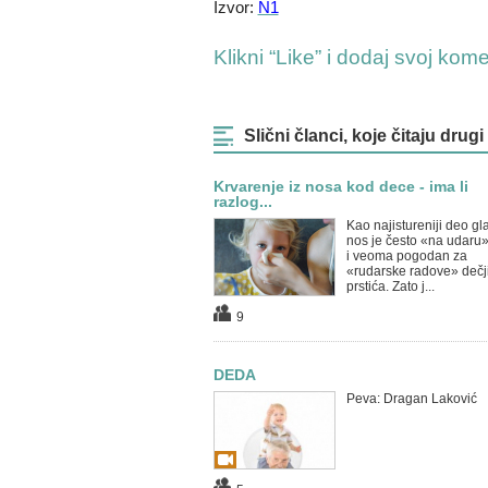
Izvor:
N1
Klikni “Like” i dodaj svoj kom
Slični članci, koje čitaju drugi
Krvarenje iz nosa kod dece - ima li
razlog...
Kao najistureniji deo gl
nos je često «na udaru»,
i veoma pogodan za
«rudarske radove» dečj
prstića. Zato j...
9
DEDA
Peva: Dragan Laković