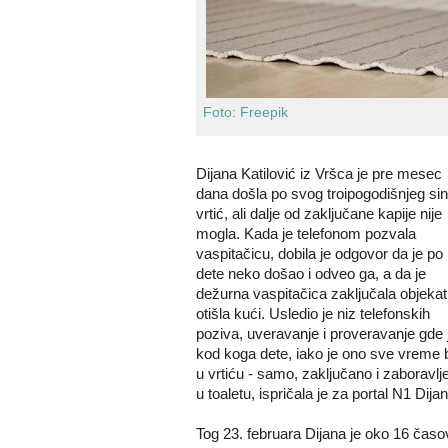
Foto: Freepik
Dijana Katilović iz Vršca je pre mesec
dana došla po svog troipogodišnjeg sin
vrtić, ali dalje od zaključane kapije nije
mogla. Kada je telefonom pozvala
vaspitačicu, dobila je odgovor da je po
dete neko došao i odveo ga, a da je
dežurna vaspitačica zaključala objekat 
otišla kući. Usledio je niz telefonskih
poziva, uveravanje i proveravanje gde j
kod koga dete, iako je ono sve vreme b
u vrtiću - samo, zaključano i zaboravlj
u toaletu, ispričala je za portal N1 Dijan
Tog 23. februara Dijana je oko 16 časo