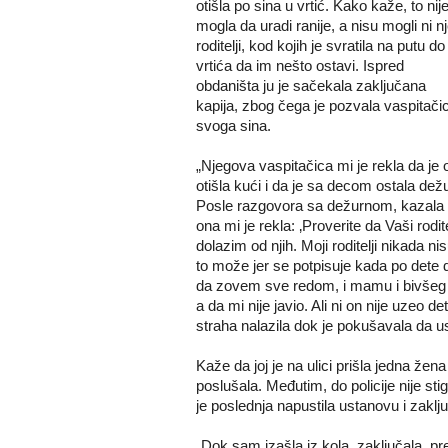
otišla po sina u vrtić. Kako kaže, to nij
mogla da uradi ranije, a nisu mogli ni nj
roditelji, kod kojih je svratila na putu do
vrtića da im nešto ostavi. Ispred
obdaništa ju je sačekala zaključana
kapija, zbog čega je pozvala vaspitači
svoga sina.
„Njegova vaspitačica mi je rekla da je 
otišla kući i da je sa decom ostala dežur
Posle razgovora sa dežurnom, kazala mi
ona mi je rekla: ‚Proverite da Vaši rodit
dolazim od njih. Moji roditelji nikada 
to može jer se potpisuje kada po dete d
da zovem sve redom, i mamu i bivšeg 
a da mi nije javio. Ali ni on nije uzeo 
straha nalazila dok je pokušavala da us
Kaže da joj je na ulici prišla jedna žen
poslušala. Međutim, do policije nije stig
je poslednja napustila ustanovu i zaklj
„Dok sam izašla iz kola, zaključala, pre