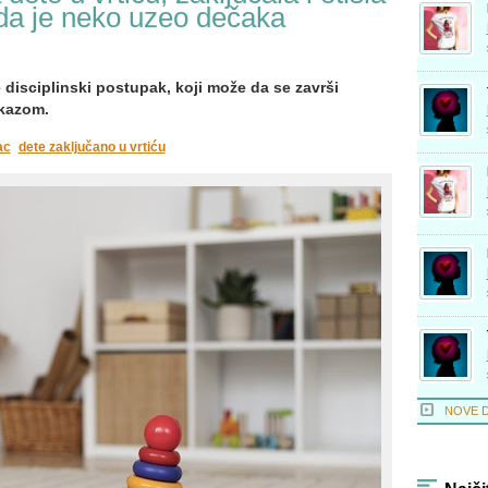
 da je neko uzeo dečaka
 disciplinski postupak, koji može da se završi
tkazom.
ac
dete zaključano u vrtiću
NOVE 