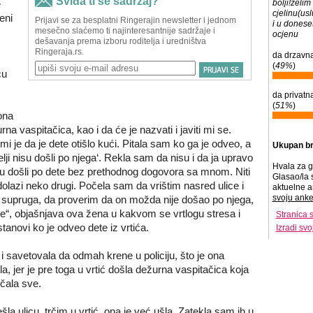
e
bolji!zeli
cjelinu(us
eni
i u donese
ocjenu
da drzavna
(
49%
)
cu
da privatna
(
51%
)
ona
na vaspitačica, kao i da će je nazvati i javiti mi se.
 je da je dete otišlo kući. Pitala sam ko ga je odveo, a
Ukupan br
elji nisu došli po njega‘. Rekla sam da nisu i da ja upravo
Hvala za g
nisu došli po dete bez prethodnog dogovora sa mnom. Niti
Glasao/la 
olazi neko drugi. Počela sam da vrištim nasred ulice i
aktuelne a
svoju anke
supruga, da proverim da on možda nije došao po njega,
dete“, objašnjava ova žena u kakvom se vrtlogu stresa i
Stranica 
tanovi ko je odveo dete iz vrtića.
Izradi sv
a i savetovala da odmah krene u policiju, što je ona
la, jer je pre toga u vrtić došla dežurna vaspitačica koja
učala sve.
šla ulicu, trčim u vrtić, ona je već ušla. Zatekla sam ih u