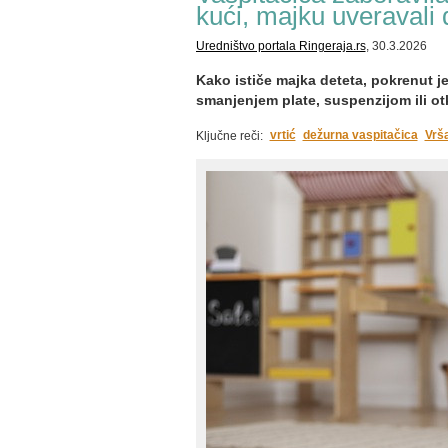
kući, majku uveravali
Uredništvo portala Ringeraja.rs
, 30.3.2026
Kako ističe majka deteta, pokrenut je
smanjenjem plate, suspenzijom ili o
vrtić
dežurna vaspitačica
Vrš
Ključne reči: