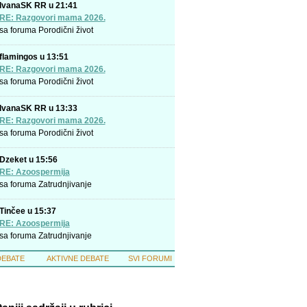
IvanaSK RR u 21:41
RE: Razgovori mama 2026.
sa foruma
Porodični život
flamingos u 13:51
RE: Razgovori mama 2026.
sa foruma
Porodični život
IvanaSK RR u 13:33
RE: Razgovori mama 2026.
sa foruma
Porodični život
Dzeket u 15:56
RE: Azoospermija
sa foruma
Zatrudnjivanje
Tinčee u 15:37
RE: Azoospermija
sa foruma
Zatrudnjivanje
DEBATE
AKTIVNE DEBATE
SVI FORUMI