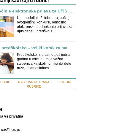
taniji sadržaji u rubrici
inje elektronska prijava za UPIS ...
U ponedeljak, 2. februara, počinju
ovogodišnji konkursi, odnosno
elektronsko podnošenje prijava za
upis dece u predškols...
 predškolsko – veliki korak za ma...
Predškolsko nije samo „još jedna
godina u vrtiću“ – to je važna
stepenica ka školi i prilika da dete
razvije samostalnos...
RUBRICI
NASLOVNA STRANA
FORUMI
RUBRIKE
a
xa vs privatna
mislite ko je