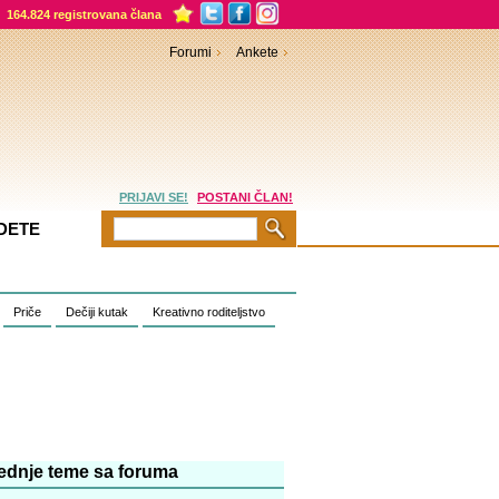
164.824 registrovana člana
Forumi
Ankete
PRIJAVI SE!
POSTANI ČLAN!
DETE
Priče
Dečiji kutak
Kreativno roditeljstvo
ednje teme sa foruma