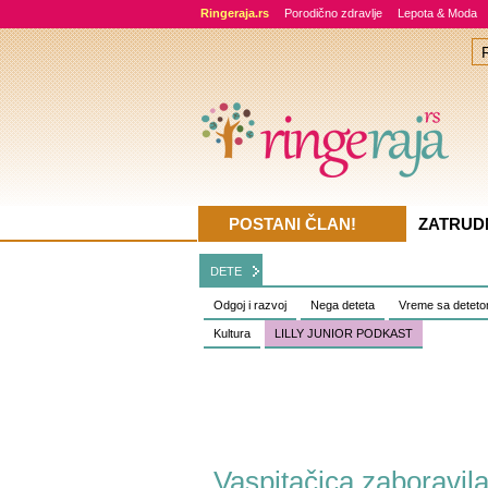
Ringeraja.rs
Porodično zdravlje
Lepota & Moda
POSTANI ČLAN!
ZATRUD
DETE
Odgoj i razvoj
Nega deteta
Vreme sa detet
Kultura
LILLY JUNIOR PODKAST
Vaspitačica zaboravila 