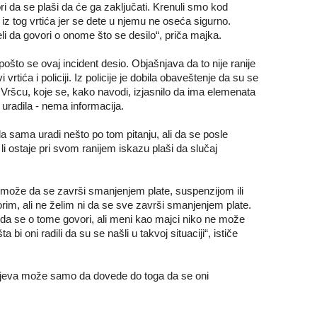
ri da se plaši da će ga zaključati. Krenuli smo kod
 iz tog vrtića jer se dete u njemu ne oseća sigurno.
li da govori o onome što se desilo“, priča majka.
ošto se ovaj incident desio. Objašnjava da to nije ranije
i vrtića i policiji. Iz policije je dobila obaveštenje da su se
Vršcu, koje se, kako navodi, izjasnilo da ima elemenata
je uradila - nema informacija.
 sama uradi nešto po tom pitanju, ali da se posle
li ostaje pri svom ranijem iskazu plaši da slučaj
ji može da se završi smanjenjem plate, suspenzijom ili
im, ali ne želim ni da se sve završi smanjenjem plate.
da se o tome govori, ali meni kao majci niko ne može
i oni radili da su se našli u takvoj situaciji“, ističe
jeva može samo da dovede do toga da se oni