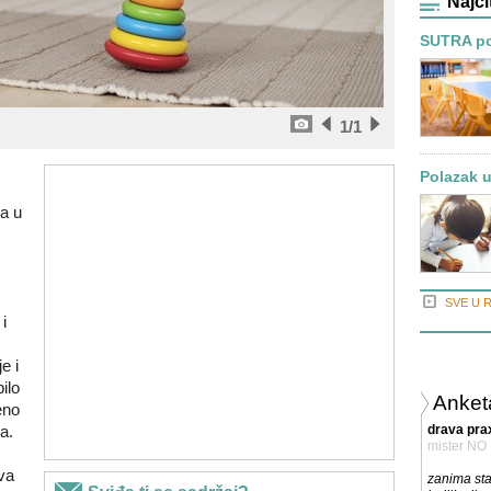
Najči
SUTRA poč
1
/1
Polazak u
a u
SVE U 
i
e i
ilo
Anket
eno
a.
drava pra
mister NO
va
zanima sta 