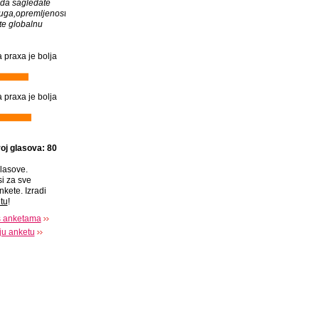
m da sagledate
luga,opremljenost,strucnost,odgovornost...)
te globalnu
 praxa je bolja
 praxa je bolja
oj glasova: 80
lasove.
si za sve
nkete. Izradi
tu
!
s anketama
oju anketu