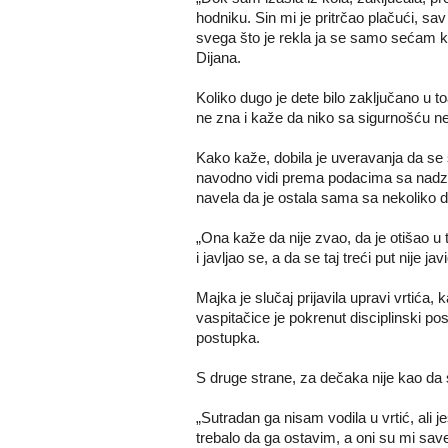
hodniku. Sin mi je pritrčao plačući, sav
svega što je rekla ja se samo sećam kak
Dijana.
Koliko dugo je dete bilo zaključano u toa
ne zna i kaže da niko sa sigurnošću 
Kako kaže, dobila je uveravanja da se
navodno vidi prema podacima sa nadzo
navela da je ostala sama sa nekoliko dec
„Ona kaže da nije zvao, da je otišao u to
i javljao se, a da se taj treći put nije jav
Majka je slučaj prijavila upravi vrtića, k
vaspitačice je pokrenut disciplinski pos
postupka.
S druge strane, za dečaka nije kao da s
„Sutradan ga nisam vodila u vrtić, ali 
trebalo da ga ostavim, a oni su mi saveto