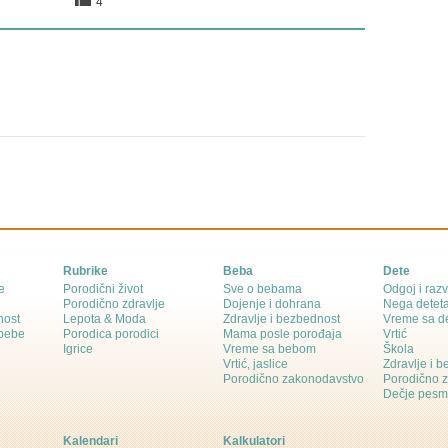
4
Rubrike
Beba
Dete
e
Porodični život
Sve o bebama
Odgoj i razv
Porodično zdravlje
Dojenje i dohrana
Nega detet
nost
Lepota & Moda
Zdravlje i bezbednost
Vreme sa d
 bebe
Porodica porodici
Mama posle porođaja
Vrtić
Igrice
Vreme sa bebom
Škola
Vrtić, jaslice
Zdravlje i 
Porodično zakonodavstvo
Porodično 
Dečje pesm
Kalendari
Kalkulatori