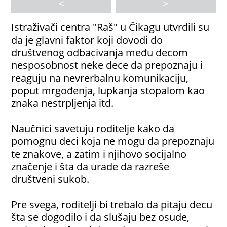
<
>
Istraživači centra "Raš" u Čikagu utvrdili su
da je glavni faktor koji dovodi do
društvenog odbacivanja među decom
nesposobnost neke dece da prepoznaju i
reaguju na nevrerbalnu komunikaciju,
poput mrgođenja, lupkanja stopalom kao
znaka nestrpljenja itd.
Naučnici savetuju roditelje kako da
pomognu deci koja ne mogu da prepoznaju
te znakove, a zatim i njihovo socijalno
značenje i šta da urade da razreše
društveni sukob.
Pre svega, roditelji bi trebalo da pitaju decu
šta se dogodilo i da slušaju bez osude,