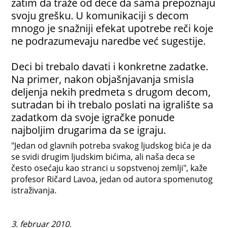
zatim da traže od dece da sama prepoznaju
svoju grešku. U komunikaciji s decom
mnogo je snažniji efekat upotrebe reči koje
ne podrazumevaju naredbe već sugestije.
Deci bi trebalo davati i konkretne zadatke.
Na primer, nakon objašnjavanja smisla
deljenja nekih predmeta s drugom decom,
sutradan bi ih trebalo poslati na igralište sa
zadatkom da svoje igračke ponude
najboljim drugarima da se igraju.
"Jedan od glavnih potreba svakog ljudskog bića je da
se svidi drugim ljudskim bićima, ali naša deca se
često osećaju kao stranci u sopstvenoj zemlji", kaže
profesor Ričard Lavoa, jedan od autora spomenutog
istraživanja.
3. februar 2010.