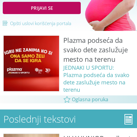
PRIJAVI SE
Opšti uslovi korišćenja portala
Plazma podseća da
svako dete zaslužuje
mesto na terenu
JEDNAKI U SPORTU:
Plazma podseća da svako
dete zaslužuje mesto na
terenu
Oglasna poruka
Poslednji tekstovi