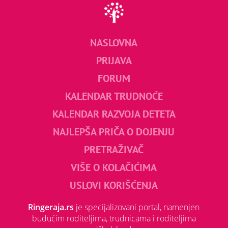
NASLOVNA
PRIJAVA
FORUM
KALENDAR TRUDNOĆE
KALENDAR RAZVOJA DETETA
NAJLEPŠA PRIČA O DOJENJU
PRETRAŽIVAČ
VIŠE O KOLAČIĆIMA
USLOVI KORIŠĆENJA
Ringeraja.rs
je specijalizovani portal, namenjen
budućim roditeljima, trudnicama i roditeljima