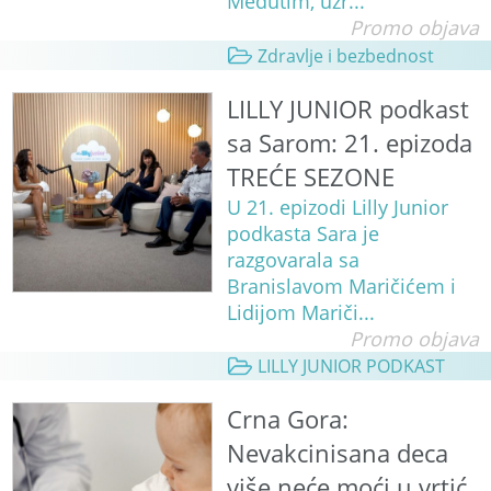
Međutim, uzr...
Promo objava
Zdravlje i bezbednost
LILLY JUNIOR podkast
sa Sarom: 21. epizoda
TREĆE SEZONE
U 21. epizodi Lilly Junior
podkasta Sara je
razgovarala sa
Branislavom Maričićem i
Lidijom Mariči...
Promo objava
LILLY JUNIOR PODKAST
Crna Gora:
Nevakcinisana deca
više neće moći u vrtić