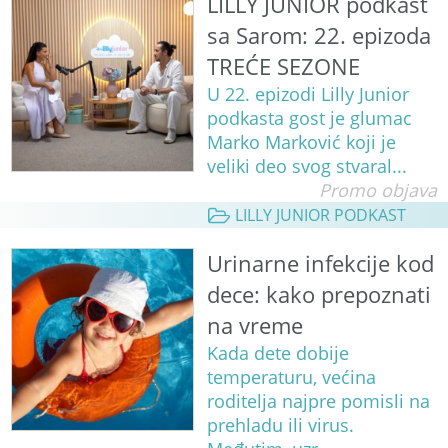
LILLY JUNIOR podkast
sa Sarom: 22. epizoda
TREĆE SEZONE
U 22. epizodi Lilly Junior
podkasta gost je glumac
Marko Marković koji je
veliki deo svog stvaral...
Promo objava
LILLY JUNIOR PODKAST
Urinarne infekcije kod
dece: kako prepoznati
na vreme
Kada dete dobije
temperaturu, većina
roditelja najpre pomisli na
prehladu ili virus.