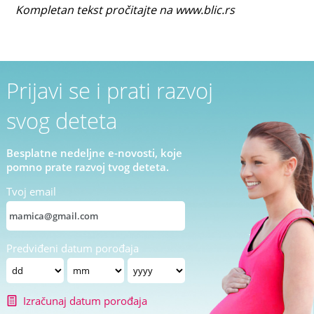
Kompletan tekst pročitajte na www.blic.rs
Prijavi se i prati razvoj
svog deteta
Besplatne nedeljne e-novosti, koje
pomno prate razvoj tvog deteta.
Tvoj email
Predviđeni datum porođaja
Izračunaj datum porođaja