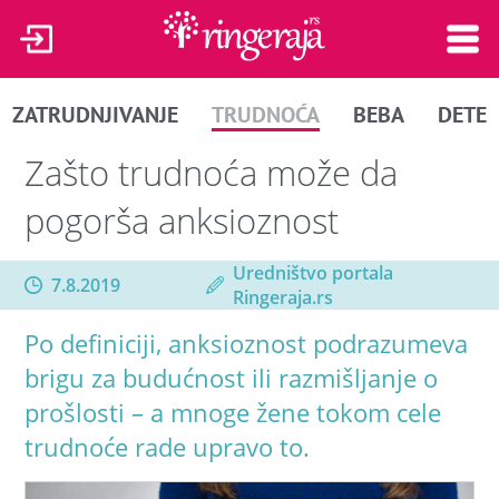
ZATRUDNJIVANJE
TRUDNOĆA
BEBA
DETE
Zašto trudnoća može da
pogorša anksioznost
Uredništvo portala
7.8.2019
Ringeraja.rs
Po definiciji, anksioznost podrazumeva
brigu za budućnost ili razmišljanje o
prošlosti – a mnoge žene tokom cele
trudnoće rade upravo to.