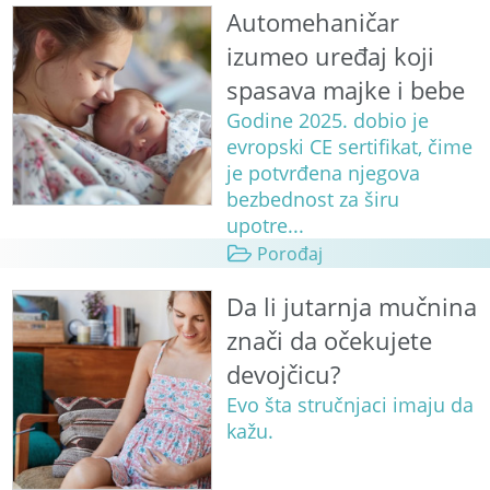
Automehaničar
izumeo uređaj koji
spasava majke i bebe
Godine 2025. dobio je
evropski CE sertifikat, čime
je potvrđena njegova
bezbednost za širu
upotre...
Porođaj
Da li jutarnja mučnina
znači da očekujete
devojčicu?
Evo šta stručnjaci imaju da
kažu.