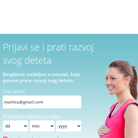
Prijavi se i prati razvoj
svog deteta
Besplatne nedeljne e-novosti, koje
pomno prate razvoj tvog deteta.
Tvoj email
Predviđeni datum porođaja