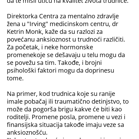
da te misli utiču na kvalitet života trudnice.
Direktorka Centra za mentalno zdravlje
žena u "Irving" medicinskom centru, dr
Ketrin Monk, kaže da su razlozi za
povećanu anksioznost u trudnoći različiti.
Za početak, i neke hormonske
promenekoje se dešavaju u telu mogu da
se povežu sa tim. Takođe, i brojni
psihološki faktori mogu da doprinesu
tome.
Na primer, kod trudnica koje su ranije
imale pobačaj ili traumatično detinjstvo, to
može da pogorša brigu kakve će biti kao
roditelji. Promene posla, promene u vezi i
finansijska situacija takođe imaju veze sa
anksioznošću.