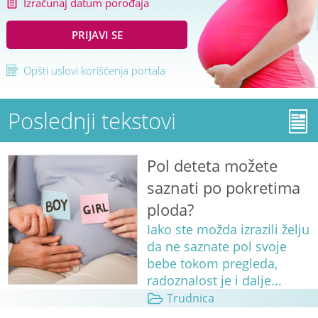
Izračunaj datum porođaja
PRIJAVI SE
Opšti uslovi korišćenja portala
Poslednji tekstovi
Pol deteta možete
saznati po pokretima
ploda?
Iako ste možda izrazili želju
da ne saznate pol svoje
bebe tokom pregleda,
radoznalost je i dalje...
Trudnica