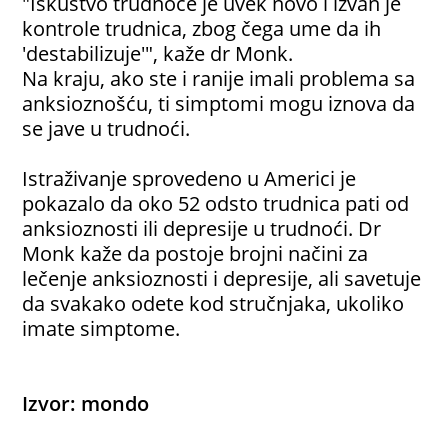
"Iskustvo trudnoće je uvek novo i izvan je
kontrole trudnica, zbog čega ume da ih
'destabilizuje'", kaže dr Monk.
Na kraju, ako ste i ranije imali problema sa
anksioznošću, ti simptomi mogu iznova da
se jave u trudnoći.
Istraživanje sprovedeno u Americi je
pokazalo da oko 52 odsto trudnica pati od
anksioznosti ili depresije u trudnoći. Dr
Monk kaže da postoje brojni načini za
lečenje anksioznosti i depresije, ali savetuje
da svakako odete kod stručnjaka, ukoliko
imate simptome.
Izvor: mondo