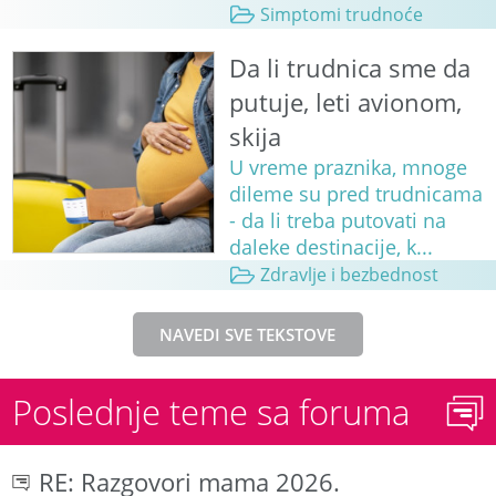
Simptomi trudnoće
Da li trudnica sme da
putuje, leti avionom,
skija
U vreme praznika, mnoge
dileme su pred trudnicama
- da li treba putovati na
daleke destinacije, k...
Zdravlje i bezbednost
NAVEDI SVE TEKSTOVE
Poslednje teme sa foruma
RE: Razgovori mama 2026.