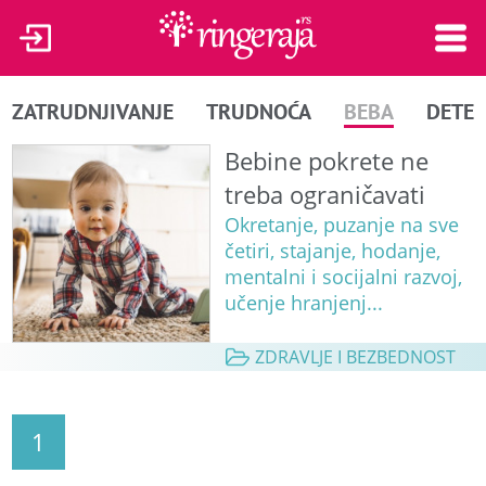
ZATRUDNJIVANJE
TRUDNOĆA
BEBA
DETE
Bebine pokrete ne
treba ograničavati
Okretanje, puzanje na sve
četiri, stajanje, hodanje,
mentalni i socijalni razvoj,
učenje hranjenj...
ZDRAVLJE I BEZBEDNOST
1