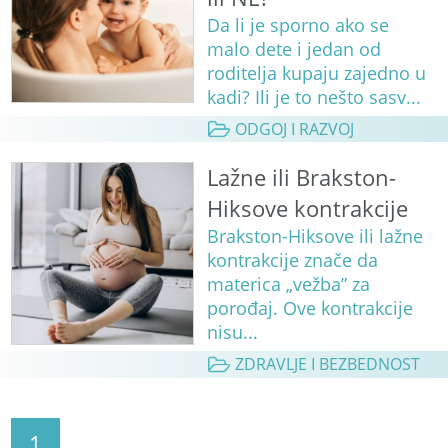
Da li je sporno ako se
malo dete i jedan od
roditelja kupaju zajedno u
kadi? Ili je to nešto sasv...
ODGOJ I RAZVOJ
Lažne ili Brakston-
Hiksove kontrakcije
Brakston-Hiksove ili lažne
kontrakcije znače da
materica „vežba” za
porođaj. Ove kontrakcije
nisu...
ZDRAVLJE I BEZBEDNOST
1