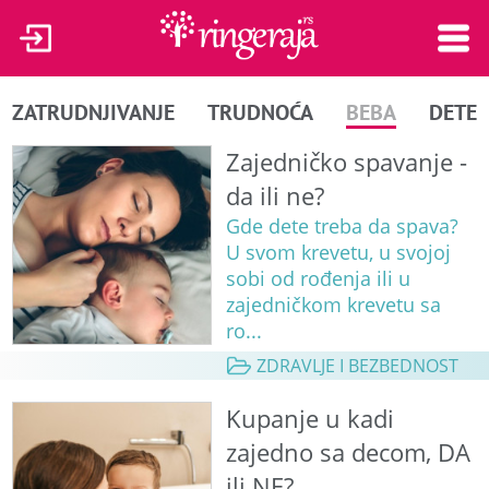
ZATRUDNJIVANJE
TRUDNOĆA
BEBA
DETE
Zajedničko spavanje -
da ili ne?
Gde dete treba da spava?
U svom krevetu, u svojoj
sobi od rođenja ili u
zajedničkom krevetu sa
ro...
ZDRAVLJE I BEZBEDNOST
Kupanje u kadi
zajedno sa decom, DA
ili NE?