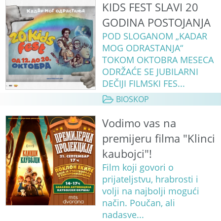
KIDS FEST SLAVI 20
GODINA POSTOJANJA
POD SLOGANOM „KADAR
MOG ODRASTANJA“
TOKOM OKTOBRA MESECA
ODRŽAĆE SE JUBILARNI
DEČIJI FILMSKI FES...
BIOSKOP
Vodimo vas na
premijeru filma "Klinci
kaubojci"!
Film koji govori o
prijateljstvu, hrabrosti i
volji na najbolji mogući
način. Poučan, ali
nadasve...