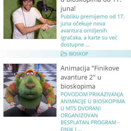
juna!
Publiku premijerno od 17.
juna očekuje nova
avantura omiljenih
igračaka, a karte su već
dostupne ...
BIOSKOP
Animacija "Finikove
avanture 2" u
bioskopima
POVODOM PRIKAZIVANJA
ANIMACIJE U BIOSKOPIMA
U MTS DVORANI
ORGANIZOVAN
BESPLATAN PROGRAM -
FINIK L...