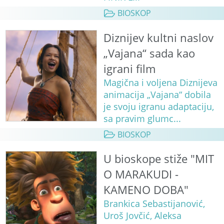
BIOSKOP
Diznijev kultni naslov
„Vajana“ sada kao
igrani film
Magična i voljena Diznijeva
animacija „Vajana“ dobila
je svoju igranu adaptaciju,
sa pravim glumc...
BIOSKOP
U bioskope stiže "MIT
O MARAKUDI -
KAMENO DOBA"
Brankica Sebastijanović,
Uroš Jovčić, Aleksa