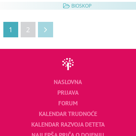
BIOSKOP
1
2
NASLOVNA
PRIJAVA
FORUM
KALENDAR TRUDNOĆE
KALENDAR RAZVOJA DETETA
NAJLEPŠA PRIČA O DOJENJU