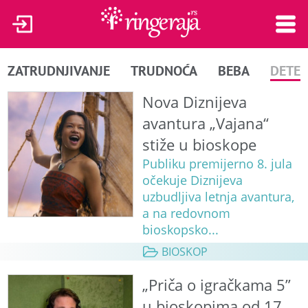
ZATRUDNJIVANJE
TRUDNOĆA
BEBA
DETE
Nova Diznijeva
avantura „Vajana“
stiže u bioskope
Publiku premijerno 8. jula
očekuje Diznijeva
uzbudljiva letnja avantura,
a na redovnom
bioskopsko...
BIOSKOP
„Priča o igračkama 5”
u bioskopima od 17.