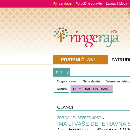
Ringeraja.rs
Porodično zdravlje
Lepota & Moda
POSTANI ČLAN!
ZATRUD
DETE
Odgoj i razvoj
Nega deteta
Vreme sa detet
Kultura
LILLY JUNIOR PODKAST
ČLANCI
ZDRAVLJE I BEZBEDNOST
IMA LI VAŠE DETE RAVNA
Autor:
Uredništvo portala Ringeraja.rs
| 1.12.2