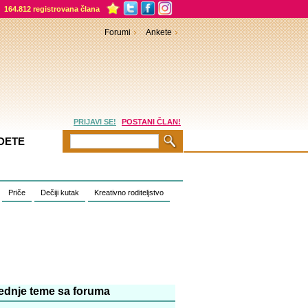
164.812 registrovana člana
Forumi
Ankete
PRIJAVI SE!
POSTANI ČLAN!
DETE
Priče
Dečiji kutak
Kreativno roditeljstvo
ednje teme sa foruma