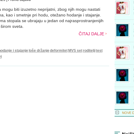
 mogu biti izuzetno neprijatni, zbog njih mogu nastati
a, kao i smetnje pri hodu, otežano hodanje i stajanje.
na stopala se ubrajaju u jedan od najrasprostranjenijih
širom sveta.
ČITAJ DALJE
odanje i stajanje
loše držanje
deformitet
MVS set
roditelji
test
i
NOVE 