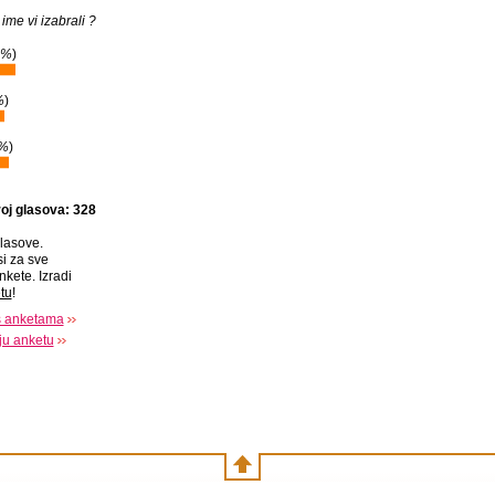
 ime vi izabrali ?
6%
)
%
)
%
)
oj glasova: 328
lasove.
si za sve
nkete. Izradi
tu
!
s anketama
oju anketu