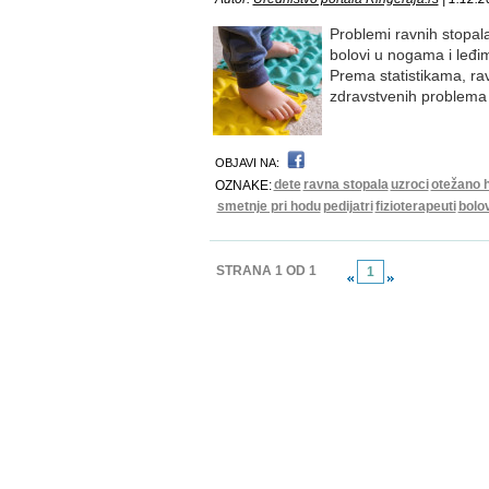
Problemi ravnih stopala
bolovi u nogama i leđim
Prema statistikama, rav
zdravstvenih problema 
OBJAVI NA:
dete
ravna stopala
uzroci
otežano h
OZNAKE:
smetnje pri hodu
pedijatri
fizioterapeuti
bolov
STRANA 1 OD 1
1