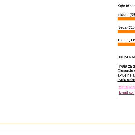
Koje bi ste
Isidora (
3
Neda (
31
Tijana (
33
Ukupan br
Hvala za g
Glasao/la 
aktuelne a
svoju anke
Stranica 
Izradi sv