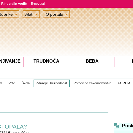
Ringerajin vodič
E-novosti
Rubrike
Alati
O portalu
NJIVANJE
TRUDNOĆA
BEBA
om
Vrtić
Škola
Zdravlje i bezbednost
Porodično zakonodavstvo
FORUM
Posl
 STOPALA?
025 | Promo objava