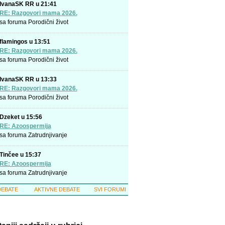
IvanaSK RR u 21:41
RE: Razgovori mama 2026.
sa foruma
Porodični život
flamingos u 13:51
RE: Razgovori mama 2026.
sa foruma
Porodični život
IvanaSK RR u 13:33
RE: Razgovori mama 2026.
sa foruma
Porodični život
Dzeket u 15:56
RE: Azoospermija
sa foruma
Zatrudnjivanje
Tinčee u 15:37
RE: Azoospermija
sa foruma
Zatrudnjivanje
DEBATE
AKTIVNE DEBATE
SVI FORUMI