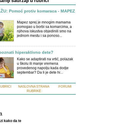
taniji sadržaji u rubrici
U: Pomoć protiv komaraca - MAPEZ
Mapez sprej je mnogim mamama
pomogao u borbi sa komarcima, a
njihova iskustva objedinili smo na
jednom mestu i sa ponoso...
oznati hiperaktivno dete?
Kako se adaptirati na vrtić, polazak
u školu ili manje vremena
provedenog napolju kada dodje
septembar? Da li je dete hi...
RUBRICI
NASLOVNA STRANA
FORUMI
RUBRIKE
a
zi kako da te