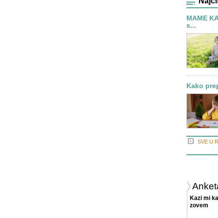
Najči
MAME KAŽ
s...
Kako prep
SVE U 
Anket
Kazi mi ka
zovem