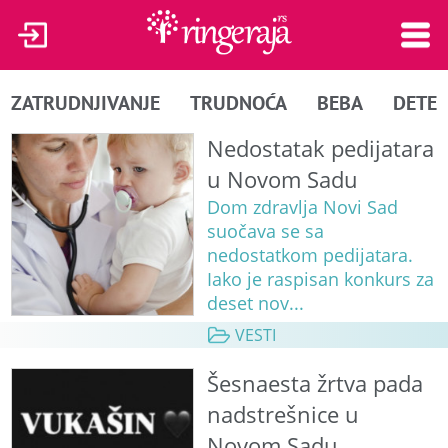
ZATRUDNJIVANJE
TRUDNOĆA
BEBA
DETE
Nedostatak pedijatara
u Novom Sadu
Dom zdravlja Novi Sad
suočava se sa
nedostatkom pedijatara.
Iako je raspisan konkurs za
deset nov...
VESTI
Šesnaesta žrtva pada
nadstrešnice u
Novom Sadu