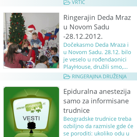
VRTIĆ
Ringerajin Deda Mraz
u Novom Sadu
-28.12.2012.
Dočekasmo Deda Mraza i
u Novom Sadu. 28.12. bilo
je veselo u rođendaonici
PlayHouse, družili smo,...
RINGERAJINA DRUŽENJA
Epiduralna anestezija
samo za informisane
trudnice
Beogradske trudnice treba
ozbiljno da razmisle gde će
se poroditi: ukoliko odu u