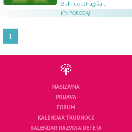
Bolnicu „Dragiša...
POROĐAJ
1
NASLOVNA
PRIJAVA
FORUM
KALENDAR TRUDNOĆE
KALENDAR RAZVOJA DETETA