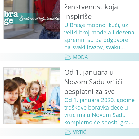
ženstvenost koja
inspiriše
U Brage modnoj kući, uz
veliki broj modela i dezena
spremni su da odgovore
na svaki izazov, svaku...
MODA
Od 1. januara u
Novom Sadu vrtići
besplatni za sve
Od 1. januara 2020. godine
troškove boravka dece u
vrtićima u Novom Sadu
kompletno će snositi gra...
VRTIĆ