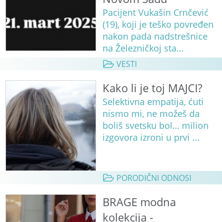
Pacijent Vukašin Crnčević
(19), koji je teško povređen
nakon pada nadstrešnice
na Železničkoj sta...
VESTI
Kako li je toj MAJCI?
Selektivna empatija, ćuti
nismo mi, ne možeš da
boliš svetsku bol… milion
izgovora izroni u prvi ...
PORODIČNI ODNOSI
BRAGE modna
kolekcija -