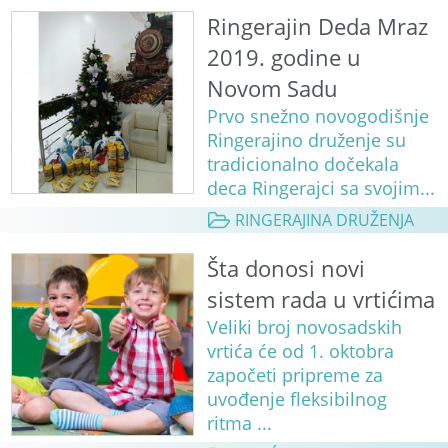
Ringerajin Deda Mraz
2019. godine u
Novom Sadu
Prvo snežno novogodišnje
Ringerajino druženje su
tradicionalno dočekala
deca Ringerajci sa svojim...
RINGERAJINA DRUŽENJA
Šta donosi novi
sistem rada u vrtićima
Veliki broj novosadskih
vrtića će od 1. oktobra
započeti pripreme za
uvođenje fleksibilnog
ritma ...