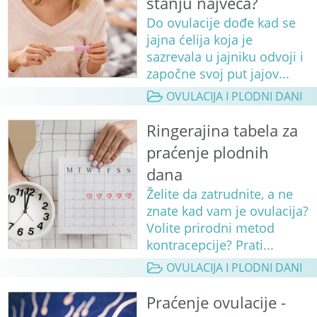
stanju najveća?
Do ovulacije dođe kad se
jajna ćelija koja je
sazrevala u jajniku odvoji i
započne svoj put jajov...
OVULACIJA I PLODNI DANI
Ringerajina tabela za
praćenje plodnih
dana
Želite da zatrudnite, a ne
znate kad vam je ovulacija?
Volite prirodni metod
kontracepcije? Prati...
OVULACIJA I PLODNI DANI
Praćenje ovulacije -