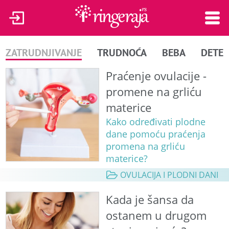
ZATRUDNJIVANJE
TRUDNOĆA
BEBA
DETE
Praćenje ovulacije -
promene na grliću
materice
Kako određivati plodne
dane pomoću praćenja
promena na grliću
materice?
OVULACIJA I PLODNI DANI
Kada je šansa da
ostanem u drugom