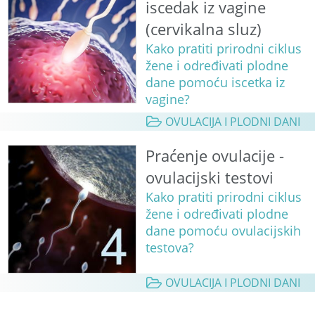
iscedak iz vagine
(cervikalna sluz)
Kako pratiti prirodni ciklus
žene i određivati plodne
dane pomoću iscetka iz
vagine?
OVULACIJA I PLODNI DANI
Praćenje ovulacije -
ovulacijski testovi
Kako pratiti prirodni ciklus
žene i određivati plodne
dane pomoću ovulacijskih
testova?
OVULACIJA I PLODNI DANI