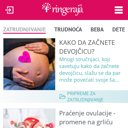
ZATRUDNJIVANJE
TRUDNOĆA
BEBA
DETE
KAKO DA ZAČNETE
DEVOJČICU?
Mnogi stručnjaci, koji
savetuju kako da začnete
devojčicu, slažu se da par
može povećati svoje ša...
PRIPREME ZA
ZATRUDNJIVANJE
Praćenje ovulacije -
promene na grliću