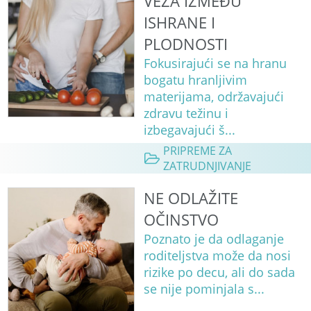
VEZA IZMEĐU
ISHRANE I
PLODNOSTI
Fokusirajući se na hranu
bogatu hranljivim
materijama, održavajući
zdravu težinu i
izbegavajući š...
PRIPREME ZA
ZATRUDNJIVANJE
NE ODLAŽITE
OČINSTVO
Poznato je da odlaganje
roditeljstva može da nosi
rizike po decu, ali do sada
se nije pominjala s...