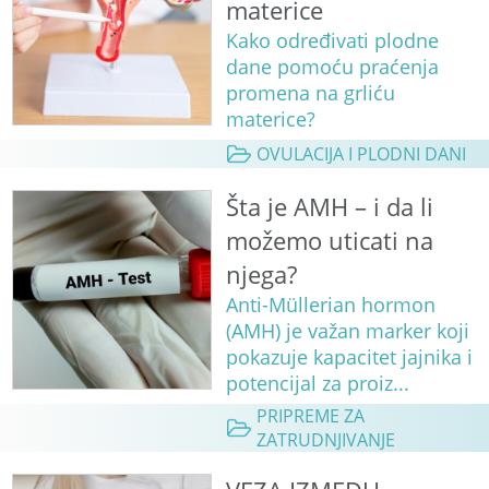
materice
Kako određivati plodne
dane pomoću praćenja
promena na grliću
materice?
OVULACIJA I PLODNI DANI
Šta je AMH – i da li
možemo uticati na
njega?
Anti-Müllerian hormon
(AMH) je važan marker koji
pokazuje kapacitet jajnika i
potencijal za proiz...
PRIPREME ZA
ZATRUDNJIVANJE