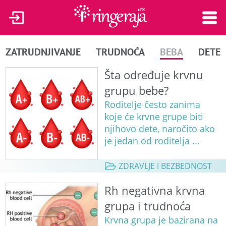
ZATRUDNJIVANJE
TRUDNOĆA
BEBA
DETE
Šta određuje krvnu
grupu bebe?
Roditelje često zanima
koje će krvne grupe biti
njihovo dete, naročito ako
je jedan od roditelja ...
ZDRAVLJE I BEZBEDNOST
Rh negativna krvna
grupa i trudnoća
Krvna grupa je bazirana na