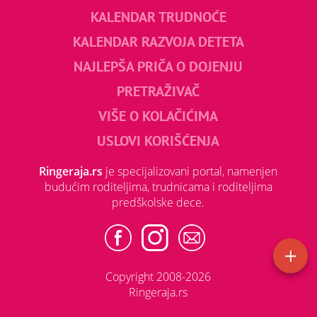
KALENDAR TRUDNOĆE
KALENDAR RAZVOJA DETETA
NAJLEPŠA PRIČA O DOJENJU
PRETRAŽIVAČ
VIŠE O KOLAČIĆIMA
USLOVI KORIŠĆENJA
Ringeraja.rs
je specijalizovani portal, namenjen
budućim roditeljima, trudnicama i roditeljima
predškolske dece.
Copyright 2008-2026
Ringeraja.rs