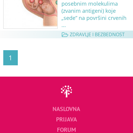
posebnim molekulima
(zvanim antigeni) koje
„sede“ na površini crvenih
...
ZDRAVLJE I BEZBEDNOST
1
NASLOVNA
PRIJAVA
FORUM