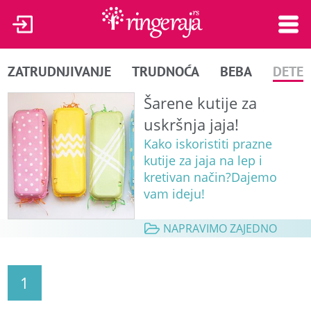
ZATRUDNJIVANJE
TRUDNOĆA
BEBA
DETE
Šarene kutije za
uskršnja jaja!
Kako iskoristiti prazne
kutije za jaja na lep i
kretivan način?Dajemo
vam ideju!
NAPRAVIMO ZAJEDNO
1