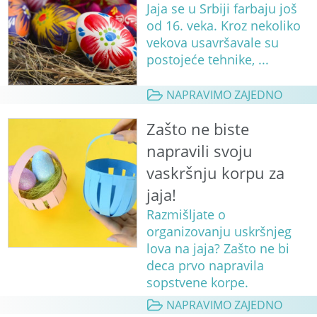
Jaja se u Srbiji farbaju još
od 16. veka. Kroz nekoliko
vekova usavršavale su
postojeće tehnike, ...
NAPRAVIMO ZAJEDNO
Zašto ne biste
napravili svoju
vaskršnju korpu za
jaja!
Razmišljate o
organizovanju uskršnjeg
lova na jaja? Zašto ne bi
deca prvo napravila
sopstvene korpe.
NAPRAVIMO ZAJEDNO