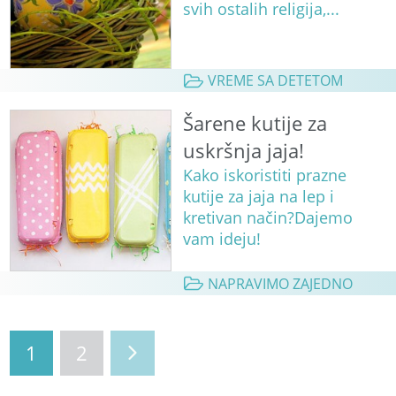
svih ostalih religija,...
VREME SA DETETOM
Šarene kutije za
uskršnja jaja!
Kako iskoristiti prazne
kutije za jaja na lep i
kretivan način?Dajemo
vam ideju!
NAPRAVIMO ZAJEDNO
1
2