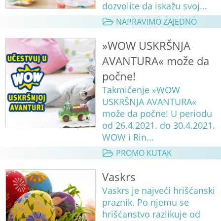
dozvolite da iskažu svoj...
NAPRAVIMO ZAJEDNO
»WOW USKRŠNJA
AVANTURA« može da
počne!
Takmičenje »WOW
USKRŠNJA AVANTURA«
može da počne! U periodu
od 26.4.2021. do 30.4.2021.
WOW i Rin...
PROMO KUTAK
Vaskrs
Vaskrs je najveći hrišćanski
praznik. Po njemu se
hrišćanstvo razlikuje od