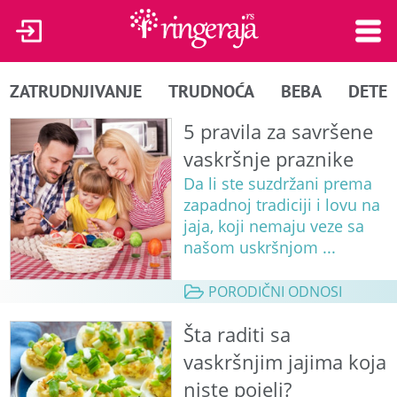
ZATRUDNJIVANJE
TRUDNOĆA
BEBA
DETE
5 pravila za savršene
vaskršnje praznike
Da li ste suzdržani prema
zapadnoj tradiciji i lovu na
jaja, koji nemaju veze sa
našom uskršnjom ...
PORODIČNI ODNOSI
Šta raditi sa
vaskršnjim jajima koja
niste pojeli?