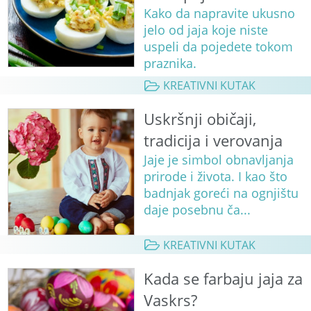
Kako da napravite ukusno
jelo od jaja koje niste
uspeli da pojedete tokom
praznika.
KREATIVNI KUTAK
Uskršnji običaji,
tradicija i verovanja
Jaje je simbol obnavljanja
prirode i života. I kao što
badnjak goreći na ognjištu
daje posebnu ča...
KREATIVNI KUTAK
Kada se farbaju jaja za
Vaskrs?