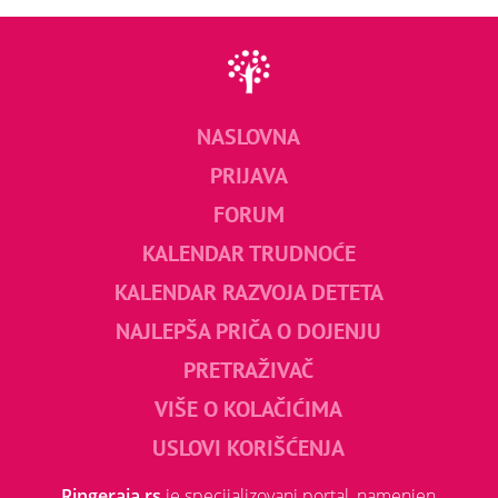
NASLOVNA
PRIJAVA
FORUM
KALENDAR TRUDNOĆE
KALENDAR RAZVOJA DETETA
NAJLEPŠA PRIČA O DOJENJU
PRETRAŽIVAČ
VIŠE O KOLAČIĆIMA
USLOVI KORIŠĆENJA
Ringeraja.rs
je specijalizovani portal, namenjen