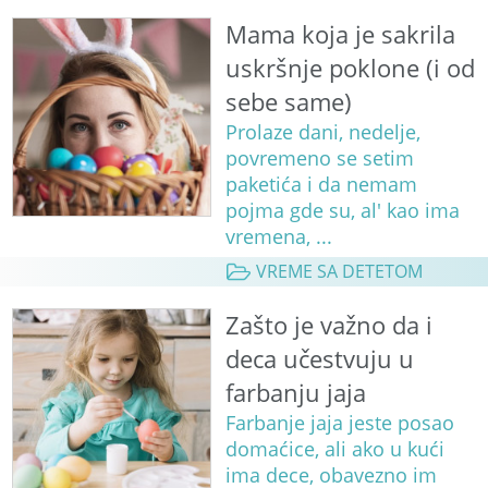
Mama koja je sakrila
uskršnje poklone (i od
sebe same)
Prolaze dani, nedelje,
povremeno se setim
paketića i da nemam
pojma gde su, al' kao ima
vremena, ...
VREME SA DETETOM
Zašto je važno da i
deca učestvuju u
farbanju jaja
Farbanje jaja jeste posao
domaćice, ali ako u kući
ima dece, obavezno im