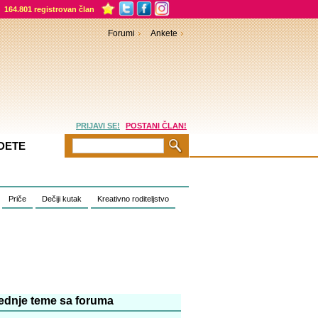
164.801 registrovan član
Forumi
Ankete
PRIJAVI SE!
POSTANI ČLAN!
DETE
Priče
Dečiji kutak
Kreativno roditeljstvo
ednje teme sa foruma