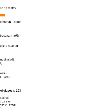
rt ne rastavi
te napuni 18 god
becavam ! (
6%
)
crkne racunar
novi,mladji
%
)
esti u
 (
29%
)
oj glasova: 103
lasove.
si za sve
nkete. Izradi