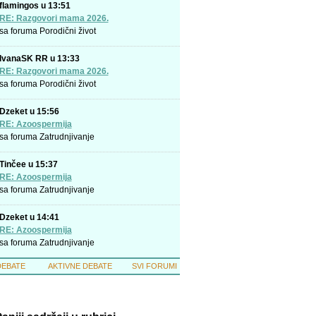
flamingos u 13:51
RE: Razgovori mama 2026.
sa foruma
Porodični život
IvanaSK RR u 13:33
RE: Razgovori mama 2026.
sa foruma
Porodični život
Dzeket u 15:56
RE: Azoospermija
sa foruma
Zatrudnjivanje
Tinčee u 15:37
RE: Azoospermija
sa foruma
Zatrudnjivanje
Dzeket u 14:41
RE: Azoospermija
sa foruma
Zatrudnjivanje
DEBATE
AKTIVNE DEBATE
SVI FORUMI