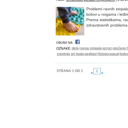
Problemi ravnih stopala
bolovi u nogama i leđim
Prema statistikama, rav
zdravstvenih problema 
OBJAVI NA:
dete
ravna stopala
uzroci
otežano h
OZNAKE:
smetnje pri hodu
pedijatri
fizioterapeuti
bolov
STRANA 1 OD 1
1