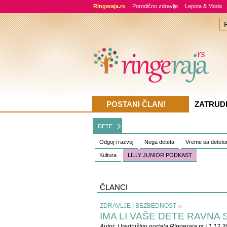
Ringeraja.rs
Porodično zdravlje
Lepota & Moda
POSTANI ČLAN!
ZATRUD
DETE
Odgoj i razvoj
Nega deteta
Vreme sa detet
Kultura
LILLY JUNIOR PODKAST
ČLANCI
ZDRAVLJE I BEZBEDNOST
IMA LI VAŠE DETE RAVNA
Autor:
Uredništvo portala Ringeraja.rs
| 1.12.2