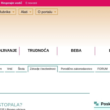
Ringerajin vodič
E-novosti
Rubrike
Alati
O portalu
NJIVANJE
TRUDNOĆA
BEBA
om
Vrtić
Škola
Zdravlje i bezbednost
Porodično zakonodavstvo
FORUM
Posl
 STOPALA?
025 | Promo objava