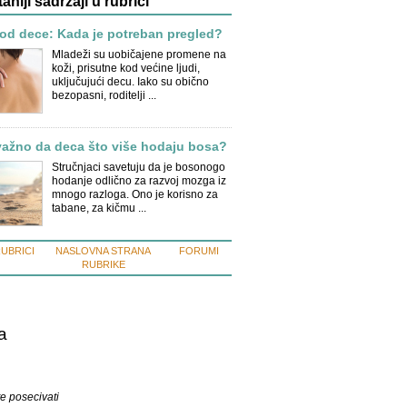
taniji sadržaji u rubrici
od dece: Kada je potreban pregled?
Mladeži su uobičajene promene na
koži, prisutne kod većine ljudi,
uključujući decu. Iako su obično
bezopasni, roditelji ...
važno da deca što više hodaju bosa?
Stručnjaci savetuju da je bosonogo
hodanje odlično za razvoj mozga iz
mnogo razloga. Ono je korisno za
tabane, za kičmu ...
RUBRICI
NASLOVNA STRANA
FORUMI
RUBRIKE
a
e posecivati