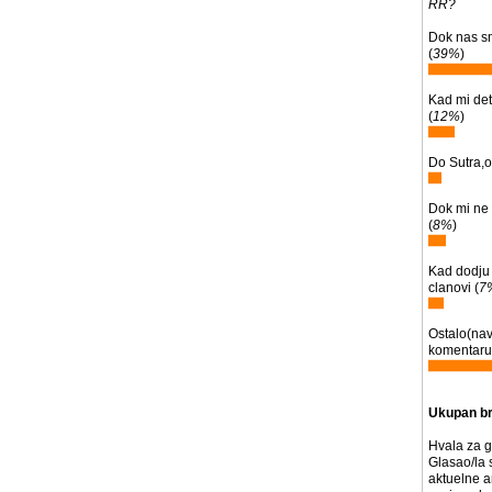
RR?
Dok nas sm
(
39%
)
Kad mi de
(
12%
)
Do Sutra,o
Dok mi ne 
(
8%
)
Kad dodju 
clanovi (
7
Ostalo(nav
komentaru)
Ukupan br
Hvala za g
Glasao/la 
aktuelne a