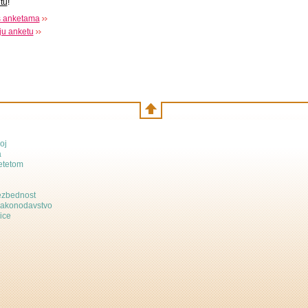
tu
!
s anketama
oju anketu
oj
a
etetom
bezbednost
zakonodavstvo
ice