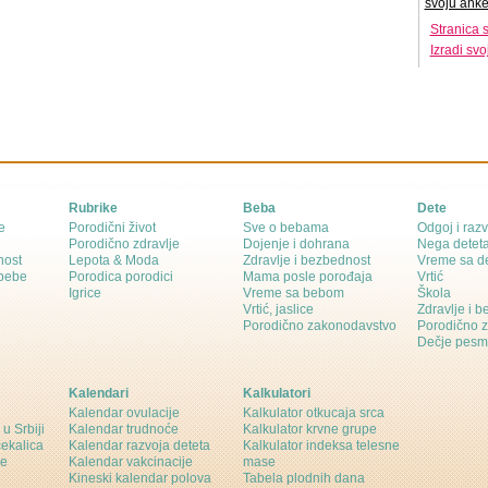
svoju anke
Stranica 
Izradi sv
Rubrike
Beba
Dete
e
Porodični život
Sve o bebama
Odgoj i razv
Porodično zdravlje
Dojenje i dohrana
Nega detet
nost
Lepota & Moda
Zdravlje i bezbednost
Vreme sa d
 bebe
Porodica porodici
Mama posle porođaja
Vrtić
Igrice
Vreme sa bebom
Škola
Vrtić, jaslice
Zdravlje i 
Porodično zakonodavstvo
Porodično 
Dečje pesm
Kalendari
Kalkulatori
Kalendar ovulacije
Kalkulator otkucaja srca
 u Srbiji
Kalendar trudnoće
Kalkulator krvne grupe
čekalica
Kalendar razvoja deteta
Kalkulator indeksa telesne
ne
Kalendar vakcinacije
mase
Kineski kalendar polova
Tabela plodnih dana