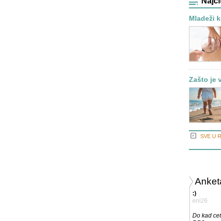
Najči
Mladeži k
Zašto je 
SVE U 
Anket
:)
eni26
Do kad cet