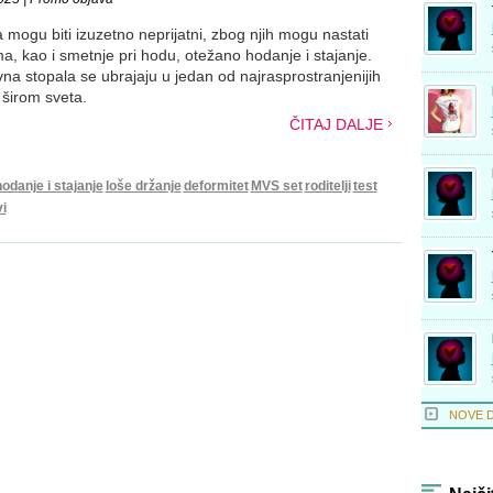
 mogu biti izuzetno neprijatni, zbog njih mogu nastati
a, kao i smetnje pri hodu, otežano hodanje i stajanje.
na stopala se ubrajaju u jedan od najrasprostranjenijih
širom sveta.
ČITAJ DALJE
odanje i stajanje
loše držanje
deformitet
MVS set
roditelji
test
i
NOVE 