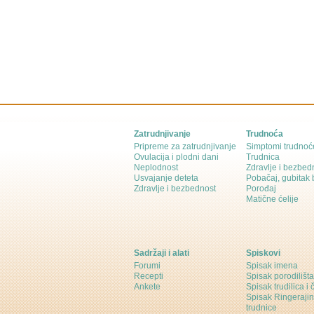
Zatrudnjivanje
Trudnoća
Pripreme za zatrudnjivanje
Simptomi trudnoć
Ovulacija i plodni dani
Trudnica
Neplodnost
Zdravlje i bezbed
Usvajanje deteta
Pobačaj, gubitak
Zdravlje i bezbednost
Porođaj
Matične ćelije
Sadržaji i alati
Spiskovi
Forumi
Spisak imena
Recepti
Spisak porodilišta
Ankete
Spisak trudilica i 
Spisak Ringeraji
trudnice