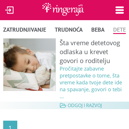
ZATRUDNJIVANJE
TRUDNOĆA
BEBA
DETE
Šta vreme detetovog
odlaska u krevet
govori o roditelju
Pročitajte zabavne
pretpostavke o tome, šta
vreme kada tvoje dete ide
na spavanje, govori o tebi
...
ODGOJ I RAZVOJ
1