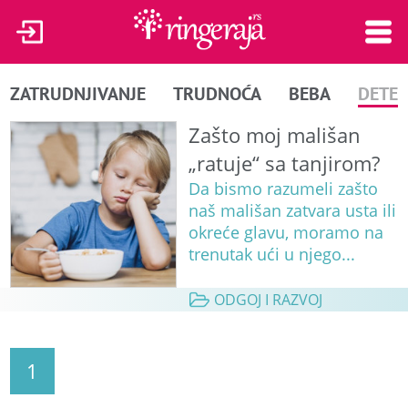
ZATRUDNJIVANJE
TRUDNOĆA
BEBA
DETE
Zašto moj mališan
„ratuje“ sa tanjirom?
Da bismo razumeli zašto
naš mališan zatvara usta ili
okreće glavu, moramo na
trenutak ući u njego...
ODGOJ I RAZVOJ
1