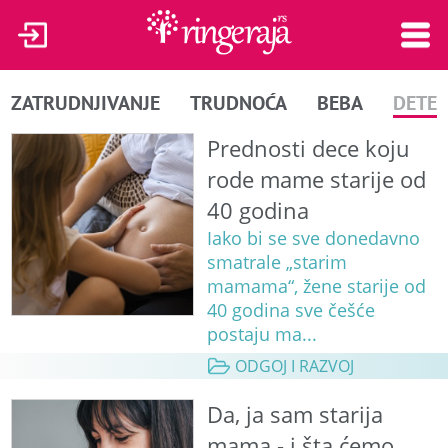
ZATRUDNJIVANJE
TRUDNOĆA
BEBA
DETE
Prednosti dece koju
rode mame starije od
40 godina
Iako bi se sve donedavno
smatrale „starim
mamama“, žene starije od
40 godina sve češće
postaju ma...
ODGOJ I RAZVOJ
Da, ja sam starija
mama - i šta ćemo