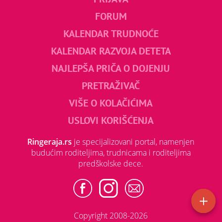
FORUM
KALENDAR TRUDNOĆE
KALENDAR RAZVOJA DETETA
NAJLEPŠA PRIČA O DOJENJU
PRETRAŽIVAČ
VIŠE O KOLAČIĆIMA
USLOVI KORIŠĆENJA
Ringeraja.rs
je specijalizovani portal, namenjen
budućim roditeljima, trudnicama i roditeljima
predškolske dece.
Copyright 2008-2026