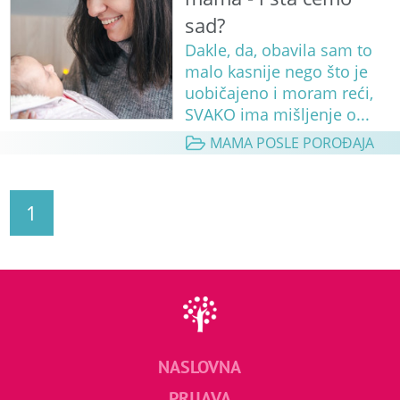
sad?
Dakle, da, obavila sam to
malo kasnije nego što je
uobičajeno i moram reći,
SVAKO ima mišljenje o...
MAMA POSLE POROĐAJA
1
NASLOVNA
PRIJAVA