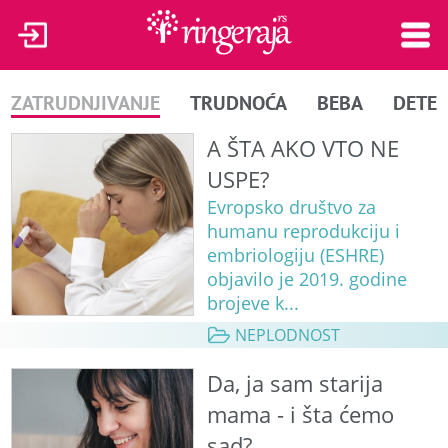
ZATRUDNJIVANJE
TRUDNOĆA
BEBA
DETE
A ŠTA AKO VTO NE
USPE?
Evropsko društvo za
humanu reprodukciju i
embriologiju (ESHRE)
objavilo je 2019. godine
brojeve k...
NEPLODNOST
Da, ja sam starija
mama - i šta ćemo
sad?