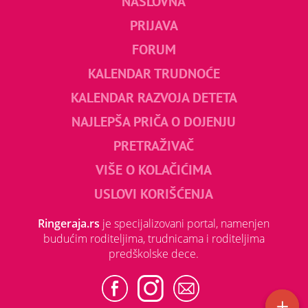
NASLOVNA
PRIJAVA
FORUM
KALENDAR TRUDNOĆE
KALENDAR RAZVOJA DETETA
NAJLEPŠA PRIČA O DOJENJU
PRETRAŽIVAČ
VIŠE O KOLAČIĆIMA
USLOVI KORIŠĆENJA
Ringeraja.rs
je specijalizovani portal, namenjen
budućim roditeljima, trudnicama i roditeljima
predškolske dece.