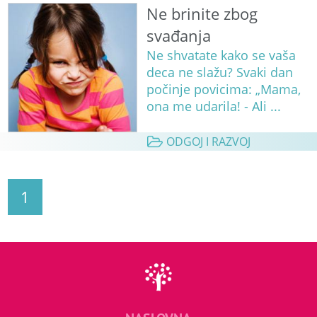
Ne brinite zbog
svađanja
Ne shvatate kako se vaša
deca ne slažu? Svaki dan
počinje povicima: „Mama,
ona me udarila! - Ali ...
ODGOJ I RAZVOJ
1