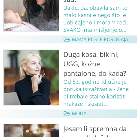
Dakle, da, obavila sam to
malo kasnije nego što je
uobičajeno i moram reći,
SVAKO ima mišljenje o...
MAMA POSLE POROĐAJA
Duga kosa, bikini,
UGG, kožne
pantalone, do kada?
Od 53. godine, ključna je
poruka istraživanja - žene
bi trebale stalno koristiti
makaze i skratit...
MODA
Jesam li spremna da