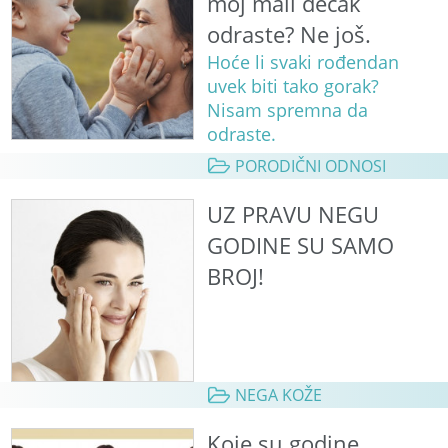
moj mali dečak
odraste? Ne još.
Hoće li svaki rođendan
uvek biti tako gorak?
Nisam spremna da
odraste.
PORODIČNI ODNOSI
UZ PRAVU NEGU
GODINE SU SAMO
BROJ!
NEGA KOŽE
Koje su godine