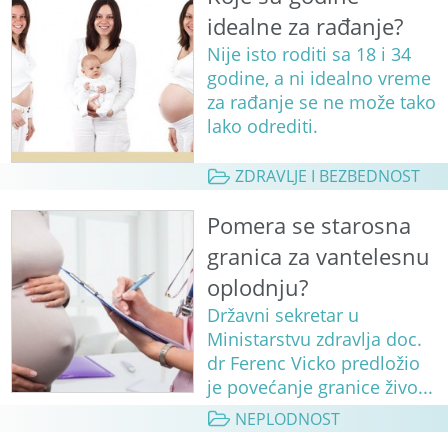
idealne za rađanje?
Nije isto roditi sa 18 i 34
godine, a ni idealno vreme
za rađanje se ne može tako
lako odrediti.
ZDRAVLJE I BEZBEDNOST
Pomera se starosna
granica za vantelesnu
oplodnju?
Državni sekretar u
Ministarstvu zdravlja doc.
dr Ferenc Vicko predložio
je povećanje granice živo...
NEPLODNOST