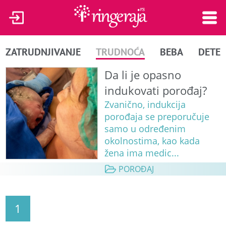
ZATRUDNJIVANJE
TRUDNOĆA
BEBA
DETE
Da li je opasno
indukovati porođaj?
Zvanično, indukcija
porođaja se preporučuje
samo u određenim
okolnostima, kao kada
žena ima medic...
POROĐAJ
1