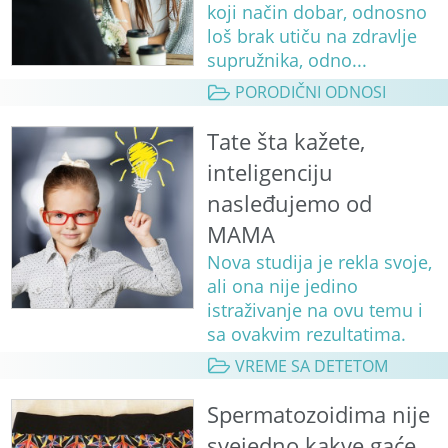
koji način dobar, odnosno
loš brak utiču na zdravlje
supružnika, odno...
PORODIČNI ODNOSI
Tate šta kažete,
inteligenciju
nasleđujemo od
MAMA
Nova studija je rekla svoje,
ali ona nije jedino
istraživanje na ovu temu i
sa ovakvim rezultatima.
VREME SA DETETOM
Spermatozoidima nije
svejedno kakve gaće