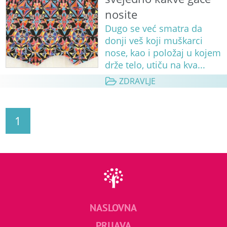
nosite
Dugo se već smatra da
donji veš koji muškarci
nose, kao i položaj u kojem
drže telo, utiču na kva...
ZDRAVLJE
1
NASLOVNA
PRIJAVA