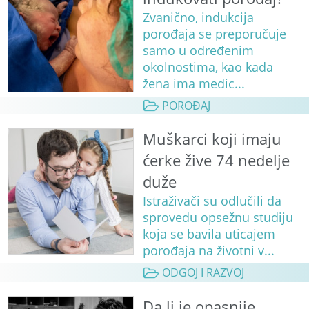
Zvanično, indukcija
porođaja se preporučuje
samo u određenim
okolnostima, kao kada
žena ima medic...
POROĐAJ
Muškarci koji imaju
ćerke žive 74 nedelje
duže
Istraživači su odlučili da
sprovedu opsežnu studiju
koja se bavila uticajem
porođaja na životni v...
ODGOJ I RAZVOJ
Da li je opasnije