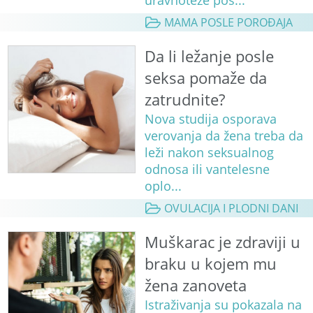
MAMA POSLE POROĐAJA
Da li ležanje posle
seksa pomaže da
zatrudnite?
Nova studija osporava
verovanja da žena treba da
leži nakon seksualnog
odnosa ili vantelesne
oplo...
OVULACIJA I PLODNI DANI
Muškarac je zdraviji u
braku u kojem mu
žena zanoveta
Istraživanja su pokazala na