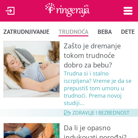
ZATRUDNJIVANJE
TRUDNOĆA
BEBA
DETE
Zašto je dremanje
tokom trudnoće
dobro za bebu?
Trudna si i stalno
iscrpljena? Vreme je da se
prepustiš tom umoru u
trudnoći. Prema novoj
studiji...
ZDRAVLJE I BEZBEDNOST
Da li je opasno
indukovati porođaj?