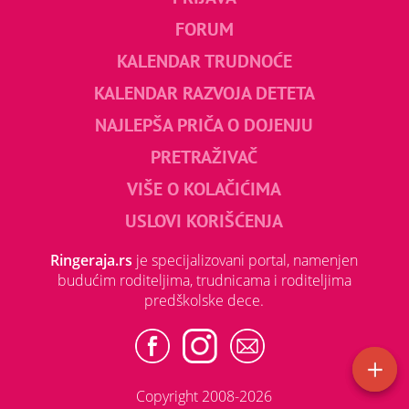
FORUM
KALENDAR TRUDNOĆE
KALENDAR RAZVOJA DETETA
NAJLEPŠA PRIČA O DOJENJU
PRETRAŽIVAČ
VIŠE O KOLAČIĆIMA
USLOVI KORIŠĆENJA
Ringeraja.rs
je specijalizovani portal, namenjen
budućim roditeljima, trudnicama i roditeljima
predškolske dece.
Copyright 2008-2026