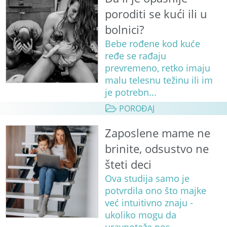
poroditi se kući ili u
bolnici?
Bebe rođene kod kuće
ređe se rađaju
prevremeno, retko imaju
malu telesnu težinu ili im
je potrebn...
POROĐAJ
Zaposlene mame ne
brinite, odsustvo ne
šteti deci
Ova studija samo je
potvrdila ono što majke
već intuitivno znaju -
ukoliko mogu da
uravnoteže pos...