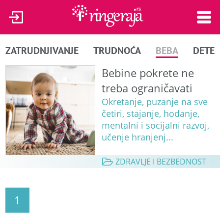
ZATRUDNJIVANJE
TRUDNOĆA
BEBA
DETE
Bebine pokrete ne
treba ograničavati
Okretanje, puzanje na sve
četiri, stajanje, hodanje,
mentalni i socijalni razvoj,
učenje hranjenj...
ZDRAVLJE I BEZBEDNOST
1