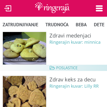
ZATRUDNJIVANJE
TRUDNOĆA
BEBA
DETE
Zdravi medenjaci
Ringerajin kuvar: minnica
POSLASTICE
Zdrav keks za decu
Ringerajin kuvar: Lilly RR