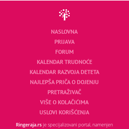
NASLOVNA
PRIJAVA
FORUM
KALENDAR TRUDNOĆE
KALENDAR RAZVOJA DETETA
NAJLEPŠA PRIČA O DOJENJU
PRETRAŽIVAČ
VIŠE O KOLAČIĆIMA
USLOVI KORIŠĆENJA
Ringeraja.rs
je specijalizovani portal, namenjen