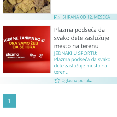
ISHRANA OD 12. MESECA
Plazma podseća da
svako dete zaslužuje
mesto na terenu
JEDNAKI U SPORTU:
Plazma podseća da svako
dete zaslužuje mesto na
terenu
Oglasna poruka
1