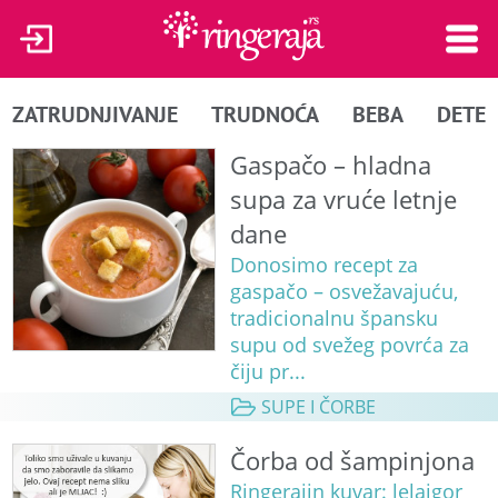
ZATRUDNJIVANJE
TRUDNOĆA
BEBA
DETE
Gaspačo – hladna
supa za vruće letnje
dane
Donosimo recept za
gaspačo – osvežavajuću,
tradicionalnu špansku
supu od svežeg povrća za
čiju pr...
SUPE I ČORBE
Čorba od šampinjona
Ringerajin kuvar: lelaigor