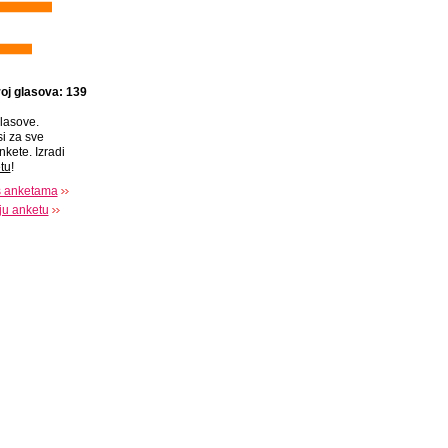
oj glasova: 139
lasove.
si za sve
nkete. Izradi
tu
!
s anketama
oju anketu