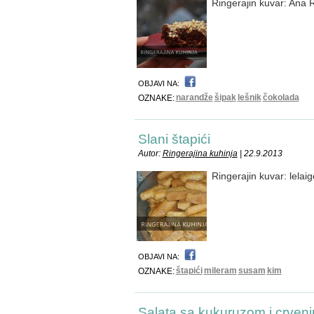
Ringerajin kuvar: Ana 
OBJAVI NA:
narandže
šipak
lešnik
čokolada
OZNAKE:
Slani štapići
Autor:
Ringerajina kuhinja
| 22.9.2013
Ringerajin kuvar: lelaig
OBJAVI NA:
štapići
mileram
susam
kim
OZNAKE:
Salata sa kukuruzom i crven