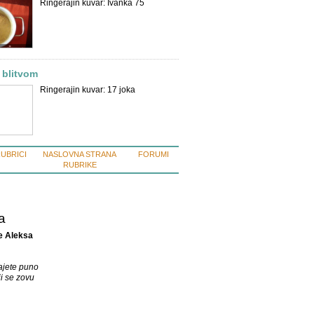
Ringerajin kuvar: Ivanka 75
 blitvom
Ringerajin kuvar: 17 joka
RUBRICI
NASLOVNA STRANA
FORUMI
RUBRIKE
a
e Aleksa
ajete puno
i se zovu