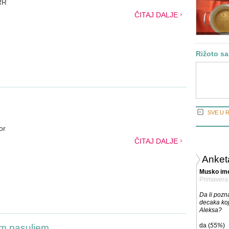
RR
ČITAJ DALJE
Rižoto sa
SVE U 
or
ČITAJ DALJE
Anket
Musko im
Primavera
Da li pozn
decaka koj
Aleksa?
da (
55%
)
im pasuljem