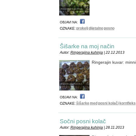
OBJAVI NA:
prokelj
dijetalno
posno
OZNAKE:
Šišarke na moj način
Autor:
Ringerajina kuhinja
| 22.12.2013
Ringerajin kuvar: minn
OBJAVI NA:
šišarke
med
posni kolači
kornfleks
OZNAKE:
Sočni posni kolač
Autor:
Ringerajina kuhinja
| 28.11.2013