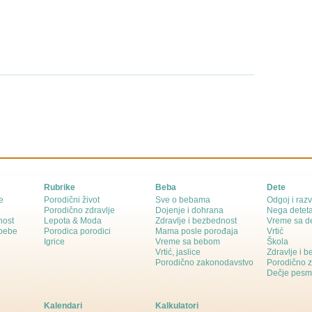
Rubrike
Beba
Dete
e
Porodični život
Sve o bebama
Odgoj i razv
Porodično zdravlje
Dojenje i dohrana
Nega detet
nost
Lepota & Moda
Zdravlje i bezbednost
Vreme sa d
 bebe
Porodica porodici
Mama posle porođaja
Vrtić
Igrice
Vreme sa bebom
Škola
Vrtić, jaslice
Zdravlje i 
Porodično zakonodavstvo
Porodično 
Dečje pesm
Kalendari
Kalkulatori