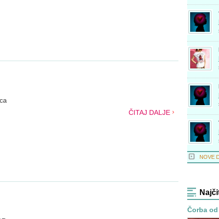
ica
ČITAJ DALJE
NOVE 
Najči
Čorba od