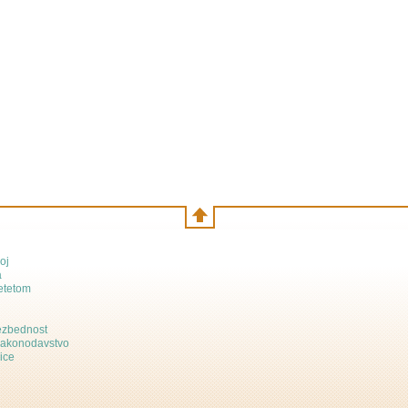
oj
a
etetom
bezbednost
zakonodavstvo
ice