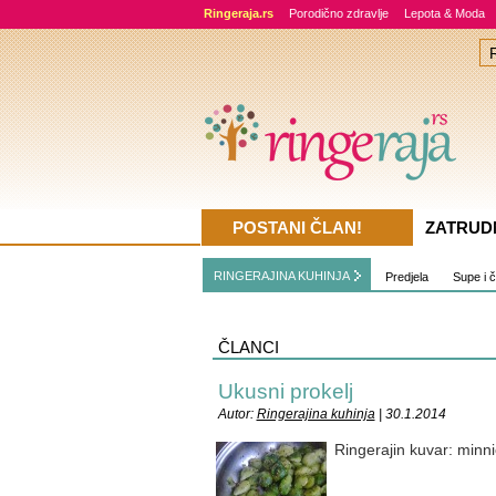
Ringeraja.rs
Porodično zdravlje
Lepota & Moda
POSTANI ČLAN!
ZATRUD
RINGERAJINA KUHINJA
Predjela
Supe i 
ČLANCI
Ukusni prokelj
Autor:
Ringerajina kuhinja
| 30.1.2014
Ringerajin kuvar: minn