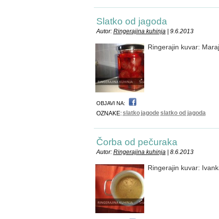
Slatko od jagoda
Autor:
Ringerajina kuhinja
| 9.6.2013
Ringerajin kuvar: Mara
OBJAVI NA:
slatko
jagode
slatko od jagoda
OZNAKE:
Čorba od pečuraka
Autor:
Ringerajina kuhinja
| 8.6.2013
Ringerajin kuvar: Ivan