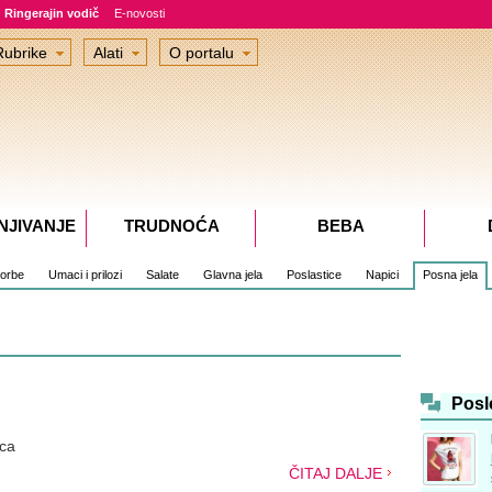
Ringerajin vodič
E-novosti
Rubrike
Alati
O portalu
NJIVANJE
TRUDNOĆA
BEBA
čorbe
Umaci i prilozi
Salate
Glavna jela
Poslastice
Napici
Posna jela
Posl
ica
ČITAJ DALJE