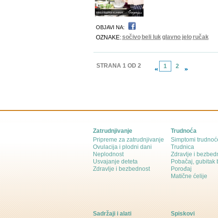
OBJAVI NA:
sočivo
beli luk
glavno jelo
ručak
OZNAKE:
STRANA 1 OD 2
1
2
Zatrudnjivanje
Trudnoća
Pripreme za zatrudnjivanje
Simptomi trudnoć
Ovulacija i plodni dani
Trudnica
Neplodnost
Zdravlje i bezbed
Usvajanje deteta
Pobačaj, gubitak
Zdravlje i bezbednost
Porođaj
Matične ćelije
Sadržaji i alati
Spiskovi