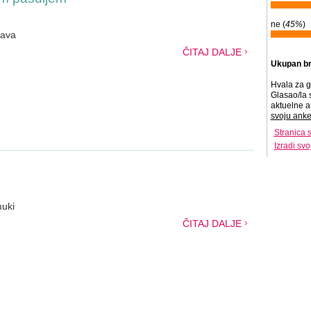
ne (
45%
)
sava
ČITAJ DALJE
Ukupan br
Hvala za g
Glasao/la 
aktuelne a
svoju anke
Stranica 
Izradi sv
muki
ČITAJ DALJE