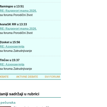
flamingos u 13:51
RE: Razgovori mama 2026.
sa foruma
Porodični život
IvanaSK RR u 13:33
RE: Razgovori mama 2026.
sa foruma
Porodični život
Dzeket u 15:56
RE: Azoospermija
sa foruma
Zatrudnjivanje
Tinčee u 15:37
RE: Azoospermija
sa foruma
Zatrudnjivanje
DEBATE
AKTIVNE DEBATE
SVI FORUMI
taniji sadržaji u rubrici
 pečuraka