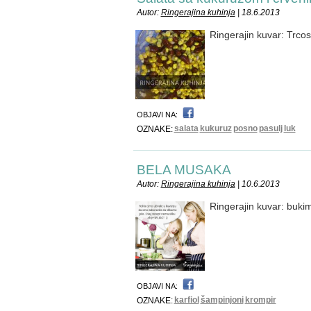
Autor:
Ringerajina kuhinja
| 18.6.2013
Ringerajin kuvar: Trco
OBJAVI NA:
salata
kukuruz
posno
pasulj
luk
OZNAKE:
BELA MUSAKA
Autor:
Ringerajina kuhinja
| 10.6.2013
Ringerajin kuvar: buki
OBJAVI NA:
karfiol
šampinjoni
krompir
OZNAKE: