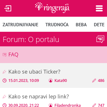
ZATRUDNJIVANJE
TRUDNOĆA
BEBA
DETE
Forum: O portalu
FAQ
Kako se ubaci Ticker?
15.01.2023, 10:09
Kata90
486
Kako se napravi lep link?
30.09.2020, 21:22
Filadendronka
747