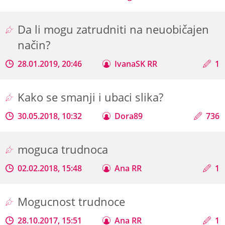
Da li mogu zatrudniti na neuobičajen
način?
28.01.2019, 20:46
IvanaSK RR
1
Kako se smanji i ubaci slika?
30.05.2018, 10:32
Dora89
736
moguca trudnoca
02.02.2018, 15:48
Ana RR
1
Mogucnost trudnoce
28.10.2017, 15:51
Ana RR
1