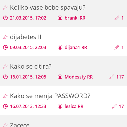
Koliko vase bebe spavaju?
21.03.2015, 17:02
branki RR
1
dijabetes II
09.03.2015, 22:03
dijana1 RR
1
Kako se citira?
16.01.2015, 12:05
Modessty RR
117
Kako se menja PASSWORD?
16.07.2013, 12:33
lesica RR
17
Zacece