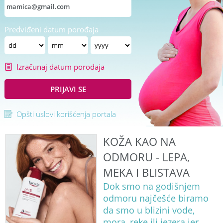
Predviđeni datum porođaja
Izračunaj datum porođaja
PRIJAVI SE
Opšti uslovi korišćenja portala
KOŽA KAO NA
ODMORU - LEPA,
MEKA I BLISTAVA
Dok smo na godišnjem
odmoru najčešće biramo
da smo u blizini vode,
mora, reke ili jezera jer