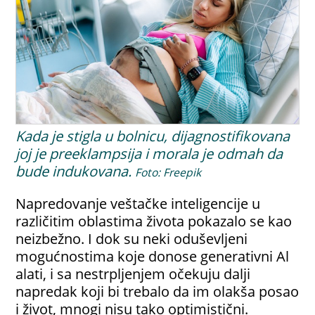
Kada je stigla u bolnicu, dijagnostifikovana
joj je preeklampsija i morala je odmah da
bude indukovana.
Foto: Freepik
Napredovanje veštačke inteligencije u
različitim oblastima života pokazalo se kao
neizbežno. I dok su neki oduševljeni
mogućnostima koje donose generativni Al
alati, i sa nestrpljenjem očekuju dalji
napredak koji bi trebalo da im olakša posao
i život, mnogi nisu tako optimistični.