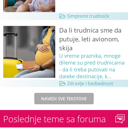
Simptomi trudnoće
Da li trudnica sme da
putuje, leti avionom,
skija
U vreme praznika, mnoge
dileme su pred trudnicama
- da li treba putovati na
daleke destinacije, k...
Zdravlje i bezbednost
NAVEDI SVE TEKSTOVE
Poslednje teme sa foruma