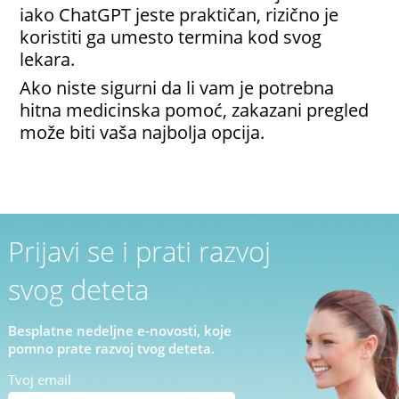
iako ChatGPT jeste praktičan, rizično je
koristiti ga umesto termina kod svog
lekara.
Ako niste sigurni da li vam je potrebna
hitna medicinska pomoć, zakazani pregled
može biti vaša najbolja opcija.
Prijavi se i prati razvoj
svog deteta
Besplatne nedeljne e-novosti, koje
pomno prate razvoj tvog deteta.
Tvoj email