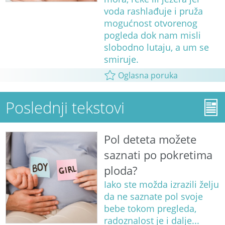
voda rashlađuje i pruža
mogućnost otvorenog
pogleda dok nam misli
slobodno lutaju, a um se
smiruje.
Oglasna poruka
Poslednji tekstovi
Pol deteta možete
saznati po pokretima
ploda?
Iako ste možda izrazili želju
da ne saznate pol svoje
bebe tokom pregleda,
radoznalost je i dalje...