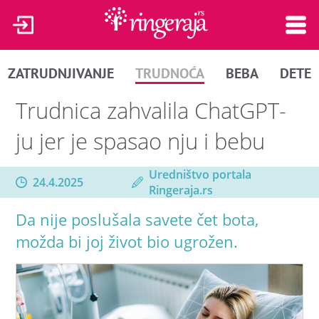
ZATRUDNJIVANJE
TRUDNOĆA
BEBA
DETE
Trudnica zahvalila ChatGPT-
ju jer je spasao nju i bebu
Uredništvo portala
24.4.2025
Ringeraja.rs
Da nije poslušala savete čet bota,
možda bi joj život bio ugrožen.