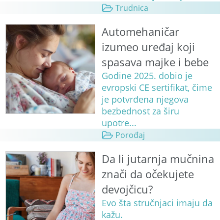
Trudnica
Automehaničar
izumeo uređaj koji
spasava majke i bebe
Godine 2025. dobio je
evropski CE sertifikat, čime
je potvrđena njegova
bezbednost za širu
upotre...
Porođaj
Da li jutarnja mučnina
znači da očekujete
devojčicu?
Evo šta stručnjaci imaju da
kažu.