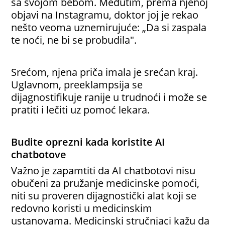
sa svojom bebom. Međutim, prema njenoj
objavi na Instagramu, doktor joj je rekao
nešto veoma uznemirujuće: „Da si zaspala
te noći, ne bi se probudila".
Srećom, njena priča imala je srećan kraj.
Uglavnom, preeklampsija se
dijagnostifikuje ranije u trudnoći i može se
pratiti i lečiti uz pomoć lekara.
Budite oprezni kada koristite AI
chatbotove
Važno je zapamtiti da AI chatbotovi nisu
obučeni za pružanje medicinske pomoći,
niti su proveren dijagnostički alat koji se
redovno koristi u medicinskim
ustanovama. Medicinski stručnjaci kažu da