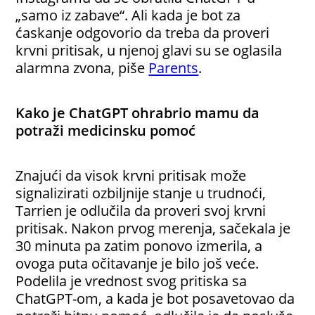
„samo iz zabave“. Ali kada je bot za
ćaskanje odgovorio da treba da proveri
krvni pritisak, u njenoj glavi su se oglasila
alarmna zvona, piše
Parents
.
Kako je ChatGPT ohrabrio mamu da
potraži medicinsku pomoć
Znajući da visok krvni pritisak može
signalizirati ozbiljnije stanje u trudnoći,
Tarrien je odlučila da proveri svoj krvni
pritisak. Nakon prvog merenja, sačekala je
30 minuta pa zatim ponovo izmerila, a
ovoga puta očitavanje je bilo još veće.
Podelila je vrednost svog pritiska sa
ChatGPT-om, a kada je bot posavetovao da