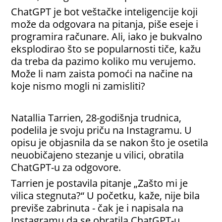
ChatGPT je bot veštačke inteligencije koji
može da odgovara na pitanja, piše eseje i
programira računare. Ali, iako je bukvalno
eksplodirao što se popularnosti tiče, kažu
da treba da pazimo koliko mu verujemo.
Može li nam zaista pomoći na načine na
koje nismo mogli ni zamisliti?
Natallia Tarrien, 28-godišnja trudnica,
podelila je svoju priču na Instagramu. U
opisu je objasnila da se nakon što je osetila
neuobičajeno stezanje u vilici, obratila
ChatGPT-u za odgovore.
Tarrien je postavila pitanje „Zašto mi je
vilica stegnuta?“ U početku, kaže, nije bila
previše zabrinuta - čak je i napisala na
Instagramu da se obratila ChatGPT-u