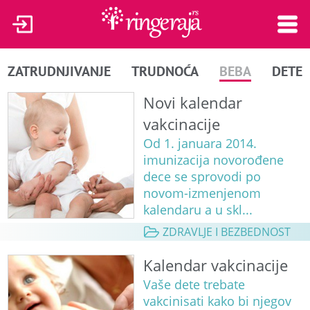
ZATRUDNJIVANJE
TRUDNOĆA
BEBA
DETE
Novi kalendar
vakcinacije
Od 1. januara 2014.
imunizacija novorođene
dece se sprovodi po
novom-izmenjenom
kalendaru a u skl...
ZDRAVLJE I BEZBEDNOST
Kalendar vakcinacije
Vaše dete trebate
vakcinisati kako bi njegov