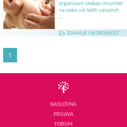
organizam stekao imunitet
na neke od težih zaraznih
...
ZDRAVLJE I BEZBEDNOST
1
NASLOVNA
PRIJAVA
FORUM