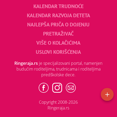
KALENDAR TRUDNOĆE
KALENDAR RAZVOJA DETETA
NAJLEPŠA PRIČA O DOJENJU
PRETRAŽIVAČ
VIŠE O KOLAČIĆIMA
USLOVI KORIŠĆENJA
Ringeraja.rs
je specijalizovani portal, namenjen
budućim roditeljima, trudnicama i roditeljima
predškolske dece.
Copyright 2008-2026
Ringeraja.rs