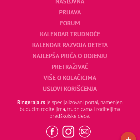
NASLOVNA
PRIJAVA
FORUM
KALENDAR TRUDNOĆE
KALENDAR RAZVOJA DETETA
NAJLEPŠA PRIČA O DOJENJU
PRETRAŽIVAČ
VIŠE O KOLAČIĆIMA
USLOVI KORIŠĆENJA
Ringeraja.rs
je specijalizovani portal, namenjen
budućim roditeljima, trudnicama i roditeljima
predškolske dece.