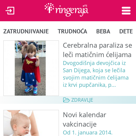
ZATRUDNJIVANJE
TRUDNOĆA
BEBA
DETE
Cerebralna paraliza se
leči matičnim ćelijama
Dvogodišnja devojčica iz
San Dijega, koja se lečila
svojim matičnim ćelijama
iz krvi pupčanika, p...
ZDRAVLJE
Novi kalendar
vakcinacije
Od 1. januara 2014.