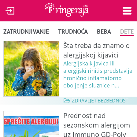
ZATRUDNJIVANJE
TRUDNOĆA
BEBA
DETE
Šta treba da znamo o
alergijskoj kijavici
Alergijska kijavica ili
alergijski rinitis predstavlja
hronično inflamatorno
oboljenje sluznice n...
ZDRAVLJE I BEZBEDNOST
Prednost nad
sezonskom alergijom
uz Immuno GD-Poly