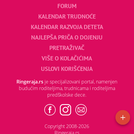
FORUM
KALENDAR TRUDNOĆE
KALENDAR RAZVOJA DETETA
NAJLEPŠA PRIČA O DOJENJU
PRETRAŽIVAČ
VIŠE O KOLAČIĆIMA
USLOVI KORIŠĆENJA
Ringeraja.rs
je specijalizovani portal, namenjen
budućim roditeljima, trudnicama i roditeljima
predškolske dece.
Copyright 2008-2026
Ringeraja.rs