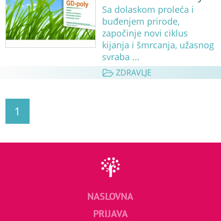
Sa dolaskom proleća i
buđenjem prirode,
započinje novi ciklus
kijanja i šmrcanja, užasnog
svraba ...
ZDRAVLJE
1
NASLOVNA
PRIJAVA