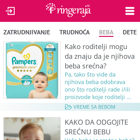
ZATRUDNJIVANJE
TRUDNOĆA
BEBA
DETE
Kako roditelji mogu
da znaju da je njihova
beba srećna?
Pa, tako što vide da
njihova beba odobrava
ono što roditelji rade i/ili
proizvode koje roditelji ...
VREME SA BEBOM
KAKO DA ODGOJITE
SREĆNU BEBU