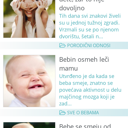
dovoljno
Tih dana svi znakovi živeli
su u jednoj tužnoj zgradi.
Vrzmali su se po njenom
dvorištu, šetali n...
PORODIČNI ODNOSI
Bebin osmeh leči
mamu
Utvrđeno je da kada se
beba smeje, znatno se
povećava aktivnost u delu
majčinog mozga koji je
zad...
SVE O BEBAMA
Bebe se smeju od