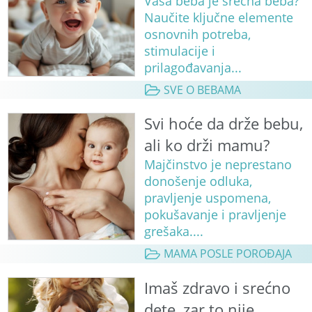
Vaša beba je srećna beba?
Naučite ključne elemente
osnovnih potreba,
stimulacije i
prilagođavanja...
SVE O BEBAMA
Svi hoće da drže bebu,
ali ko drži mamu?
Majčinstvo je neprestano
donošenje odluka,
pravljenje uspomena,
pokušavanje i pravljenje
grešaka....
MAMA POSLE POROĐAJA
Imaš zdravo i srećno
dete, zar to nije