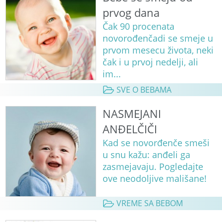
prvog dana
Čak 90 procenata
novorođenčadi se smeje u
prvom mesecu života, neki
čak i u prvoj nedelji, ali
im...
SVE O BEBAMA
NASMEJANI
ANĐELČIČI
Kad se novorđenče smeši
u snu kažu: anđeli ga
zasmejavaju. Pogledajte
ove neodoljive mališane!
VREME SA BEBOM