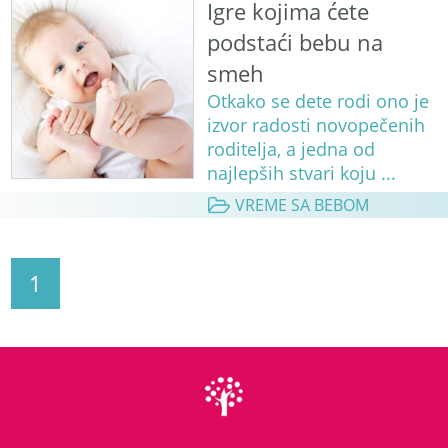
Igre kojima ćete
podstaći bebu na
smeh
Otkako se dete rodi ono je
izvor radosti novopečenih
roditelja, a jedna od
najlepših stvari koju ...
VREME SA BEBOM
1