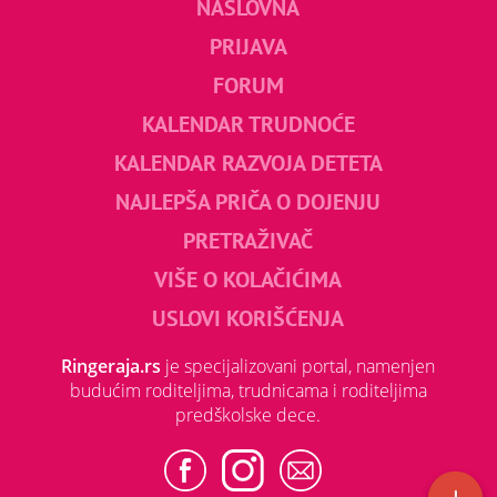
NASLOVNA
PRIJAVA
FORUM
KALENDAR TRUDNOĆE
KALENDAR RAZVOJA DETETA
NAJLEPŠA PRIČA O DOJENJU
PRETRAŽIVAČ
VIŠE O KOLAČIĆIMA
USLOVI KORIŠĆENJA
Ringeraja.rs
je specijalizovani portal, namenjen
budućim roditeljima, trudnicama i roditeljima
predškolske dece.