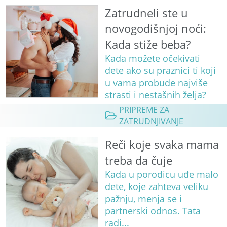
Zatrudneli ste u
novogodišnjoj noći:
Kada stiže beba?
Kada možete očekivati
dete ako su praznici ti koji
u vama probude najviše
strasti i nestašnih želja?
PRIPREME ZA
ZATRUDNJIVANJE
Reči koje svaka mama
treba da čuje
Kada u porodicu uđe malo
dete, koje zahteva veliku
pažnju, menja se i
partnerski odnos. Tata
radi...