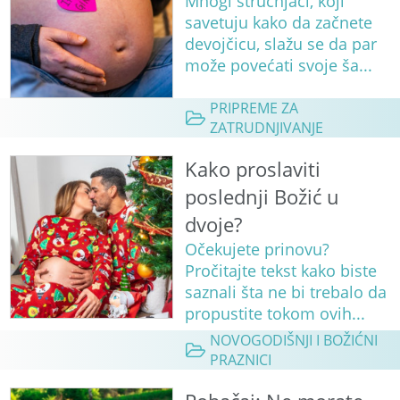
Mnogi stručnjaci, koji
savetuju kako da začnete
devojčicu, slažu se da par
može povećati svoje ša...
PRIPREME ZA
ZATRUDNJIVANJE
Kako proslaviti
poslednji Božić u
dvoje?
Očekujete prinovu?
Pročitajte tekst kako biste
saznali šta ne bi trebalo da
propustite tokom ovih...
NOVOGODIŠNJI I BOŽIĆNI
PRAZNICI