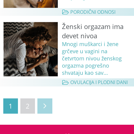
PORODIČNI ODNOSI
Ženski orgazam ima
devet nivoa
Mnogi muškarci i žene
grčeve u vagini na
četvrtom nivou ženskog
orgazma pogrešno
shvataju kao sav...
OVULACIJA I PLODNI DANI
1
2