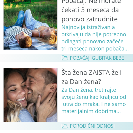
Pobačaj: Ne morate
čekati 3 meseca da
ponovo zatrudnite
Najnovija istraživanja
otkrivaju da nije potrebno
odlagati ponovno začeće
tri meseca nakon pobača...
POBAČAJ, GUBITAK BEBE
Šta žena ZAISTA želi
za Dan žena?
Za Dan žena, tretirajte
svoju ženu kao kraljicu od
jutra do mraka. I ne samo
materijalnim dobrima...
PORODIČNI ODNOSI