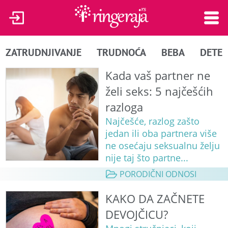
ZATRUDNJIVANJE
TRUDNOĆA
BEBA
DETE
Kada vaš partner ne
želi seks: 5 najčešćih
razloga
Najčešće, razlog zašto
jedan ili oba partnera više
ne osećaju seksualnu želju
nije taj što partne...
PORODIČNI ODNOSI
KAKO DA ZAČNETE
DEVOJČICU?