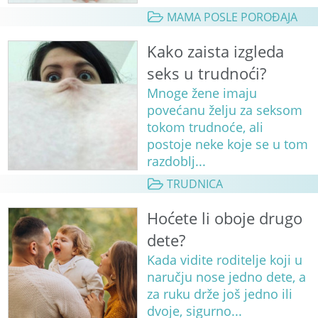
MAMA POSLE POROĐAJA
Kako zaista izgleda
seks u trudnoći?
Mnoge žene imaju
povećanu želju za seksom
tokom trudnoće, ali
postoje neke koje se u tom
razdoblj...
TRUDNICA
Hoćete li oboje drugo
dete?
Kada vidite roditelje koji u
naručju nose jedno dete, a
za ruku drže još jedno ili
dvoje, sigurno...