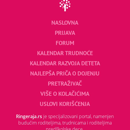
NASLOVNA
PRIJAVA
FORUM
KALENDAR TRUDNOĆE
KALENDAR RAZVOJA DETETA
NAJLEPŠA PRIČA O DOJENJU
PRETRAŽIVAČ
VIŠE O KOLAČIĆIMA
USLOVI KORIŠĆENJA
Ringeraja.rs
je specijalizovani portal, namenjen
budućim roditeljima, trudnicama i roditeljima
predškolske dece.