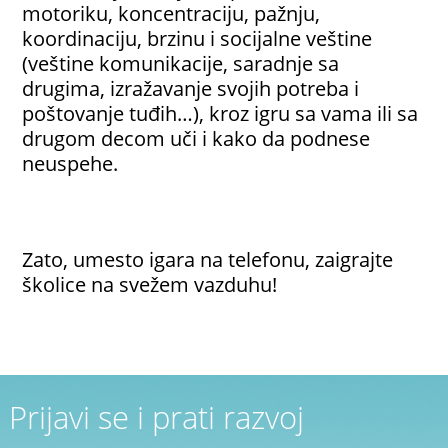
motoriku, koncentraciju, pažnju,
koordinaciju, brzinu i socijalne veštine
(veštine komunikacije, saradnje sa
drugima, izražavanje svojih potreba i
poštovanje tuđih…), kroz igru sa vama ili sa
drugom decom uči i kako da podnese
neuspehe.
Zato, umesto igara na telefonu, zaigrajte
školice na svežem vazduhu!
Prijavi se i prati razvoj