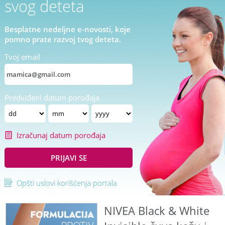
svog deteta
Besplatne nedeljne e-novosti, koje
pomno prate razvoj tvog deteta.
Tvoj email
Predviđeni datum porođaja
Izračunaj datum porođaja
PRIJAVI SE
Opšti uslovi korišćenja portala
NIVEA Black & White