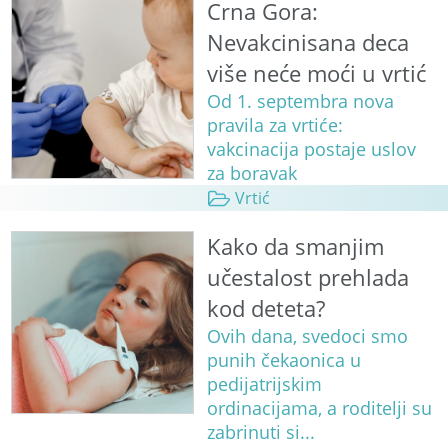
Crna Gora:
Nevakcinisana deca
više neće moći u vrtić
Od 1. septembra nova
pravila za vrtiće:
vakcinacija postaje uslov
za boravak
Vrtić
Kako da smanjim
učestalost prehlada
kod deteta?
Ovih dana, svedoci smo
punih čekaonica u
pedijatrijskim
ordinacijama, a roditelji su
zabrinuti si...