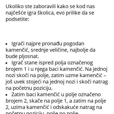
Ukoliko ste zaboravili kako se kod nas
najčešće igra školica, evo prilike da se
podsetite:
Igrači najpre pronađu pogodan
kamenčić, srednje veličine, najbolje da
bude pljosnat.
Igrač stane ispred polja označenog
brojem 1 i u njega baci kamenčić. Na jednoj
nozi skoči na polje, zatim uzme kamenčić –
još uvek stojeći na jednoj nozi i skoči natrag
na početnu poziciju.
Zatim baci kamenčić u polje označeno
brojem 2, skače na polje 1, a zatim na polje
2, uzima kamenčić i odskakuće natrag na
početnu poziciju, polje po polje.