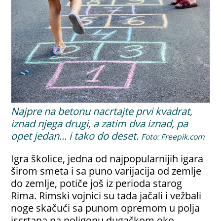
Najpre na betonu nacrtajte prvi kvadrat,
iznad njega drugi, a zatim dva iznad, pa
opet jedan... i tako do deset.
Foto: Freepik.com
Igra školice, jedna od najpopularnijih igara
širom smeta i sa puno varijacija od zemlje
do zemlje, potiče još iz perioda starog
Rima. Rimski vojnici su tada jačali i vežbali
noge skačući sa punom opremom u polja
iscrtana na poligonu dugačkom oko