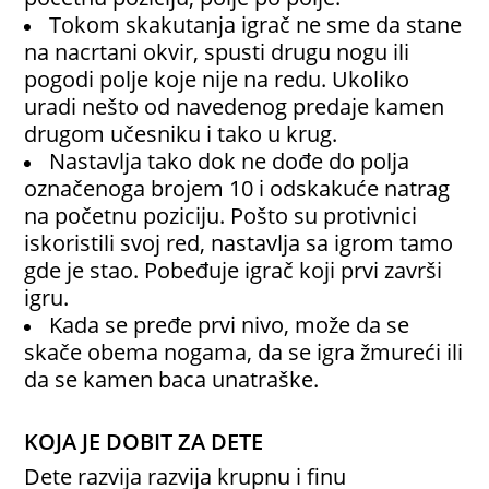
Tokom skakutanja igrač ne sme da stane
na nacrtani okvir, spusti drugu nogu ili
pogodi polje koje nije na redu. Ukoliko
uradi nešto od navedenog predaje kamen
drugom učesniku i tako u krug.
Nastavlja tako dok ne dođe do polja
označenoga brojem 10 i odskakuće natrag
na početnu poziciju. Pošto su protivnici
iskoristili svoj red, nastavlja sa igrom tamo
gde je stao. Pobeđuje igrač koji prvi završi
igru.
Kada se pređe prvi nivo, može da se
skače obema nogama, da se igra žmureći ili
da se kamen baca unatraške.
KOJA JE DOBIT ZA DETE
Dete razvija razvija krupnu i finu