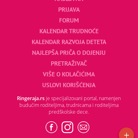
PRIJAVA
FORUM
KALENDAR TRUDNOĆE
KALENDAR RAZVOJA DETETA
NAJLEPŠA PRIČA O DOJENJU
PRETRAŽIVAČ
VIŠE O KOLAČIĆIMA
USLOVI KORIŠĆENJA
Ringeraja.rs
je specijalizovani portal, namenjen
budućim roditeljima, trudnicama i roditeljima
predškolske dece.