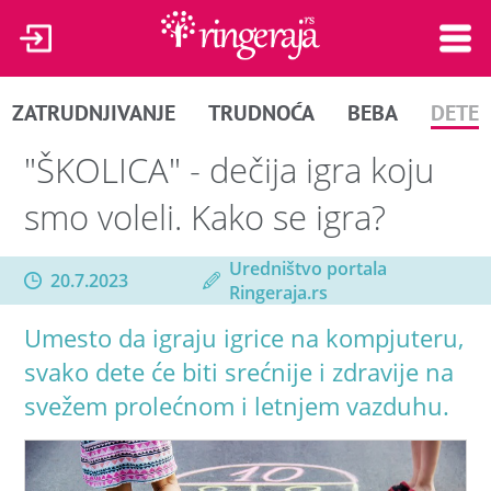
ZATRUDNJIVANJE
TRUDNOĆA
BEBA
DETE
"ŠKOLICA" - dečija igra koju
smo voleli. Kako se igra?
Uredništvo portala
20.7.2023
Ringeraja.rs
Umesto da igraju igrice na kompjuteru,
svako dete će biti srećnije i zdravije na
svežem prolećnom i letnjem vazduhu.