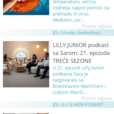
temperaturu, većina
roditelja najpre pomisli na
prehladu ili virus.
Međutim, uzr...
Promo objava
Zdravlje i bezbednost
LILLY JUNIOR podkast
sa Sarom: 21. epizoda
TREĆE SEZONE
U 21. epizodi Lilly Junior
podkasta Sara je
razgovarala sa
Branislavom Maričićem i
Lidijom Mariči...
Promo objava
LILLY JUNIOR PODKAST