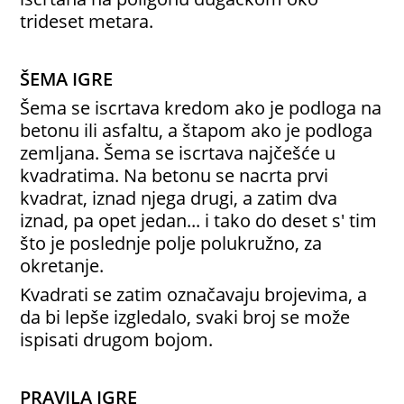
trideset metara.
ŠEMA IGRE
Šema se iscrtava kredom ako je podloga na
betonu ili asfaltu, a štapom ako je podloga
zemljana. Šema se iscrtava najčešće u
kvadratima. Na betonu se nacrta prvi
kvadrat, iznad njega drugi, a zatim dva
iznad, pa opet jedan... i tako do deset s' tim
što je poslednje polje polukružno, za
okretanje.
Kvadrati se zatim označavaju brojevima, a
da bi lepše izgledalo, svaki broj se može
ispisati drugom bojom.
PRAVILA IGRE