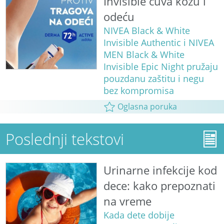
Invisible čuva kožu i
odeću
NIVEA Black & White
Invisible Authentic i NIVEA
MEN Black & White
Invisible Epic Night pružaju
pouzdanu zaštitu i negu
bez kompromisa
Oglasna poruka
Poslednji tekstovi
Urinarne infekcije kod
dece: kako prepoznati
na vreme
Kada dete dobije