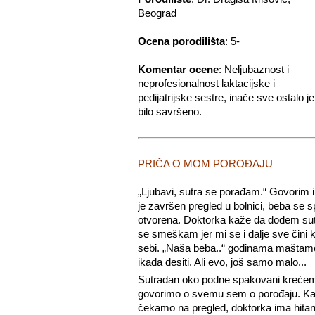
Beograd
Ocena porodilišta
:
5-
Komentar ocene
: Neljubaznost i
neprofesionalnost laktacijske i
pedijatrijske sestre, inače sve ostalo je
bilo savršeno.
PRIČA O MOM POROĐAJU
„Ljubavi, sutra se porađam.“ Govorim
je završen pregled u bolnici, beba se s
otvorena. Doktorka kaže da dođem sutr
se smeškam jer mi se i dalje sve čini 
sebi. „Naša beba..“ godinama maštamo o 
ikada desiti. Ali evo, još samo malo...
Sutradan oko podne spakovani krećemo 
govorimo o svemu sem o porođaju. Ka
čekamo na pregled, doktorka ima hitan 