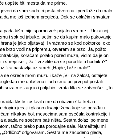
 će uopšte biti mesta da me prime.
ovori da sam sada tri prsta otvorena i predlaže da malo
na da me još jednom pregleda. Dok se oblačim shvatam
 pada kiša, nije sparno već prijatno vreme. U lokalnoj
zmu i sok od jabuke, setim se da kupim malo pakovanje
, hrana je jako bljutava), i vraćamo se kod doktorke, oko
me brzo vodi na pripremu, otvaram se brzo. Ja, pošto
trakcije, koračam polako pored muža, vidim da je on
 smeje se. „Da li vi želite da se porodite u hodniku?“
raz lica nastavlja uz smeh „Hajde, brže malo!“
tra se okreće mom mužu i kaže „Vi, na žalost, ostajete
pogledao me uplašeno i tada smo po prvi put postali
 suza me zagrlio i poljubio i vrata lifta se zatvoriše.. „To
adila klistir i ostavila me da obavim šta treba i
 dopiru jecaji i glasno disanje žena koje se porađaju.
ećam nikakav bol, mesecima sam osećala kontrakcije i
ga a sada ne soećam baš ništa. Sestra dolazi po mene i
etom, tačno preko puta porođajne sale. Nameštaju mi
am, „Odlično“ odgovaram. Sestra me začuđeno gleda,