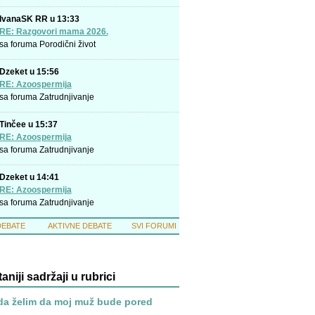
IvanaSK RR u 13:33
RE: Razgovori mama 2026.
sa foruma
Porodični život
Dzeket u 15:56
RE: Azoospermija
sa foruma
Zatrudnjivanje
Tinčee u 15:37
RE: Azoospermija
sa foruma
Zatrudnjivanje
Dzeket u 14:41
RE: Azoospermija
sa foruma
Zatrudnjivanje
DEBATE
AKTIVNE DEBATE
SVI FORUMI
taniji sadržaji u rubrici
da želim da moj muž bude pored