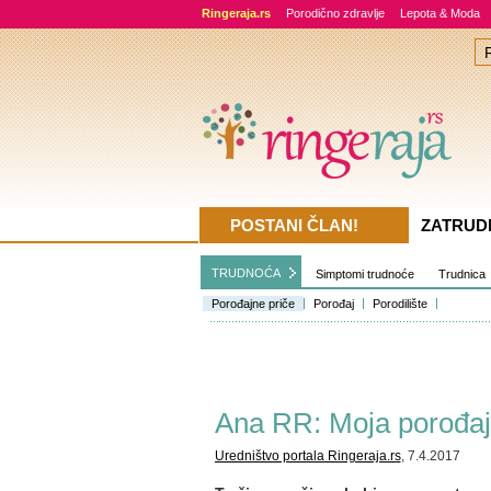
Ringeraja.rs
Porodično zdravlje
Lepota & Moda
POSTANI ČLAN!
ZATRUD
TRUDNOĆA
Simptomi trudnoće
Trudnica
Porođajne priče
Porođaj
Porodilište
Ana RR: Moja porođaj
Uredništvo portala Ringeraja.rs
, 7.4.2017