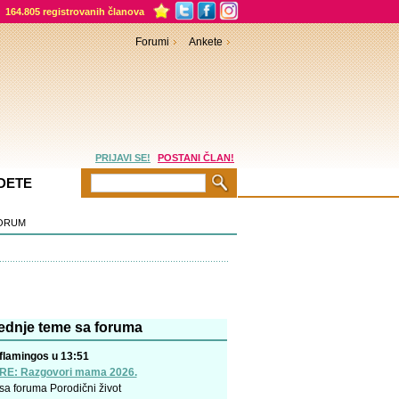
164.805 registrovanih članova
Forumi
Ankete
PRIJAVI SE!
POSTANI ČLAN!
DETE
ORUM
ednje teme sa foruma
flamingos u 13:51
RE: Razgovori mama 2026.
sa foruma
Porodični život