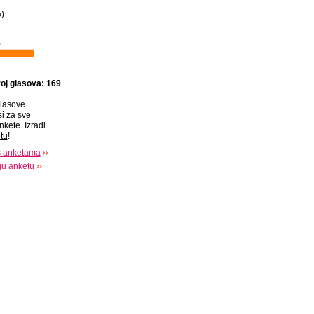
%
)
)
oj glasova: 169
lasove.
si za sve
nkete. Izradi
tu
!
s anketama
oju anketu