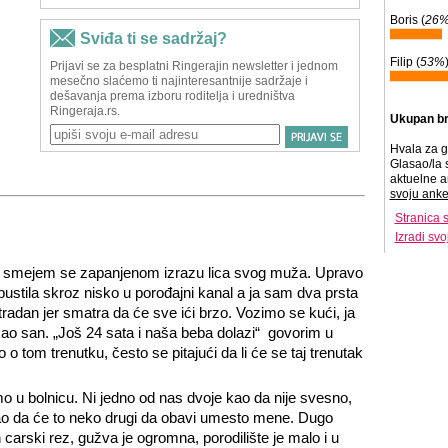
Boris (
26
Filip (
53%
Ukupan br
Hvala za g
Glasao/la 
aktuelne a
svoju anke
Stranica 
Izradi sv
 i smejem se zapanjenom izrazu lica svog muža. Upravo
pustila skroz nisko u porođajni kanal a ja sam dva prsta
adan jer smatra da će sve ići brzo. Vozimo se kući, ja
kao san. „Još 24 sata i naša beba dolazi“ govorim u
tom trenutku, često se pitajući da li će se taj trenutak
u bolnicu. Ni jedno od nas dvoje kao da nije svesno,
o da će to neko drugi da obavi umesto mene. Dugo
carski rez, gužva je ogromna, porodilište je malo i u