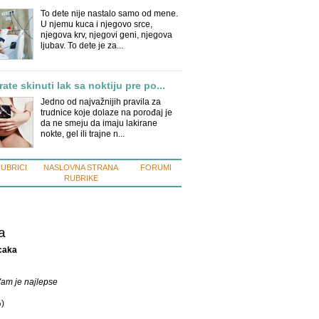
To dete nije nastalo samo od mene.
U njemu kuca i njegovo srce,
njegova krv, njegovi geni, njegova
ljubav. To dete je za...
ate skinuti lak sa noktiju pre po...
Jedno od najvažnijih pravila za
trudnice koje dolaze na porođaj je
da ne smeju da imaju lakirane
nokte, gel ili trajne n...
RUBRICI
NASLOVNA STRANA
FORUMI
RUBRIKE
a
caka
am je najlepse
%
)