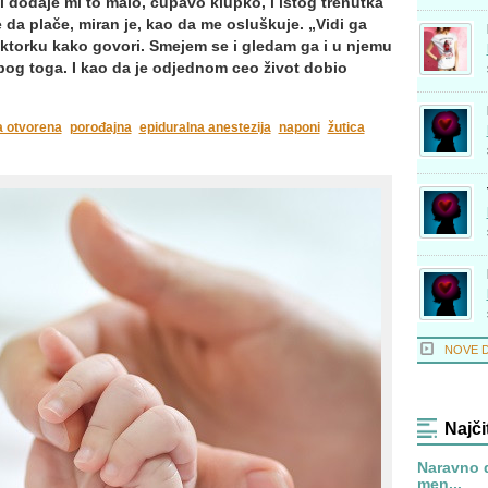
 dodaje mi to malo, čupavo klupko, i istog trenutka
 da plače, miran je, kao da me osluškuje. „Vidi ga
torku kako govori. Smejem se i gledam ga i u njemu
bog toga. I kao da je odjednom ceo život dobio
a otvorena
porođajna
epiduralna anestezija
naponi
žutica
NOVE 
Najči
Naravno 
men...