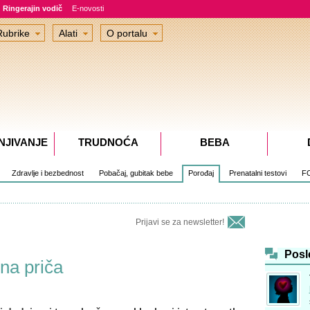
Ringerajin vodič
E-novosti
Rubrike
Alati
O portalu
NJIVANJE
TRUDNOĆA
BEBA
Zdravlje i bezbednost
Pobačaj, gubitak bebe
Porođaj
Prenatalni testovi
F
Prijavi se za newsletter!
Posl
na priča