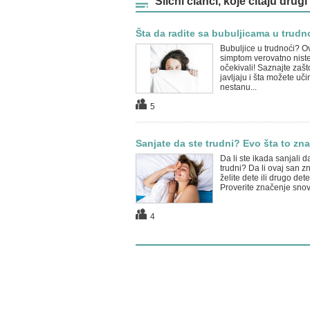
Slični članci, koje čitaju drugi
Šta da radite sa bubuljicama u trudn
Bubuljice u trudnoći? O
simptom verovatno nist
očekivali! Saznajte zašt
javljaju i šta možete učin
nestanu...
5
Sanjate da ste trudni? Evo šta to znač
Da li ste ikada sanjali d
trudni? Da li ovaj san z
želite dete ili drugo det
Proverite značenje snova 
4