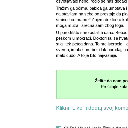
osvetljavale nebo, rodio se naš dečak!
Tražim ga očima, babica ga umotava i d
ga stavljam na sebe on prestaje da pla
smirio kod mame!“ čujem doktorku kako
moga muža i srećna sam zbog toga. I 
U porodilištu smo ostali 5 dana. Bebac 
peskom u mokraći. Doktori su se hvatali
stigli tek petog dana. To me iscrpelo 
svemu, imala sam brz i lak porođaj, na
malo čudo. A to je bilo najvažnije.
Želite da nam po
Pročitajte kako
Klikni “Like” i dodaj svoj kom