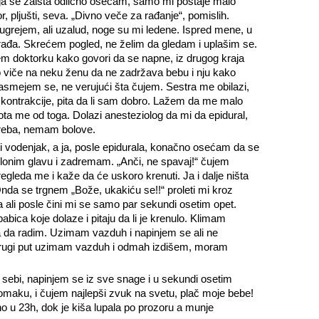
A ja se zaista odlično osećam, samo mi postaje malo
 pljušti, seva. „Divno veče za rađanje“, pomislih.
rejem, ali uzalud, noge su mi ledene. Ispred mene, u
orađa. Skrećem pogled, ne želim da gledam i uplašim se.
em doktorku kako govori da se napne, iz drugog kraja
o viče na neku ženu da ne zadržava bebu i nju kako
Nasmejem se, ne verujući šta čujem. Sestra me obilazi,
 kontrakcije, pita da li sam dobro. Lažem da me malo
ta me od toga. Dolazi anesteziolog da mi da epidural,
treba, nemam bolove.
 vodenjak, a ja, posle epidurala, konačno osećam da se
slonim glavu i zadremam. „Anči, ne spavaj!“ čujem
gleda me i kaže da će uskoro krenuti. Ja i dalje ništa
a se trgnem „Bože, ukakiću se!!“ proleti mi kroz
 ali posle čini mi se samo par sekundi osetim opet.
abica koje dolaze i pitaju da li je krenulo. Klimam
 da radim. Uzimam vazduh i napinjem se ali ne
rugi put uzimam vazduh i odmah izdišem, moram
sebi, napinjem se iz sve snage i u sekundi osetim
omaku, i čujem najlepši zvuk na svetu, plač moje bebe!
 u 23h, dok je kiša lupala po prozoru a munje