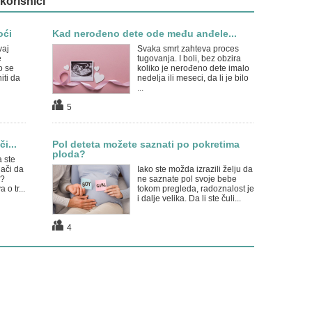
 korisnici
oći
Kad nerođeno dete ode među anđele...
vaj
Svaka smrt zahteva proces
e
tugovanja. I boli, bez obzira
o se
koliko je nerođeno dete imalo
iti da
nedelja ili meseci, da li je bilo
...
5
i...
Pol deteta možete saznati po pokretima
ploda?
a ste
nači da
Iako ste možda izrazili želju da
e?
ne saznate pol svoje bebe
o tr...
tokom pregleda, radoznalost je
i dalje velika. Da li ste čuli...
4