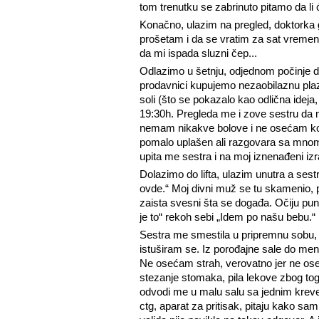
tom trenutku se zabrinuto pitamo da li
Konačno, ulazim na pregled, doktorka g
prošetam i da se vratim za sat vreme
da mi ispada sluzni čep...
Odlazimo u šetnju, odjednom počinje da
prodavnici kupujemo nezaobilaznu pla
soli (što se pokazalo kao odlična ideja
19:30h. Pregleda me i zove sestru da 
nemam nikakve bolove i ne osećam kon
pomalo uplašen ali razgovara sa mnom i
upita me sestra i na moj iznenađeni iz
Dolazimo do lifta, ulazim unutra a ses
ovde.“ Moj divni muž se tu skamenio, 
zaista svesni šta se događa. Očiju punih
je to“ rekoh sebi „Idem po našu bebu.“
Sestra me smestila u pripremnu sobu, ur
istuširam se. Iz porođajne sale do mene
Ne osećam strah, verovatno jer ne os
stezanje stomaka, pila lekove zbog to
odvodi me u malu salu sa jednim krev
ctg, aparat za pritisak, pitaju kako s