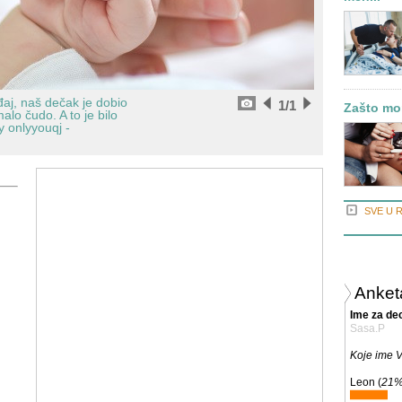
aj, naš dečak je dobio
1
/1
Zašto mor
lo čudo. A to je bilo
 onlyyouqj -
SVE U 
Anket
Ime za de
Sasa.P
Koje ime V
Leon (
21