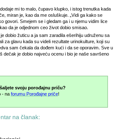
odaje mi to malo, čupavo klupko, i istog trenutka kada
če, miran je, kao da me osluškuje. „Vidi ga kako se
 govori. Smejem se i gledam ga i u njemu vidim lice
kao da je odjednom ceo život dobio smisao.
je dobio žuticu a ja sam zaradila ešerihiju udruženu sa
 za glavu kada su videli rezultate urinokulture, koji su
i jedva sam čekala da dođem kući i da se oporavim. Sve u
š dečak je dobio najveću ocenu i bio je naše savršeno
šaljete svoju porođajnu priču?
 - na
forumu Porođajne priče
!
entar na članak: