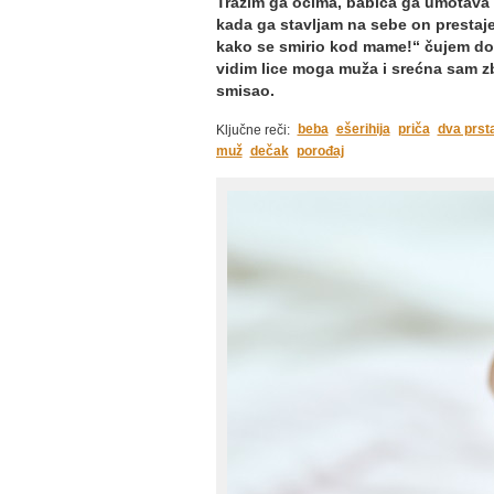
Tražim ga očima, babica ga umotava i
kada ga stavljam na sebe on prestaje
kako se smirio kod mame!“ čujem dok
vidim lice moga muža i srećna sam z
smisao.
beba
ešerihija
priča
dva prst
Ključne reči:
muž
dečak
porođaj