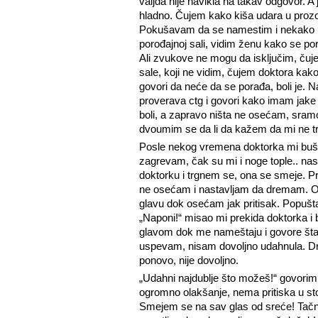
valjda nije navikla na takav odgovor. 
hladno. Čujem kako kiša udara u prozor,
Pokušavam da se namestim i nekako ug
porođajnoj sali, vidim ženu kako se p
Ali zvukove ne mogu da isključim, čuj
sale, koji ne vidim, čujem doktora kak
govori da neće da se porađa, boli je. 
proverava ctg i govori kako imam jake
boli, a zapravo ništa ne osećam, sramo
dvoumim se da li da kažem da mi ne 
Posle nekog vremena doktorka mi buši
zagrevam, čak su mi i noge tople.. na
doktorku i trgnem se, ona se smeje. Pre
ne osećam i nastavljam da dremam. Ond
glavu dok osećam jak pritisak. Popušta
„Naponi!“ misao mi prekida doktorka i b
glavom dok me nameštaju i govore šta
uspevam, nisam dovoljno udahnula. D
ponovo, nije dovoljno.
„Udahni najdublje što možeš!“ govorim 
ogromno olakšanje, nema pritiska u st
Smejem se na sav glas od sreće! Tačno