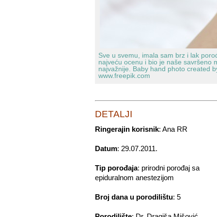
Sve u svemu, imala sam brz i lak porođ
najveću ocenu i bio je naše savršeno ma
najvažnije.
Baby hand photo created by
www.freepik.com
DETALJI
Ringerajin korisnik
: Ana RR
Datum
: 29.07.2011.
Tip porođaja
:
prirodni porođaj sa
epiduralnom anestezijom
Broj dana u porodilištu
:
5
Porodilište
: Dr. Dragiša Mišović,