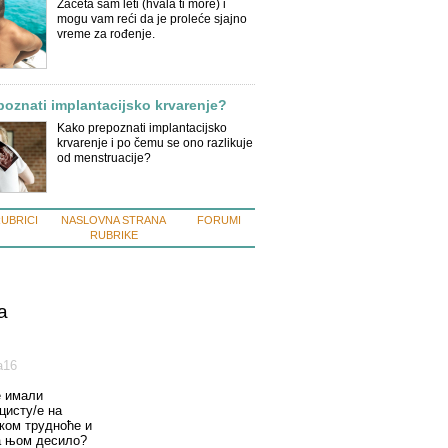
Začeta sam leti (hvala ti more) i
mogu vam reći da je proleće sjajno
vreme za rođenje.
oznati implantacijsko krvarenje?
Kako prepoznati implantacijsko
krvarenje i po čemu se ono razlikuje
od menstruacije?
RUBRICI
NASLOVNA STRANA
FORUMI
RUBRIKE
a
а16
е имали
цисту/е на
оком трудноће и
а њом десило?