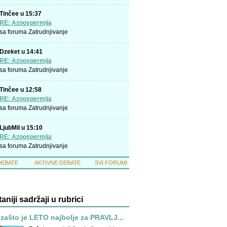
Tinčee u 15:37
RE: Azoospermija
sa foruma
Zatrudnjivanje
Dzeket u 14:41
RE: Azoospermija
sa foruma
Zatrudnjivanje
Tinčee u 12:58
RE: Azoospermija
sa foruma
Zatrudnjivanje
LjubMil u 15:10
RE: Azoospermija
sa foruma
Zatrudnjivanje
DEBATE
AKTIVNE DEBATE
SVI FORUMI
taniji sadržaji u rubrici
 zašto je LETO najbolje za PRAVLJ...