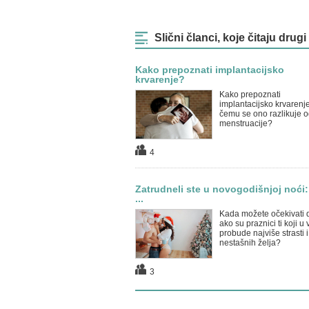
Slični članci, koje čitaju drugi
Kako prepoznati implantacijsko
krvarenje?
Kako prepoznati
implantacijsko krvarenje
čemu se ono razlikuje o
menstruacije?
4
Zatrudneli ste u novogodišnjoj noći
...
Kada možete očekivati 
ako su praznici ti koji u
probude najviše strasti i
nestašnih želja?
3