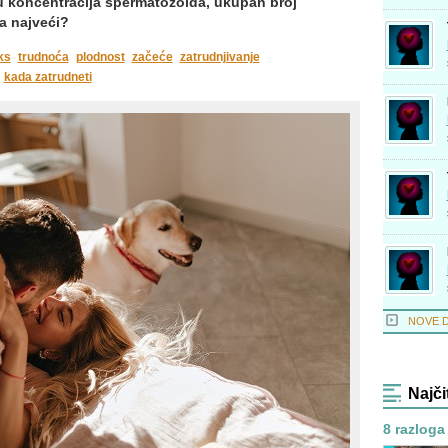
u koncentracija spermatozoida, ukupan broj
a najveći?
ks
trudnoća
plodnost
začeće
zatrudnjivanje
kada zatrudneti
NOVE 
Najči
8 razloga