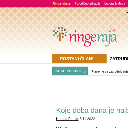
Ringeraja.rs
Porodično zdravlje
Lepota & Moda
POSTANI ČLAN!
ZATRUD
ZATRUDNJIVANJE
Pripreme za zatrudnjivanj
Koje doba dana je najb
Helena Primic
, 5.11.2022