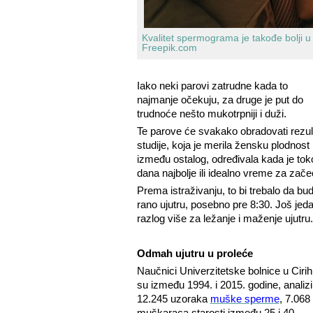
Kvalitet spermograma je takođe bolji u 
Freepik.com
Iako neki parovi zatrudne kada to
najmanje očekuju, za druge je put do
trudnoće nešto mukotrpniji i duži.
Te parove će svakako obradovati rezult
studije, koja je merila žensku plodnost i
između ostalog, određivala kada je to
dana najbolje ili idealno vreme za zače
Prema istraživanju, to bi trebalo da bu
rano ujutru, posebno pre 8:30. Još jed
razlog više za ležanje i maženje ujutru.
Odmah ujutru u proleće
Naučnici Univerzitetske bolnice u Ciri
su između 1994. i 2015. godine, analizir
12.245 uzoraka
muške sperme
, 7.068
muškaraca starosti između 25 i 40