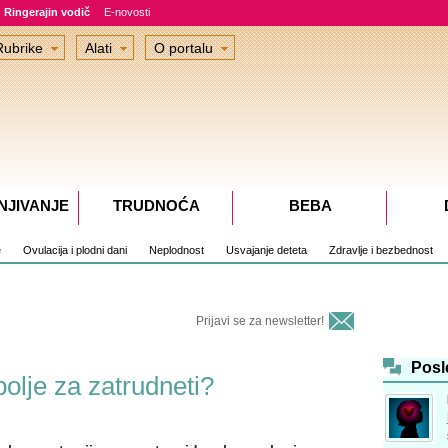
Ringerajin vodič
E-novosti
Rubrike
Alati
O portalu
NJIVANJE
TRUDNOĆA
BEBA
e
Ovulacija i plodni dani
Neplodnost
Usvajanje deteta
Zdravlje i bezbednost
Prijavi se za newsletter!
Posl
olje za zatrudneti?