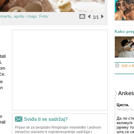
martu, aprilu i maju.
Foto:
1
/1
Kako prep
ati
,
SVE U 
kom
će.
de
an
Anket
Циста.
пеперутк
hu
Да ли ст
ali
велику/е 
јајнику т
шта се с