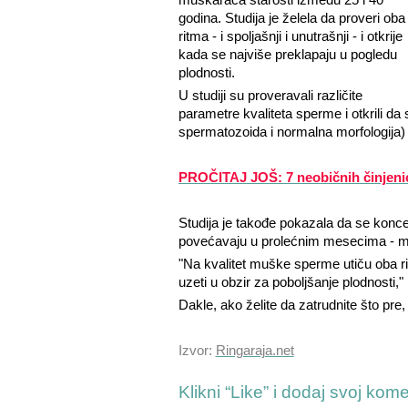
godina.
Studija je želela da proveri oba
ritma - i spoljašnji i unutrašnji - i otkrije
kada se najviše preklapaju u pogledu
plodnosti.
U studiji su proveravali različite
parametre kvaliteta sperme i otkrili da 
spermatozoida i normalna morfologija) 
PROČITAJ JOŠ: 7 neobičnih činjeni
Studija je takođe pokazala da se konc
povećavaju u prolećnim mesecima - mar
"Na kvalitet muške sperme utiču oba ritm
uzeti u obzir za poboljšanje plodnosti,"
Dakle, ako želite da zatrudnite što pre,
Izvor:
Ringaraja.net
Klikni “Like” i dodaj svoj kom