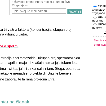
Уклоњ
хируршки 
трудноће.
Циста
нестала.
Нисам
цисту/е.
su tri važna faktora (koncentracija, ukupan broj
na vrhuncu ujutru.
Stranica 
Izradi sv
ca o spermi
entracija spermatozoida i ukupan broj spermatozoida
tu, aprilu i maju - i značajno smanjuju tokom leta.
a - cirkadijalni i cirkanualni ritam. Stoga, oba treba
 rekao je menadžer projekta dr. Brigitte Leeners.
 ne zaboravite ta rana prolećna jutra!
entar na članak: