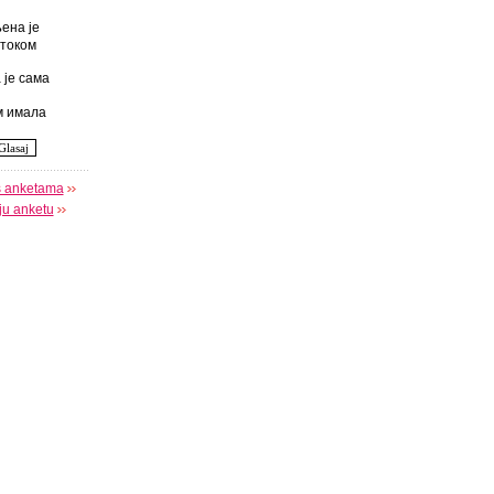
ена је
током
 је сама
 имала
s anketama
oju anketu