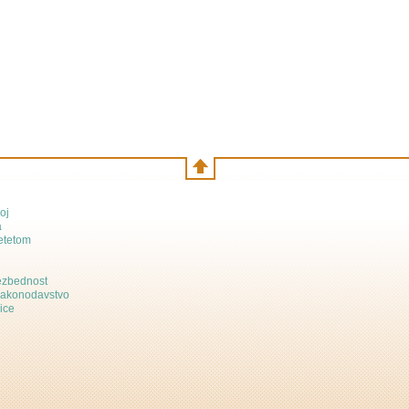
oj
a
etetom
bezbednost
zakonodavstvo
ice