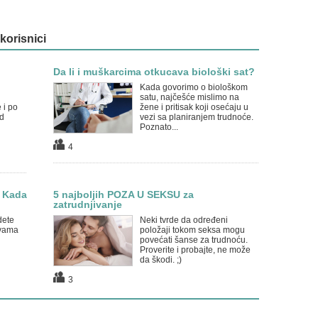
 korisnici
Da li i muškarcima otkucava biološki sat?
Kada govorimo o biološkom
satu, najčešće mislimo na
 i po
žene i pritisak koji osećaju u
d
vezi sa planiranjem trudnoće.
Poznato...
4
: Kada
5 najboljih POZA U SEKSU za
zatrudnjivanje
dete
Neki tvrde da određeni
 vama
položaji tokom seksa mogu
povećati šanse za trudnoću.
Proverite i probajte, ne može
da škodi. ;)
3