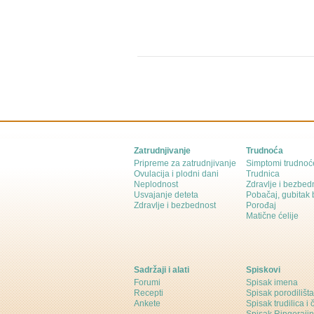
Zatrudnjivanje
Trudnoća
Pripreme za zatrudnjivanje
Simptomi trudnoć
Ovulacija i plodni dani
Trudnica
Neplodnost
Zdravlje i bezbed
Usvajanje deteta
Pobačaj, gubitak
Zdravlje i bezbednost
Porođaj
Matične ćelije
Sadržaji i alati
Spiskovi
Forumi
Spisak imena
Recepti
Spisak porodilišta
Ankete
Spisak trudilica i 