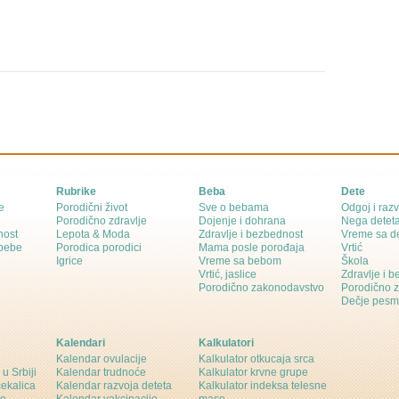
Rubrike
Beba
Dete
e
Porodični život
Sve o bebama
Odgoj i razv
Porodično zdravlje
Dojenje i dohrana
Nega detet
nost
Lepota & Moda
Zdravlje i bezbednost
Vreme sa d
 bebe
Porodica porodici
Mama posle porođaja
Vrtić
Igrice
Vreme sa bebom
Škola
Vrtić, jaslice
Zdravlje i 
Porodično zakonodavstvo
Porodično 
Dečje pesm
Kalendari
Kalkulatori
Kalendar ovulacije
Kalkulator otkucaja srca
 u Srbiji
Kalendar trudnoće
Kalkulator krvne grupe
čekalica
Kalendar razvoja deteta
Kalkulator indeksa telesne