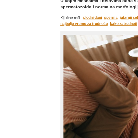
U kojim mesecima i delovima dana s
spermatozoida i normalna morfologij
plodni dani
sperma
jutarnji se
Ključne reči:
najbolje vreme za trudnoću
kako zatrudneti