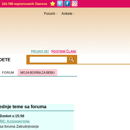
164.788 registrovanih članova
Forumi
Ankete
PRIJAVI SE!
POSTANI ČLAN!
DETE
FORUM
MOJA BORBA ZA BEBU
ednje teme sa foruma
Dzeket u 15:56
RE: Azoospermija
sa foruma
Zatrudnjivanje