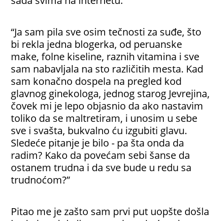
sada svima na internetu.
“Ja sam pila sve osim tečnosti za suđe, što
bi rekla jedna blogerka, od peruanske
make, folne kiseline, raznih vitamina i sve
sam nabavljala na sto različitih mesta. Kad
sam konačno dospela na pregled kod
glavnog ginekologa, jednog starog Jevrejina,
čovek mi je lepo objasnio da ako nastavim
toliko da se maltretiram, i unosim u sebe
sve i svašta, bukvalno ću izgubiti glavu.
Sledeće pitanje je bilo - pa šta onda da
radim? Kako da povećam sebi šanse da
ostanem trudna i da sve bude u redu sa
trudnoćom?”
Pitao me je zašto sam prvi put uopšte došla