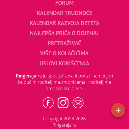
FORUM
KALENDAR TRUDNOĆE
KALENDAR RAZVOJA DETETA
NAJLEPŠA PRIČA O DOJENJU
PRETRAŽIVAČ
VIŠE O KOLAČIĆIMA
USLOVI KORIŠĆENJA
Ringeraja.rs
je specijalizovani portal, namenjen
budućim roditeljima, trudnicama i roditeljima
predškolske dece.
Copyright 2008-2026
Ringeraja.rs