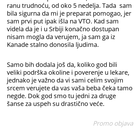
ranu trudnoću, od oko 5 nedelja. Tada sam
bila sigurna da mi je preparat pomogao, jer
sam prvi put ipak išla na VTO. Kad sam
videla da je i u Srbiji konačno dostupan
nisam mogla da verujem, ja sam ga iz
Kanade stalno donosila ljudima.
Samo bih dodala još da, koliko god bili
veliki podrška okoline i poverenje u lekare,
jednako je važno da vi sami celim svojim
srcem verujete da vas vaša beba čeka tamo
negde. Dok god smo tu jedni za druge
šanse za uspeh su drastično veće.
Promo objava