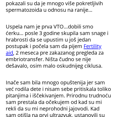
pokazali su da je mnogo više pokretljivih
spermatozoida u odnosu na ranije…
Uspela nam je prva VTO…dobili smo
ćerku… posle 3 godine skupila sam snage i
hrabrosti da se upustim u još jedan
postupak i počela sam da pijem
Fertility
aid
,
2 meseca pre zakazanog pregleda za
embriotransfer. Ništa čudno se nije
dešavalo, osim malo oskudnijeg ciklusa.
Inače sam bila mnogo opuštenija jer sam
već rodila dete i nisam sebe pritiskala toliko
pitanjima i iščekivanjem. Prirodnu trudnoću
sam prestala da očekujem od kad su mi
rekli da su mi neprohodni jajovodi. Kad
sam otišla na prvi ultrazvuk, ustanovili su