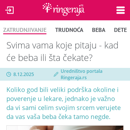
ZATRUDNJIVANJE
TRUDNOĆA
BEBA
DETE
Svima vama koje pitaju - kad
će beba ili šta čekate?
Uredništvo portala
8.12.2025
Ringeraja.rs
Koliko god bili veliki podrška okoline i
poverenje u lekare, jednako je važno
da vi sami celim svojim srcem verujete
da vas vaša beba čeka tamo negde.