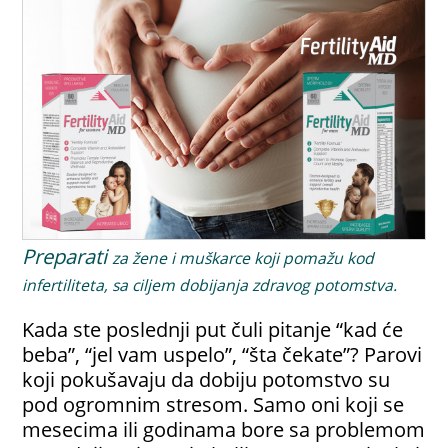
Preparati
za žene i muškarce koji pomažu kod
infertiliteta, sa ciljem dobijanja zdravog potomstva.
Kada ste poslednji put čuli pitanje “kad će
beba”, “jel vam uspelo”, “šta čekate”? Parovi
koji pokušavaju da dobiju potomstvo su
pod ogromnim stresom. Samo oni koji se
mesecima ili godinama bore sa problemom