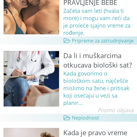
PRAVLJENJE BEBE
Začeta sam leti (hvala ti
more) i mogu vam reći da
je proleće sjajno vreme za
rođenje.
Pripreme za zatrudnjivanje
Da li i muškarcima
otkucava biološki sat?
Kada govorimo o
biološkom satu, najčešće
mislimo na žene i pritisak
koji osećaju u vezi sa
planir...
Promo objava
Neplodnost
Kada je pravo vreme