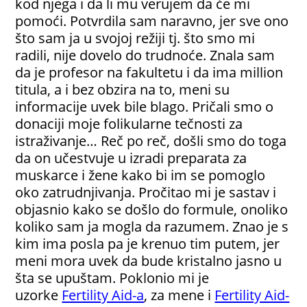
kod njega i da li mu verujem da će mi
pomoći. Potvrdila sam naravno, jer sve ono
što sam ja u svojoj režiji tj. što smo mi
radili, nije dovelo do trudnoće. Znala sam
da je profesor na fakultetu i da ima million
titula, a i bez obzira na to, meni su
informacije uvek bile blago. Pričali smo o
donaciji moje folikularne tečnosti za
istraživanje… Reč po reč, došli smo do toga
da on učestvuje u izradi preparata za
muskarce i žene kako bi im se pomoglo
oko zatrudnjivanja. Pročitao mi je sastav i
objasnio kako se došlo do formule, onoliko
koliko sam ja mogla da razumem. Znao je s
kim ima posla pa je krenuo tim putem, jer
meni mora uvek da bude kristalno jasno u
šta se upuštam. Poklonio mi je
uzorke
Fertility Aid-a
, za mene i
Fertility Aid-