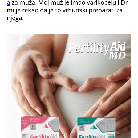
a
za muža. Moj muž je imao varikocelu i Dr
mi je rekao da je to vrhunski preparat za
njega.