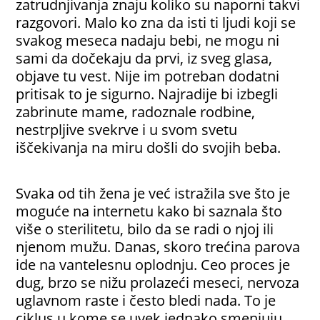
zatrudnjivanja znaju koliko su naporni takvi
razgovori. Malo ko zna da isti ti ljudi koji se
svakog meseca nadaju bebi, ne mogu ni
sami da dočekaju da prvi, iz sveg glasa,
objave tu vest. Nije im potreban dodatni
pritisak to je sigurno. Najradije bi izbegli
zabrinute mame, radoznale rodbine,
nestrpljive svekrve i u svom svetu
iščekivanja na miru došli do svojih beba.
Svaka od tih žena je već istražila sve što je
moguće na internetu kako bi saznala što
više o sterilitetu, bilo da se radi o njoj ili
njenom mužu. Danas, skoro trećina parova
ide na vantelesnu oplodnju. Ceo proces je
dug, brzo se nižu prolazeći meseci, nervoza
uglavnom raste i često bledi nada. To je
ciklus u kome se uvek jednako smenjuju