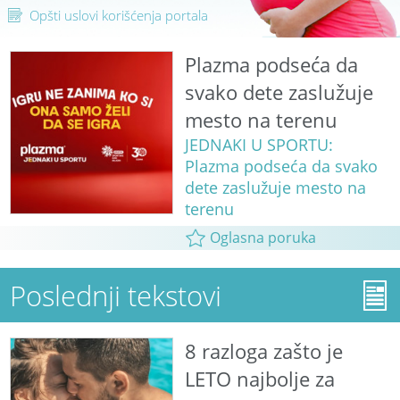
Opšti uslovi korišćenja portala
Plazma podseća da
svako dete zaslužuje
mesto na terenu
JEDNAKI U SPORTU:
Plazma podseća da svako
dete zaslužuje mesto na
terenu
Oglasna poruka
Poslednji tekstovi
8 razloga zašto je
LETO najbolje za