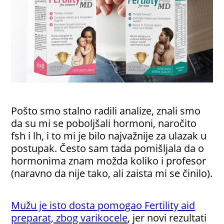
Pošto smo stalno radili analize, znali smo
da su mi se poboljšali hormoni, naročito
fsh i lh, i to mi je bilo najvažnije za ulazak u
postupak. Često sam tada pomišljala da o
hormonima znam možda koliko i profesor
(naravno da nije tako, ali zaista mi se činilo).
Mužu je isto dosta pomogao Fertility aid
preparat, zbog varikocele
, jer novi rezultati