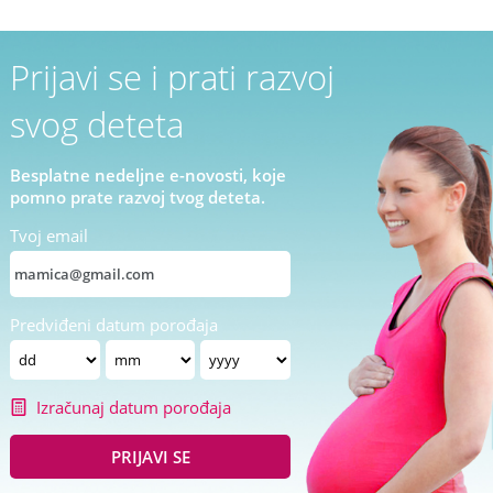
Prijavi se i prati razvoj
svog deteta
Besplatne nedeljne e-novosti, koje
pomno prate razvoj tvog deteta.
Tvoj email
Predviđeni datum porođaja
Izračunaj datum porođaja
PRIJAVI SE