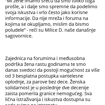
“Mi žene imamo sreću da smo toliko toga
prošle, a i dalje smo spremne da podelimo
svoja iskustva i vrlo često jako korisne
informacije. Da nije mreža i foruma na
kojima se okupljamo, mislim da bismo
poludele” - reči su Milice D. naše današnje
sagovornice.
Zajednica na forumima i međusobna
podrška žena rastu godinama te smo
danas svedoci da postoji mogućnost za više
od 3 besplatna postupka vantelesne
oplodnje, za parove bez dece. Ženska
solidarnost je u poslednje dve decenije
zaista pomerila granice nemogućeg. Sva
lična istraživanja i iskustva dostupna su