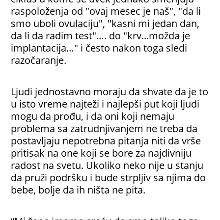
raspoloženja od "ovaj mesec je naš", "da li
smo uboli ovulaciju", "kasni mi jedan dan,
da li da radim test"…. do "krv...možda je
implantacija…" i često nakon toga sledi
razočaranje.
Ljudi jednostavno moraju da shvate da je to
u isto vreme najteži i najlepši put koji ljudi
mogu da prođu, i da oni koji nemaju
problema sa zatrudnjivanjem ne treba da
postavljaju nepotrebna pitanja niti da vrše
pritisak na one koji se bore za najdivniju
radost na svetu. Ukoliko neko nije u stanju
da pruži podršku i bude strpljiv sa njima do
bebe, bolje da ih ništa ne pita.