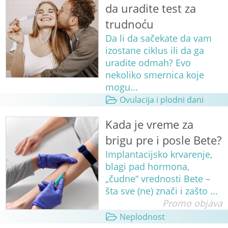
da uradite test za
trudnoću
Da li da sačekate da vam
izostane ciklus ili da ga
uradite odmah? Evo
nekoliko smernica koje
mogu...
Ovulacija i plodni dani
Kada je vreme za
brigu pre i posle Bete?
Implantacijsko krvarenje,
blagi pad hormona,
„čudne“ vrednosti Bete –
šta sve (ne) znači i zašto ...
Promo objava
Neplodnost