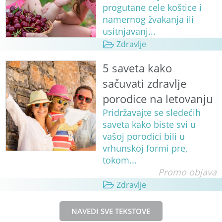
progutane cele koštice i
namernog žvakanja ili
usitnjavanj...
Zdravlje
5 saveta kako
sačuvati zdravlje
porodice na letovanju
Pridržavajte se sledećih
saveta kako biste svi u
vašoj porodici bili u
vrhunskoj formi pre,
tokom...
Promo objava
Zdravlje
NAVEDI SVE TEKSTOVE