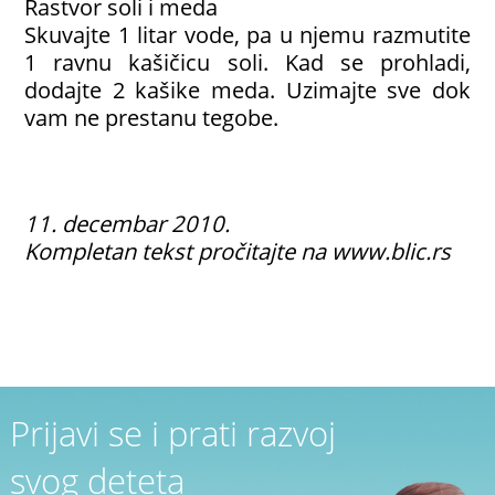
Rastvor soli i meda
Skuvajte 1 litar vode, pa u njemu razmutite
1 ravnu kašičicu soli. Kad se prohladi,
dodajte 2 kašike meda. Uzimajte sve dok
vam ne prestanu tegobe.
11. decembar 2010.
Kompletan tekst pročitajte na
www.blic.rs
Prijavi se i prati razvoj
svog deteta