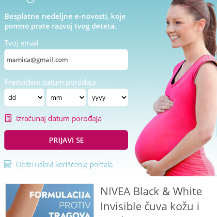
Besplatne nedeljne e-novosti, koje
pomno prate razvoj tvog deteta.
Tvoj email
Predviđeni datum porođaja
Izračunaj datum porođaja
PRIJAVI SE
Opšti uslovi korišćenja portala
NIVEA Black & White
Invisible čuva kožu i