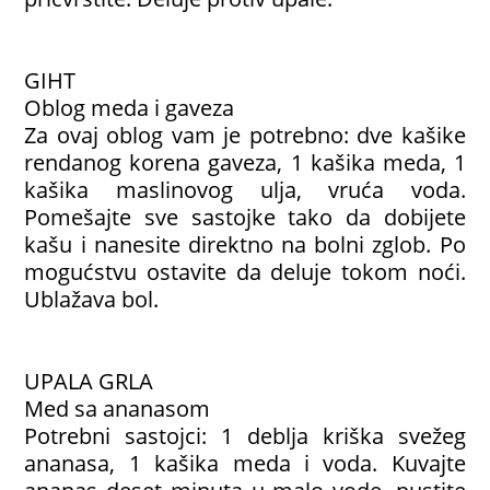
GIHT
Oblog meda i gaveza
Za ovaj oblog vam je potrebno: dve kašike
rendanog korena gaveza, 1 kašika meda, 1
kašika maslinovog ulja, vruća voda.
Pomešajte sve sastojke tako da dobijete
kašu i nanesite direktno na bolni zglob. Po
mogućstvu ostavite da deluje tokom noći.
Ublažava bol.
UPALA GRLA
Med sa ananasom
Potrebni sastojci: 1 deblja kriška svežeg
ananasa, 1 kašika meda i voda. Kuvajte