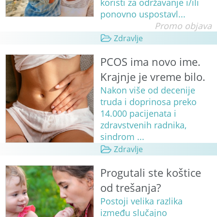
koristi za održavanje i/ili
ponovno uspostavl...
Promo objava
Zdravlje
PCOS ima novo ime.
Krajnje je vreme bilo.
Nakon više od decenije
truda i doprinosa preko
14.000 pacijenata i
zdravstvenih radnika,
sindrom ...
Zdravlje
Progutali ste koštice
od trešanja?
Postoji velika razlika
između slučajno