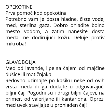
OPEKOTINE
Prva pomoć kod opekotina
Potrebno vam je dosta hladne, čiste vode,
med, sterilna gaza. Dobro ohladite bolno
mesto vodom, a zatim nanesite dosta
meda, ne dodirujući kožu. Deluje protiv
mikroba!
GLAVOBOLJA
Med od lavande, lipe sa čajem od majčine
dušice ili matičnjaka
Redovno uzimajte po kašiku neke od ovih
vrsta meda ili ga dodajte u odgovarajući
biljni čaj. Pogodni su i drugi biljni čajevi, na
primer, od valerijane ili kantariona. Oprez:
med uvek stavljajte u prohlađen čaj!