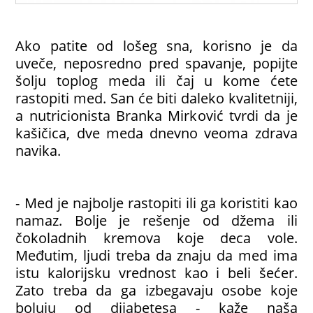
Ako patite od lošeg sna, korisno je da
uveče, neposredno pred spavanje, popijte
šolju toplog meda ili čaj u kome ćete
rastopiti med. San će biti daleko kvalitetniji,
a nutricionista Branka Mirković tvrdi da je
kašičica, dve meda dnevno veoma zdrava
navika.
- Med je najbolje rastopiti ili ga koristiti kao
namaz. Bolje je rešenje od džema ili
čokoladnih kremova koje deca vole.
Međutim, ljudi treba da znaju da med ima
istu kalorijsku vrednost kao i beli šećer.
Zato treba da ga izbegavaju osobe koje
boluju od dijabetesa - kaže naša