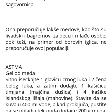
sagovornica.
Ona preporučuje lakše medove, kao što su
livadski i bagremov, za decu i mlađe osobe,
dok teži, na primer od borovih iglica, ne
preporučuje ovoj populaciji.
ASTMA
Gel od meda
Sitno iseckajte 1 glavicu crnog luka i 2 čena
belog luka, a zatim dodajte 1 kašičicu
timijana (majčina dušica) i 4 kašike
islandskog lišaja (mahovine). Stavite da se
kuva u 400 ml vode, a kad proključa, pustite
da se ohladi i tek onda dodajte 200 g meda.