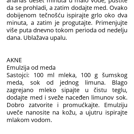
ananas deset minuta u malo vode, pustite
da se prohladi, a zatim dodajte med. Ovako
dobijenom tečnošću ispirajte grlo oko dva
minuta, a zatim je progutajte. Primenjujte
više puta dnevno tokom perioda od nedelju
dana. Ublažava upalu.
AKNE
Emulzija od meda
Sastojci: 100 ml mleka, 100 g šumskog
meda, sok od jednog limuna. Blago
zagrejano mleko sipajte u čistu teglu,
dodajte med i sveže naceđen limunov sok.
Dobro zatvorite i promućkajte. Emulziju
uveče nanosite na kožu, a ujutru ispirajte
mlakom vodom.