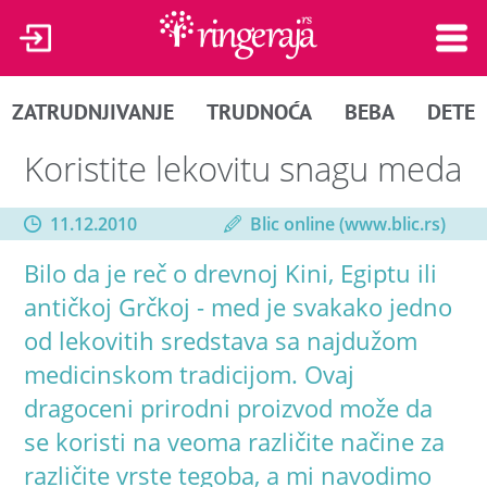
ZATRUDNJIVANJE
TRUDNOĆA
BEBA
DETE
Koristite lekovitu snagu meda
11.12.2010
Blic online (www.blic.rs)
Bilo da je reč o drevnoj Kini, Egiptu ili
antičkoj Grčkoj - med je svakako jedno
od lekovitih sredstava sa najdužom
medicinskom tradicijom. Ovaj
dragoceni prirodni proizvod može da
se koristi na veoma različite načine za
različite vrste tegoba, a mi navodimo