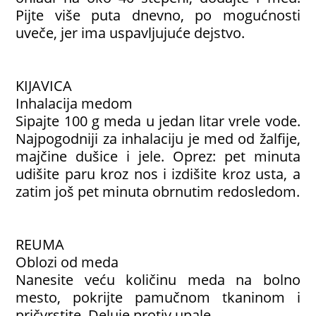
Pijte više puta dnevno, po mogućnosti
uveče, jer ima uspavljujuće dejstvo.
KIJAVICA
Inhalacija medom
Sipajte 100 g meda u jedan litar vrele vode.
Najpogodniji za inhalaciju je med od žalfije,
majčine dušice i jele. Oprez: pet minuta
udišite paru kroz nos i izdišite kroz usta, a
zatim još pet minuta obrnutim redosledom.
REUMA
Oblozi od meda
Nanesite veću količinu meda na bolno
mesto, pokrijte pamučnom tkaninom i
pričvrstite. Deluje protiv upale.