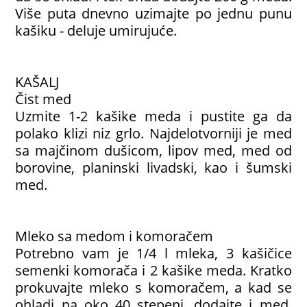
Više puta dnevno uzimajte po jednu punu
kašiku - deluje umirujuće.
KAŠALJ
Čist med
Uzmite 1-2 kašike meda i pustite ga da
polako klizi niz grlo. Najdelotvorniji je med
sa majčinom dušicom, lipov med, med od
borovine, planinski livadski, kao i šumski
med.
Mleko sa medom i komoračem
Potrebno vam je 1/4 l mleka, 3 kašičice
semenki komorača i 2 kašike meda. Kratko
prokuvajte mleko s komoračem, a kad se
ohladi na oko 40 stepeni, dodajte i med.