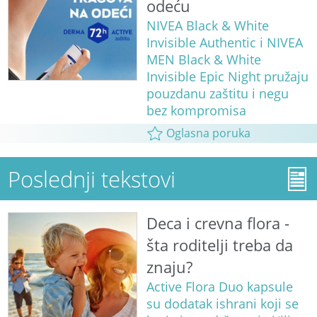
odeću
NIVEA Black & White
Invisible Authentic i NIVEA
MEN Black & White
Invisible Epic Night pružaju
pouzdanu zaštitu i negu
bez kompromisa
Oglasna poruka
Poslednji tekstovi
Deca i crevna flora -
šta roditelji treba da
znaju?
Active Flora Duo kapsule
su dodatak ishrani koji se