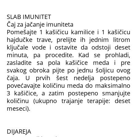
SLAB IMUNITET
Čaj za jačanje imuniteta
Pomešajte 1 kašičicu kamilice i 1 kašičicu
hajdučke trave, prelijte ih jednim litrom
ključale vode i ostavite da odstoji deset
minuta, pa procedite. Kad se prohladi,
zasladite sa pola kašičice meda i pre
svakog obroka pijte po jednu šoljicu ovog
čaja. U prvih šest nedelja postepeno
povećavajte količinu meda do maksimalno
3 kašičice, a zatim postepeno smanjujte
količinu (ukupno trajanje terapije: deset
meseci).
DIJAREJA