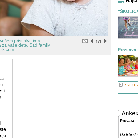
Najči
"ŠKOLICA"
 vašem prisustvu ima
1
/1
ka za vaše dete.
Sad family
pik.com
Proslava
ba
 u
SVE U 
sti
š
Anket
Prevara
i
ste
Da li bi ste
oje