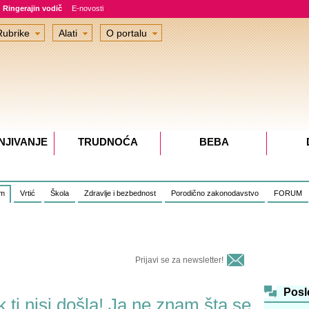
Ringerajin vodič
E-novosti
Rubrike
Alati
O portalu
NJIVANJE
TRUDNOĆA
BEBA
om
Vrtić
Škola
Zdravlje i bezbednost
Porodično zakonodavstvo
FORUM
Prijavi se za newsletter!
Posl
 ti nisi došla! Ja ne znam šta se