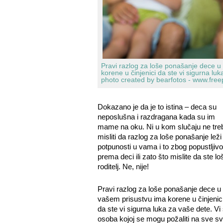
Pravi razlog za loše ponašanje dece u
korene u činjenici da ste vi sigurna lu
photo created by bearfotos - www.free
Dokazano je da je to istina – deca su
neposlušna i razdragana kada su im
mame na oku. Ni u kom slučaju ne tre
misliti da razlog za loše ponašanje leži
potpunosti u vama i to zbog popustljivo
prema deci ili zato što mislite da ste lo
roditelj. Ne, nije!
Pravi razlog za loše ponašanje dece u
vašem prisustvu ima korene u činjenic
da ste vi sigurna luka za vaše dete. Vi 
osoba kojoj se mogu požaliti na sve sv