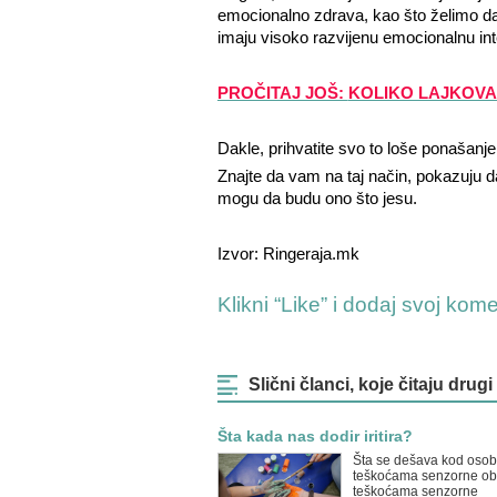
emocionalno zdrava, kao što želimo da 
imaju visoko razvijenu emocionalnu inte
PROČITAJ JOŠ:
KOLIKO LAJKOVA
Dakle, prihvatite svo to loše ponašanj
Znajte da vam na taj način, pokazuju 
mogu da budu ono što jesu.
Izvor: Ringeraja.mk
Klikni “Like” i dodaj svoj kom
Slični članci, koje čitaju drugi
Šta kada nas dodir iritira?
Šta se dešava kod osob
teškoćama senzorne obr
teškoćama senzorne