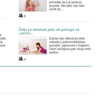
primetite da li je prebrzo
poraslo. Isto tako nije lako
uočiti da ...
6
Želja za detetom jača od potrage za
„savrš...
e
 lako
Danas nije retkost da dete
du
odrasta u jednoroditeljskoj
tane
porodici, uglavnom s majkom.
Osim slučajeva gde zbog smrti
partne...
4