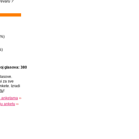
revaru ?
3%
)
%
)
oj glasova: 380
lasove.
si za sve
nkete. Izradi
tu
!
s anketama
oju anketu