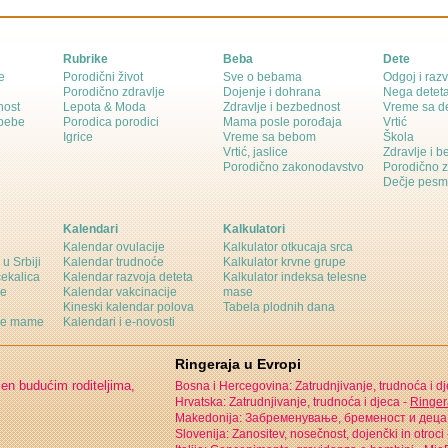
Rubrike
Beba
Dete
e
Porodični život
Sve o bebama
Odgoj i razv
Porodično zdravlje
Dojenje i dohrana
Nega detet
nost
Lepota & Moda
Zdravlje i bezbednost
Vreme sa d
 bebe
Porodica porodici
Mama posle porođaja
Vrtić
Igrice
Vreme sa bebom
Škola
Vrtić, jaslice
Zdravlje i 
Porodično zakonodavstvo
Porodično 
Dečje pesm
Kalendari
Kalkulatori
Kalendar ovulacije
Kalkulator otkucaja srca
 u Srbiji
Kalendar trudnoće
Kalkulator krvne grupe
čekalica
Kalendar razvoja deteta
Kalkulator indeksa telesne
ne
Kalendar vakcinacije
mase
Kineski kalendar polova
Tabela plodnih dana
ine mame
Kalendari i e-novosti
Ringeraja u Evropi
jen budućim roditeljima,
Bosna i Hercegovina: Zatrudnjivanje, trudnoća i d
Hrvatska: Zatrudnjivanje, trudnoća i djeca -
Ringer
Makedonija: Забременување, бременост и деца
Slovenija: Zanositev, nosečnost, dojenčki in otroci