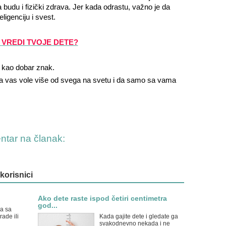
budu i fizički zdrava. Jer kada odrastu, važno je da
ligenciju i svest.
 VREDI TVOJE DETE?
e kao dobar znak.
da vas vole više od svega na svetu i da samo sa vama
entar na članak:
 korisnici
Ako dete raste ispod četiri centimetra
god...
a sa
ade ili
Kada gajite dete i gledate ga
svakodnevno nekada i ne