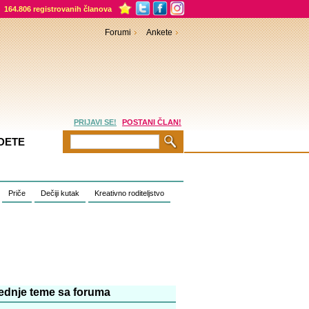
164.806 registrovanih članova
Forumi
Ankete
PRIJAVI SE!
POSTANI ČLAN!
DETE
Priče
Dečiji kutak
Kreativno roditeljstvo
ednje teme sa foruma