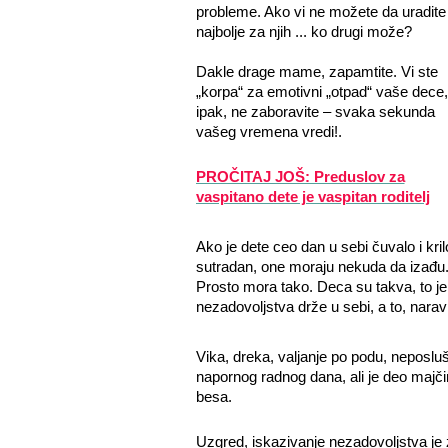
probleme. Ako vi ne možete da uradite
najbolje za njih ... ko drugi može?
Dakle drage mame, zapamtite. Vi ste
„korpa“ za emotivni „otpad“ vaše dece,
ipak, ne zaboravite – svaka sekunda
vašeg vremena vredi!.
PROČITAJ JOŠ: Preduslov za
vaspitano dete je vaspitan roditelj
Ako je dete ceo dan u sebi čuvalo i kril
sutradan, one moraju nekuda da izađu. 
Prosto mora tako. Deca su takva, to je 
nezadovoljstva drže u sebi, a to, naravn
Vika, dreka, valjanje po podu, neposlu
napornog radnog dana, ali je deo majčin
besa.
Uzgred, iskazivanje nezadovoljstva je