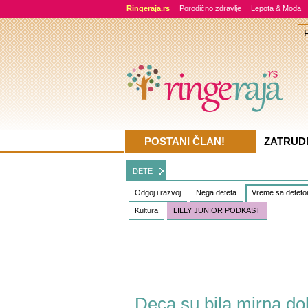
Ringeraja.rs
Porodično zdravlje
Lepota & Moda
POSTANI ČLAN!
ZATRUD
DETE
Odgoj i razvoj
Nega deteta
Vreme sa detet
Kultura
LILLY JUNIOR PODKAST
Deca su bila mirna dok