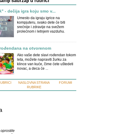
taniji sadržaji u rubrici
 - dečija igra koju smo v...
Umesto da igraju igrice na
kompjuteru, svako dete će biti
srećnije i zdravije na svežem
prolećnom i letnjem vazduhu.
 rođendana na otvorenom
Ako vaše dete slavi rođendan tokom
leta, možete napraviti žurku za
klince van kuće, čime ćete uštedeti
novac, a deca će ...
RUBRICI
NASLOVNA STRANA
FORUMI
RUBRIKE
a
 oprostile