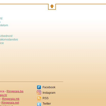
oj
a
etetom
bezbednost
zakonodavstvo
ice
Facebook
jeca -
Ringeraja.ba
Instagram
aja.hr
RSS
 -
Ringeraja.mk
 -
Ringeraja.net
Twitter