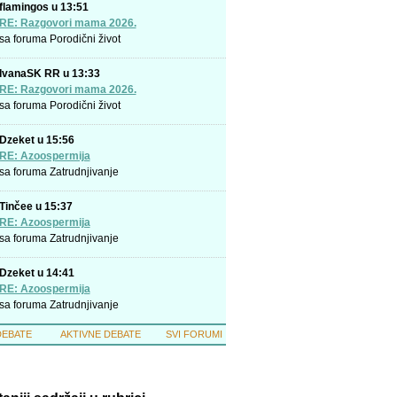
flamingos u 13:51
RE: Razgovori mama 2026.
sa foruma
Porodični život
IvanaSK RR u 13:33
RE: Razgovori mama 2026.
sa foruma
Porodični život
Dzeket u 15:56
RE: Azoospermija
sa foruma
Zatrudnjivanje
Tinčee u 15:37
RE: Azoospermija
sa foruma
Zatrudnjivanje
Dzeket u 14:41
RE: Azoospermija
sa foruma
Zatrudnjivanje
DEBATE
AKTIVNE DEBATE
SVI FORUMI