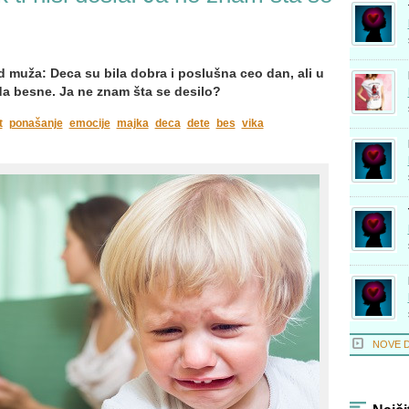
d muža: Deca su bila dobra i poslušna ceo dan, ali u
 da besne. Ja ne znam šta se desilo?
t
ponašanje
emocije
majka
deca
dete
bes
vika
NOVE 