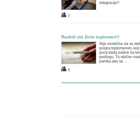
integracije?
7
Razbili ste živin toplomer!!!
Nije neobično da se det
poigra toplomerom, koji
puca kada padne na tvr
podlogu. Tu obično nas
panika ako se ...
5