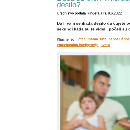
desilo?
Uredništvo portala Ringeraja.rs
, 9.6.2022
Da li vam se ikada desilo da čujete o
sekundi kada su te videli, počeli su
otac
mama
tata
neposlušnos
Ključne reči:
emocionalna inteligencija
svest