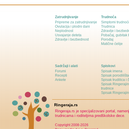
Zatrudnjivanje
Trudnoća
Pripreme za zatrudnjivanje
Simptomi trudnoć
Ovulacija i plodni dani
Trudnica
Neplodnost
Zdravlje i bezbed
Usvajanje deteta
Pobačaj, gubitak
Zdravlje i bezbednost
Porođaj
Matične ćelije
Sadržaji i alati
Spiskovi
Forumi
Spisak imena
Recepti
Spisak porodilišta
Ankete
Spisak trudilica i 
Spisak Ringeraji
trudnice
Spisak Ringeraj
Ringeraja.rs
Ringeraja.rs je specijalizovani portal, namen
trudnicama i roditeljima predškolske dece.
Copyright 2008-2026