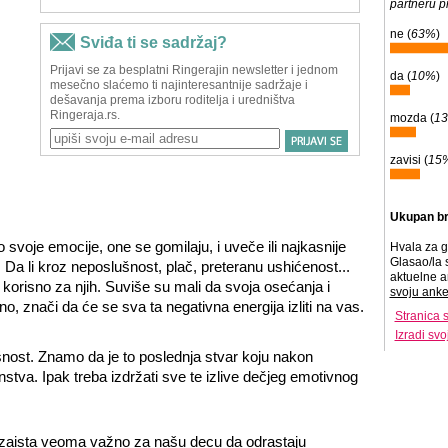
partneru p
ne (
63%
)
da (
10%
)
mozda (
1
zavisi (
15
Ukupan br
o svoje emocije, one se gomilaju, i uveče ili najkasnije
Hvala za g
Glasao/la 
Da li kroz neposlušnost, plač, preteranu ushićenost...
aktuelne a
korisno za njih. Suviše su mali da svoja osećanja i
svoju anke
o, znači da će se sva ta negativna energija izliti na vas.
Stranica 
Izradi sv
šnost. Znamo da je to poslednja stvar koju nakon
stva. Ipak treba izdržati sve te izlive dečjeg emotivnog
 zaista veoma važno za našu decu da odrastaju