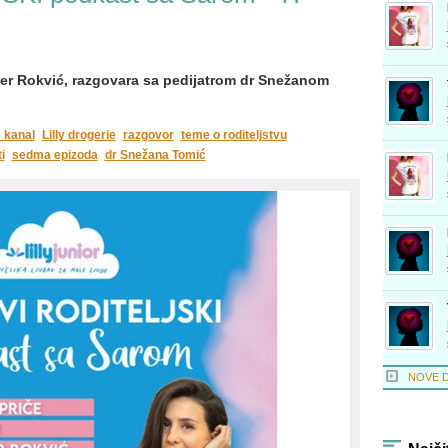
er Rokvić, razgovara sa pedijatrom dr Snežanom
 kanal
Lilly drogerie
razgovor
teme o roditeljstvu
i
sedma epizoda
dr Snežana Tomić
NOVE 