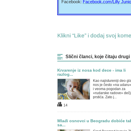
Facebook:
Facebook.com/
Lilly Junio
Klikni “Like” i dodaj svoj kom
Slični članci, koje čitaju drugi
Krvarenje iz nosa kod dece - ima li
razlog...
Kao najistureniji deo gl
nos je često «na udaru»,
i veoma pogodan za
«rudarske radove» dečj
prstića. Zato j...
14
Mlađi osnovci u Beogradu dobiće ta
sa...