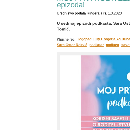
epizoda!
Uredništvo portala Ringeraja.rs
, 1.3.2023
U sedmoj epizodi podkasta, Sara Ost
Tomić.
logoped
Lilly Drogerie YouTube
Ključne reči:
Sara Oster Rokvić
pedijatar
podkast
savet