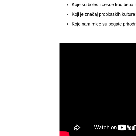
Koje su bolesti češće kod beba
Koji je značaj probiotskih kultura
Koje namirnice su bogate prirodn