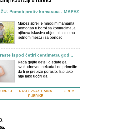
taniji sadržaji u rubrici
U: Pomoć protiv komaraca - MAPEZ
Mapez sprej je mnogim mamama
pomogao u borbi sa komarcima, a
njihova iskustva objedinili smo na
jednom mestu i sa ponoso...
raste ispod četiri centimetra god...
Kada gajite dete i gledate ga
svakodnevno nekada i ne primetite
da li je prebrzo poraslo. Isto tako
nije lako uočiti da ...
RUBRICI
NASLOVNA STRANA
FORUMI
RUBRIKE
a
ба.