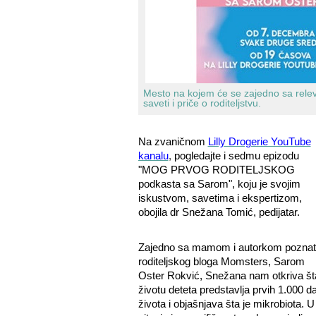
Mesto
na kojem će se zajedno sa relev
saveti i priče o roditeljstvu.
Na zvaničnom
Lilly Drogerie YouTube
kanalu
,
pogledajte i sedmu epizodu
"MOG PRVOG RODITELJSKOG
podkasta sa Sarom", koju je svojim
iskustvom, savetima i ekspertizom,
obojila dr Snežana Tomić, pedijatar.
Zajedno sa
mamom i autorkom pozna
roditeljskog bloga Momsters,
Sarom
Oster Rokvić, Snežana nam otkriva št
životu deteta predstavlja prvih 1.000 d
života i objašnjava šta je mikrobiota. U