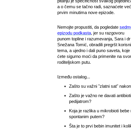
pitanju je specifičnost svakog pojedinc
a o čemu se tačno radi, saznaćete već
prvim minutima nove epizode.
Nemojte propustiti, da pogledate
sedm
epizodu podkasta
,
jer su razgovoru
punom topline i razumevanja, Sara i
dr
Snežana Tomić
, obradili pregršt korisn
tema, a ujedno i dali puno saveta, koje
ćete sigurno moći da primenite na sv
roditeljskom putu.
Između ostalog...
Zašto su važni "zlatni sat" nako
Zašto je važno ne davati antibio
pedijatrom?
Koja je razlika u mikrobioti be
spontanim putem?
Šta je to prvi bebin imunitet i ko