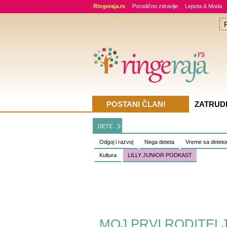
Ringeraja.rs
Porodično zdravlje
Lepota & Moda
POSTANI ČLAN!
ZATRUD
DETE
Odgoj i razvoj
Nega deteta
Vreme sa detet
Kultura
LILLY JUNIOR PODKAST
MOJ PRVI RODITELJSK