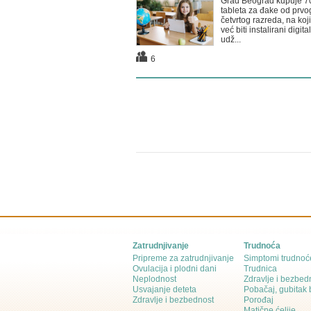
Grad Beograd kupuje 7
tableta za đake od prvo
četvrtog razreda, na koj
već biti instalirani digita
udž...
6
Zatrudnjivanje
Trudnoća
Pripreme za zatrudnjivanje
Simptomi trudnoć
Ovulacija i plodni dani
Trudnica
Neplodnost
Zdravlje i bezbed
Usvajanje deteta
Pobačaj, gubitak
Zdravlje i bezbednost
Porođaj
Matične ćelije