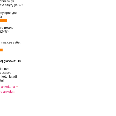
почели да
бе својој деци?
ту прва два
%
)
ете имало
(
24%
)
 има све зубе.
oj glasova: 38
lasove.
si za sve
nkete. Izradi
tu
!
s anketama
oju anketu