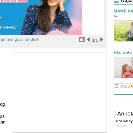
Najči
MAME KAŽ
s...
antnim gostima deliti
1
/1
Ako dete 
SVE U 
tog
Anket
a u
Прање зу
ana
Admin