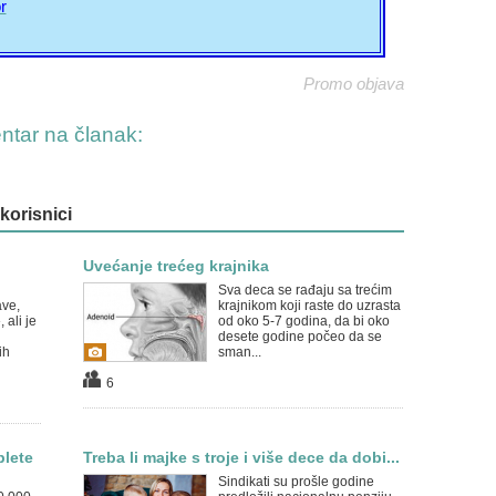
r
Promo objava
entar na članak:
 korisnici
Uvećanje trećeg krajnika
Sva deca se rađaju sa trećim
ave,
krajnikom koji raste do uzrasta
 ali je
od oko 5-7 godina, da bi oko
desete godine počeo da se
ih
sman...
6
blete
Treba li majke s troje i više dece da dobi...
Sindikati su prošle godine