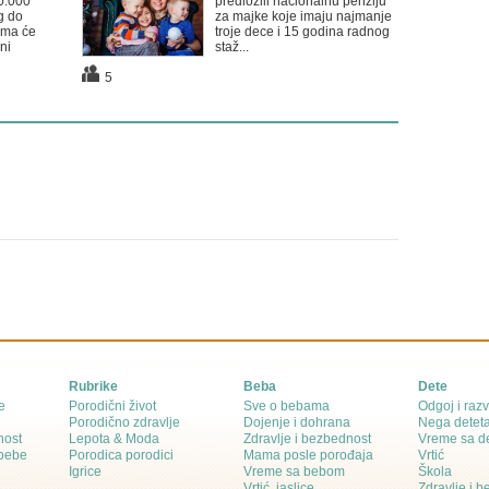
0.000
predložili nacionalnu penziju
g do
za majke koje imaju najmanje
ima će
troje dece i 15 godina radnog
lni
staž...
5
Rubrike
Beba
Dete
e
Porodični život
Sve o bebama
Odgoj i razv
Porodično zdravlje
Dojenje i dohrana
Nega detet
nost
Lepota & Moda
Zdravlje i bezbednost
Vreme sa d
 bebe
Porodica porodici
Mama posle porođaja
Vrtić
Igrice
Vreme sa bebom
Škola
Vrtić, jaslice
Zdravlje i 