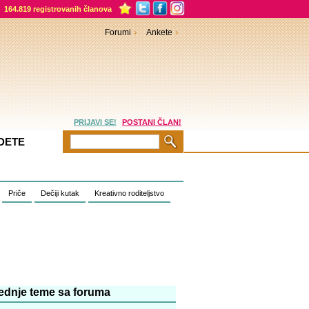
164.819 registrovanih članova
Forumi
Ankete
PRIJAVI SE!
POSTANI ČLAN!
DETE
Priče
Dečiji kutak
Kreativno roditeljstvo
ednje teme sa foruma