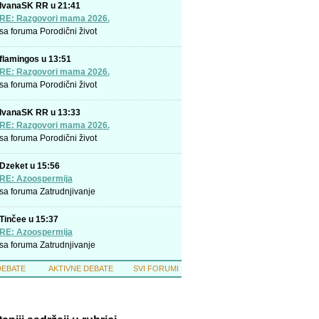
IvanaSK RR u 21:41
RE: Razgovori mama 2026.
sa foruma
Porodični život
flamingos u 13:51
RE: Razgovori mama 2026.
sa foruma
Porodični život
IvanaSK RR u 13:33
RE: Razgovori mama 2026.
sa foruma
Porodični život
Dzeket u 15:56
RE: Azoospermija
sa foruma
Zatrudnjivanje
Tinčee u 15:37
RE: Azoospermija
sa foruma
Zatrudnjivanje
DEBATE
AKTIVNE DEBATE
SVI FORUMI