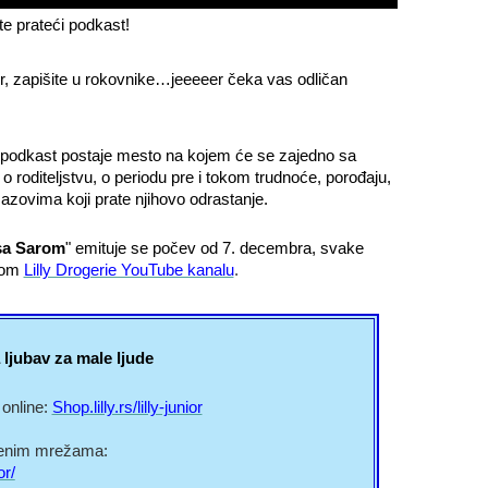
e prateći podkast!
der, zapišite u rokovnike…jeeeeer čeka vas odličan
podkast postaje mesto na kojem će se zajedno sa
e o roditeljstvu, o periodu pre i tokom trudnoće, porođaju,
izazovima koji prate njihovo odrastanje.
sa Sarom
" emituje se počev od 7. decembra, svake
nom
Lilly Drogerie YouTube kanalu
.
 ljubav za male ljude
online:
Shop.lilly.rs/lilly-junior
tvenim mrežama:
or/