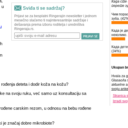
a,
Када сте 
перете зу
 u
Чим порас
зуба. (
42
u
Када је д
неколико. 
ih
Када дете
(
34%
)
om
Ukupan br
Hvala za g
Glasao/la 
n rođenja deteta i dodir koža na kožu?
aktuelne a
svoju anke
tike na svoju ruku, već samo uz konsultaciju sa
Stranica 
Izradi sv
be rođene carskim rezom, u odnosu na bebu rođene
liki je značaj dobre mikrobiote?