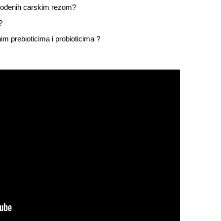
 rođenih carskim rezom?
?
im prebioticima i probioticima ?