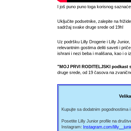
I još puno puno toga korisnog saznaćet
Uključite podsetnike, zalepite na friži
sadržaj svake druge srede od 19h!
Uz podršku
Lilly Drogerie i Lilly Junior,
relevantnim gostima deliti saveti i prič
ishrani i nezi beba i mališana, kao i o 
"MOJ PRVI RODITELJSKI podkast 
druge srede, od 19 časova na zvanič
Velika
Kupujte sa dodatnim pogodnostima i 
Posetite Lilly Junior profile na druš
Instagram:
Instagram.com/lilly__juni