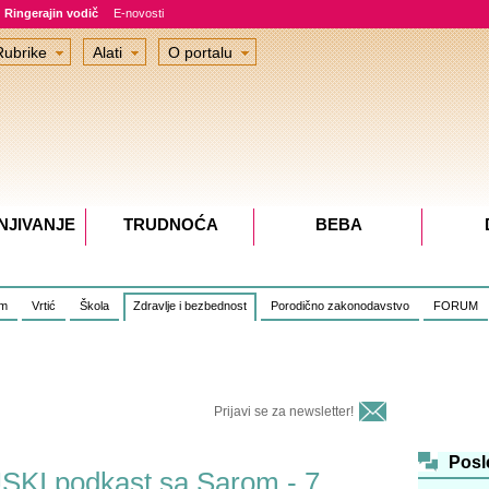
Ringerajin vodič
E-novosti
Rubrike
Alati
O portalu
NJIVANJE
TRUDNOĆA
BEBA
om
Vrtić
Škola
Zdravlje i bezbednost
Porodično zakonodavstvo
FORUM
Prijavi se za newsletter!
Posl
I podkast sa Sarom - 7.