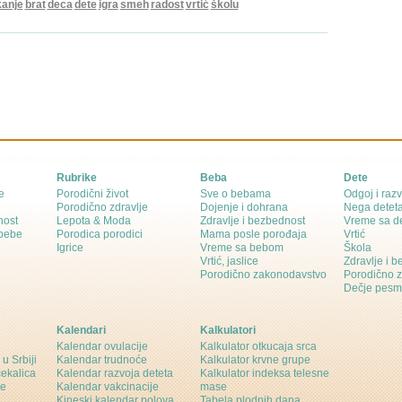
anje
brat
deca
dete
igra
smeh
radost
vrtić
školu
Rubrike
Beba
Dete
e
Porodični život
Sve o bebama
Odgoj i razv
Porodično zdravlje
Dojenje i dohrana
Nega detet
nost
Lepota & Moda
Zdravlje i bezbednost
Vreme sa d
 bebe
Porodica porodici
Mama posle porođaja
Vrtić
Igrice
Vreme sa bebom
Škola
Vrtić, jaslice
Zdravlje i 
Porodično zakonodavstvo
Porodično 
Dečje pesm
Kalendari
Kalkulatori
Kalendar ovulacije
Kalkulator otkucaja srca
 u Srbiji
Kalendar trudnoće
Kalkulator krvne grupe
čekalica
Kalendar razvoja deteta
Kalkulator indeksa telesne
ne
Kalendar vakcinacije
mase
Kineski kalendar polova
Tabela plodnih dana