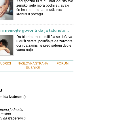
Kad spozna tu tajnu, kad vidi što sve
žensko tijelo mora podnijeti, svaki
će imalo normalan muškarac,
krenuti u potragu ...
 nemojte govoriti da ja tatu isto...
Da bi primerno osetili šta se dešava
u duši deteta, pokušajte da zatvorite
oči i da zamislite pred sobom dvoje
vama najb...
RUBRICI
NASLOVNA STRANA
FORUMI
RUBRIKE
a
mi da izabrem :)
 imena jedno će
m sinu...
i da izaberem :)