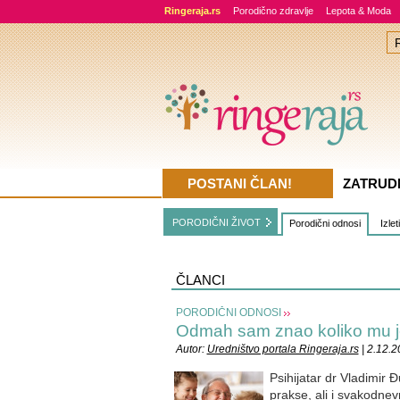
Ringeraja.rs
Porodično zdravlje
Lepota & Moda
POSTANI ČLAN!
ZATRUD
PORODIČNI ŽIVOT
Porodični odnosi
Izlet
ČLANCI
PORODIČNI ODNOSI
Odmah sam znao koliko mu je 
Autor:
Uredništvo portala Ringeraja.rs
| 2.12.
Psihijatar dr Vladimir Đ
prakse, ali i svakodnev