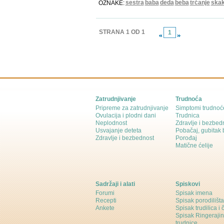
sestra
baba
deda
beba
trčanje
skak
OZNAKE:
STRANA 1 OD 1
1
Zatrudnjivanje
Trudnoća
Pripreme za zatrudnjivanje
Simptomi trudnoć
Ovulacija i plodni dani
Trudnica
Neplodnost
Zdravlje i bezbed
Usvajanje deteta
Pobačaj, gubitak
Zdravlje i bezbednost
Porođaj
Matične ćelije
Sadržaji i alati
Spiskovi
Forumi
Spisak imena
Recepti
Spisak porodilišta
Ankete
Spisak trudilica i 
Spisak Ringeraji
trudnice