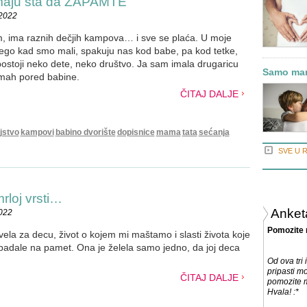
imaju šta da ZAPAMTE
.2022
, ima raznih dečjih kampova… i sve se plaća. U moje
 nego kad smo mali, spakuju nas kod babe, pa kod tetke,
stoji neko dete, neko društvo. Ja sam imala drugaricu
Samo mami
odmah pored babine.
ČITAJ DALJE
jstvo
kampovi
babino dvorište
dopisnice
mama
tata
sećanja
SVE U 
rloj vrsti…
Anket
2022
Pomozite 
ivela za decu, život o kojem mi maštamo i slasti života koje
 padale na pamet. Ona je želela samo jedno, da joj deca
Od ova tri
pripasti mo
ČITAJ DALJE
pomozite m
Hvala! :*