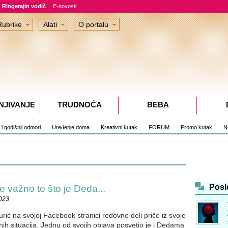
Ringerajin vodič
E-novosti
Rubrike
Alati
O portalu
NJIVANJE
TRUDNOĆA
BEBA
i i godišnji odmori
Uređenje doma
Kreativni kutak
FORUM
Promo kutak
No
Posl
važno to što je Deda...
2023
urić na svojoj Facebook stranici redovno deli priče iz svoje
nih situacija. Jednu od svojih objava posvetio je i Dedama