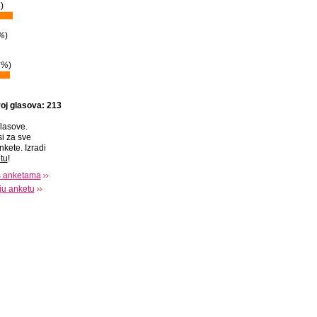
%
)
%
)
6%
)
oj glasova: 213
lasove.
si za sve
nkete. Izradi
tu
!
s anketama
oju anketu