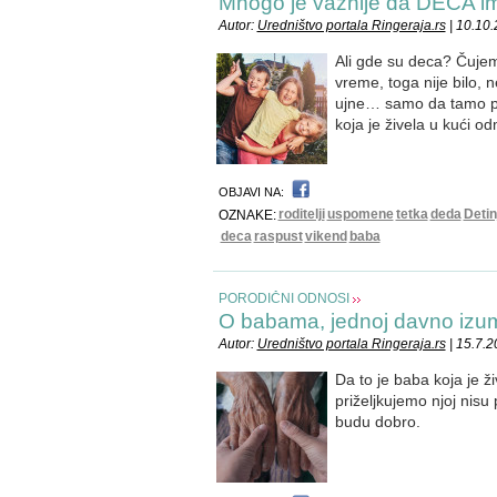
Mnogo je važnije da DECA 
Autor:
Uredništvo portala Ringeraja.rs
| 10.10
Ali gde su deca? Čujem
vreme, toga nije bilo,
ujne… samo da tamo po
koja je živela u kući 
OBJAVI NA:
roditelji
uspomene
tetka
deda
Detin
OZNAKE:
deca
raspust
vikend
baba
PORODIČNI ODNOSI
O babama, jednoj davno izum
Autor:
Uredništvo portala Ringeraja.rs
| 15.7.
Da to je baba koja je ž
priželjkujemo njoj nisu
budu dobro.