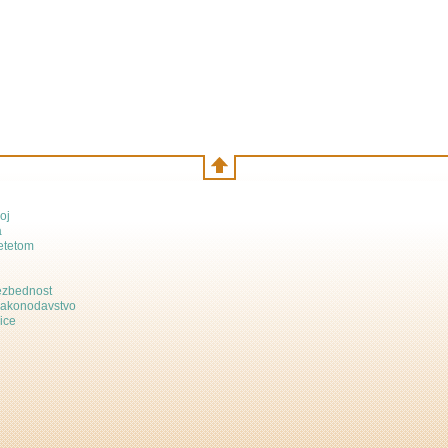
oj
a
etetom
bezbednost
zakonodavstvo
ice