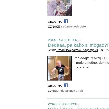
OBJAVI NA:
sečanje
deda
dete
OZNAKE:
VREME SA DETETOM
Dedaaa, pa kako si mogao?!
Autor:
Uredništvo portala Ringeraja.rs
| 31.10
Pogledajte reakciju 1
nimalo smešno, dok neki
preterao?
OBJAVI NA:
deda
unuk
strah
OZNAKE:
PORODIČNI ODNOSI