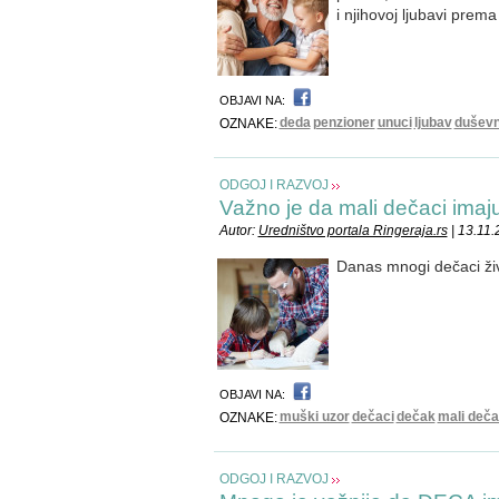
i njihovoj ljubavi pre
OBJAVI NA:
deda
penzioner
unuci
ljubav
duševn
OZNAKE:
ODGOJ I RAZVOJ
Važno je da mali dečaci ima
Autor:
Uredništvo portala Ringeraja.rs
| 13.11.
Danas mnogi dečaci živ
OBJAVI NA:
muški uzor
dečaci
dečak
mali deč
OZNAKE:
ODGOJ I RAZVOJ