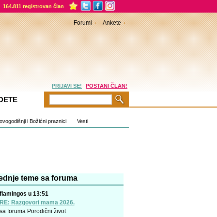
164.811 registrovan član
Forumi
Ankete
PRIJAVI SE!
POSTANI ČLAN!
DETE
vogodišnji i Božićni praznici
Vesti
ednje teme sa foruma
flamingos u 13:51
RE: Razgovori mama 2026.
sa foruma
Porodični život