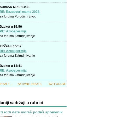
IvanaSK RR u 13:33
RE: Razgovori mama 2026.
sa foruma
Porodični život
Dzeket u 15:56
RE: Azoospermija
sa foruma
Zatrudnjivanje
Tinčee u 15:37
RE: Azoospermija
sa foruma
Zatrudnjivanje
Dzeket u 14:41
RE: Azoospermija
sa foruma
Zatrudnjivanje
DEBATE
AKTIVNE DEBATE
SVI FORUMI
taniji sadržaji u rubrici
 ti rodi dete moraš podići spomenik