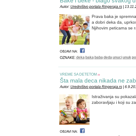
Bake i deke - blago svakog d
Autor:
Uredništvo portala Ringeraja.rs
| 13.11
Prava baka je spremna 
a dobri deka da, uprko
Njihovim peticama se 
OBJAVI NA:
deka
baka
baba
deda
unuci
unuk
po
OZNAKE:
VREME SA DETETOM
Šta mala deca nikada ne zab
Autor:
Uredništvo portala Ringeraja.rs
| 6.9.20
Istraživanja su pokaza
zaboravljaju i koji su za
OBJAVI NA: