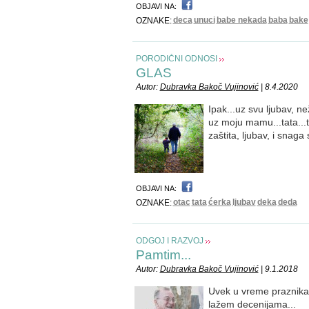
OBJAVI NA:
deca
unuci
babe nekada
baba
bake
OZNAKE:
PORODIČNI ODNOSI
GLAS
Autor:
Dubravka Bakoč Vujinović
| 8.4.2020
Ipak...uz svu ljubav, n
uz moju mamu...tata...
zaštita, ljubav, i snaga
OBJAVI NA:
otac
tata
ćerka
ljubav
deka
deda
OZNAKE:
ODGOJ I RAZVOJ
Pamtim...
Autor:
Dubravka Bakoč Vujinović
| 9.1.2018
Uvek u vreme praznika
lažem decenijama...