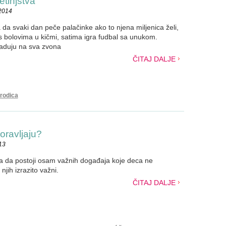
etinjstva
.2014
da svaki dan peče palačinke ako to njena miljenica želi,
s bolovima u kičmi, satima igra fudbal sa unukom.
raduju na sva zvona
ČITAJ DALJE
rodica
oravljaju?
13
la da postoji osam važnih događaja koje deca ne
 njih izrazito važni.
ČITAJ DALJE