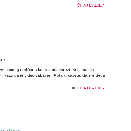
ČITAJ DALJE
.2015
8-mesečnog mališana kada deda zareži. Nekima nije
 kažu da je video zabavan. A šta vi kažete, da li je deda
ČITAJ DALJE