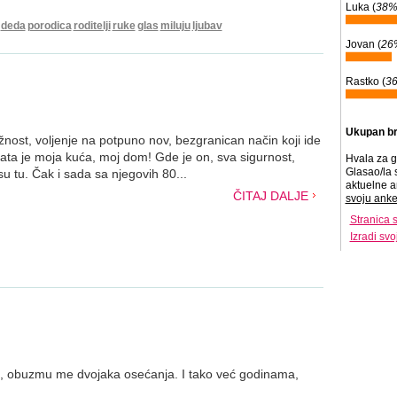
Luka (
38
deda
porodica
roditelji
ruke
glas
miluju
ljubav
Jovan (
26
Rastko (
3
Ukupan br
ežnost, voljenje na potpuno nov, bezgranican način koji ide
tata je moja kuća, moj dom! Gde je on, sva sigurnost,
Hvala za g
Glasao/la 
 su tu. Čak i sada sa njegovih 80...
aktuelne a
ČITAJ DALJE
svoju anke
Stranica 
Izradi sv
, obuzmu me dvojaka osećanja. I tako već godinama,