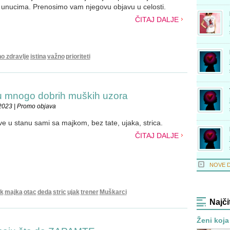
ma unucima. Prenosimo vam njegovu objavu u celosti.
ČITAJ DALJE
o zdravlje
istina
važno
prioriteti
ju mnogo dobrih muških uzora
2023 | Promo objava
e u stanu sami sa majkom, bez tate, ujaka, strica.
ČITAJ DALJE
NOVE 
ak
majka
otac
deda
stric
ujak
trener
Muškarci
Najči
Ženi koja