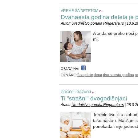
VREME SA DETETOM
Dvanaesta godina deteta je 
Autor:
Uredništvo portala Ringeraja.rs
| 13.6.
A onda se preko noći 
mi.
OBJAVI NA:
faza
dete
deca
dvanaesta godina
p
OZNAKE:
ODGOJ I RAZVOJ
Ti "strašni" dvogodišnjaci
Autor:
Uredništvo portala Ringeraja.rs
| 28.3.
Terrible two ili u slobo
tako nastao. Mališani s
ponekada i nije jednos