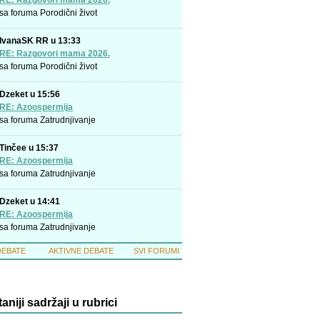
RE: Razgovori mama 2026.
sa foruma
Porodični život
IvanaSK RR u 13:33
RE: Razgovori mama 2026.
sa foruma
Porodični život
Dzeket u 15:56
RE: Azoospermija
sa foruma
Zatrudnjivanje
Tinčee u 15:37
RE: Azoospermija
sa foruma
Zatrudnjivanje
Dzeket u 14:41
RE: Azoospermija
sa foruma
Zatrudnjivanje
DEBATE
AKTIVNE DEBATE
SVI FORUMI
taniji sadržaji u rubrici