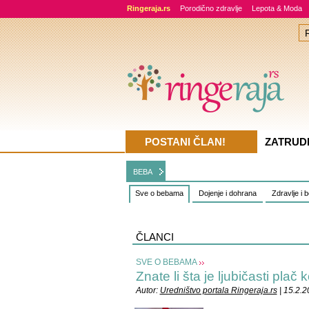
Ringeraja.rs
Porodično zdravlje
Lepota & Moda
POSTANI ČLAN!
ZATRUD
BEBA
Sve o bebama
Dojenje i dohrana
Zdravlje i 
ČLANCI
SVE O BEBAMA
Znate li šta je ljubičasti plač
Autor:
Uredništvo portala Ringeraja.rs
| 15.2.