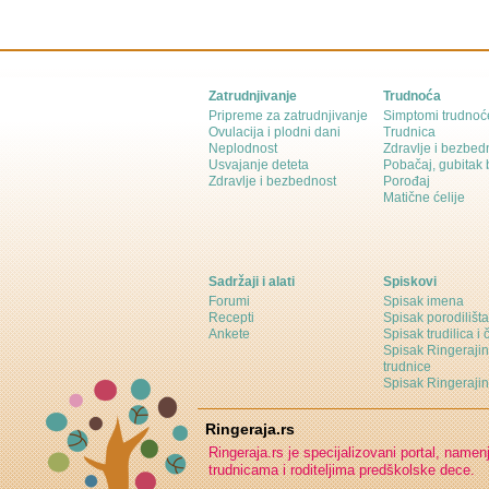
Zatrudnjivanje
Trudnoća
Pripreme za zatrudnjivanje
Simptomi trudnoć
Ovulacija i plodni dani
Trudnica
Neplodnost
Zdravlje i bezbed
Usvajanje deteta
Pobačaj, gubitak
Zdravlje i bezbednost
Porođaj
Matične ćelije
Sadržaji i alati
Spiskovi
Forumi
Spisak imena
Recepti
Spisak porodilišta
Ankete
Spisak trudilica i 
Spisak Ringeraji
trudnice
Spisak Ringeraj
Ringeraja.rs
Ringeraja.rs je specijalizovani portal, namen
trudnicama i roditeljima predškolske dece.