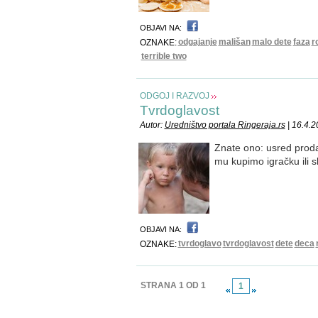
OBJAVI NA:
odgajanje
mališan
malo dete
faza
r
OZNAKE:
terrible two
ODGOJ I RAZVOJ
Tvrdoglavost
Autor:
Uredništvo portala Ringeraja.rs
| 16.4.
Znate ono: usred prod
mu kupimo igračku ili s
OBJAVI NA:
tvrdoglavo
tvrdoglavost
dete
deca
OZNAKE:
STRANA 1 OD 1
1