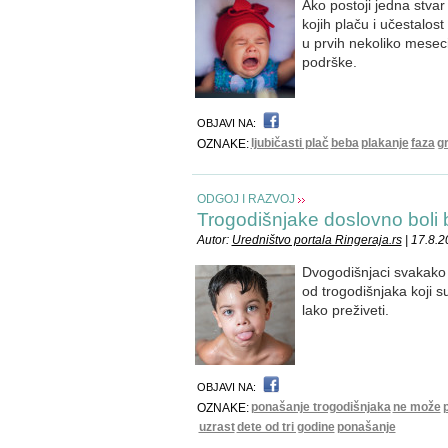
Ako postoji jedna stvar
kojih plaču i učestalost 
u prvih nekoliko meseci
podrške.
OBJAVI NA:
ljubičasti plač
beba
plakanje
faza
g
OZNAKE:
ODGOJ I RAZVOJ
Trogodišnjake doslovno boli 
Autor:
Uredništvo portala Ringeraja.rs
| 17.8.
Dvogodišnjaci svakako j
od trogodišnjaka koji s
lako preživeti.
OBJAVI NA:
ponašanje trogodišnjaka
ne može
OZNAKE:
uzrast
dete od tri godine
ponašanje