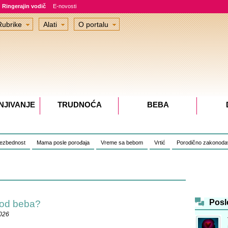
Ringerajin vodič
E-novosti
Rubrike
Alati
O portalu
NJIVANJE
TRUDNOĆA
BEBA
bezbednost
Mama posle porođaja
Vreme sa bebom
Vrtić
Porodično zakonoda
Posl
 kod beba?
2026