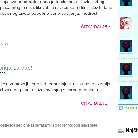
 koju sve bebe rade, onda je to plakanje. Razlozi zbog
plača mogu se razlikovati, ali svi će se roditelji složiti da je
 bebinog života potrebno puno strpljenja, mudrosti i
ČITAJ DALJE
rčevi
briga za vas!
2022
esu zahtevniji nego jednogodišnjaci, ali su nebo i zemlja
u hvala na pitanju – izazov kojeg stvarno ponekad nije
ČITAJ DALJE
NOVE 
posledice
sebične želje
faza
frustracije
trogodišnjaci
dete
Najči