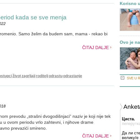
Korisno u
period kada se sve menja
2022
promenio. Samo želim da budem sam, mama - rekao bi
Ovo je na
ČITAJ DALJE
ostupci
život
zagrljaji
roditelj
odrastu
odrastanje
SVE U 
Anket
2018
dnom prevodu „strašni dvogodišnjaci“ naziv je koji nije tek
Циста.
u u ovom periodu vrlo zahtevni, i njihove drame
пеперутк
tavno prevazići smireno.
Да ли ст
ČITAJ DALJE
велику/е 