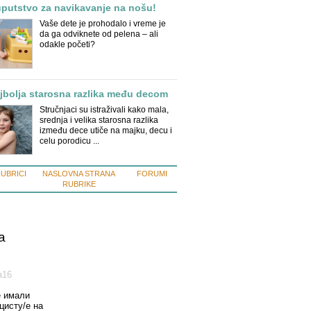
putstvo za navikavanje na nošu!
Vaše dete je prohodalo i vreme je
da ga odviknete od pelena – ali
odakle početi?
jbolja starosna razlika među decom
Stručnjaci su istraživali kako mala,
srednja i velika starosna razlika
između dece utiče na majku, decu i
celu porodicu ...
RUBRICI
NASLOVNA STRANA
FORUMI
RUBRIKE
a
а16
е имали
цисту/е на