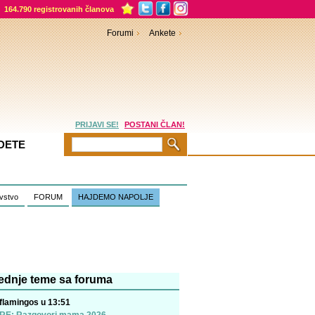
164.790 registrovanih članova
Forumi
Ankete
PRIJAVI SE!
POSTANI ČLAN!
DETE
vstvo
FORUM
HAJDEMO NAPOLJE
ednje teme sa foruma
flamingos u 13:51