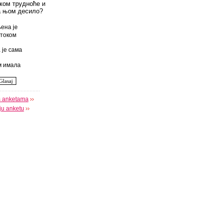
оком трудноће и
а њом десило?
ена је
током
 је сама
 имала
s anketama
oju anketu