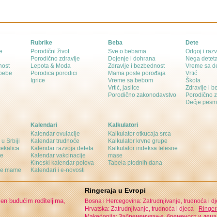
Rubrike
Beba
Dete
e
Porodični život
Sve o bebama
Odgoj i razv
Porodično zdravlje
Dojenje i dohrana
Nega detet
nost
Lepota & Moda
Zdravlje i bezbednost
Vreme sa d
 bebe
Porodica porodici
Mama posle porođaja
Vrtić
Igrice
Vreme sa bebom
Škola
Vrtić, jaslice
Zdravlje i 
Porodično zakonodavstvo
Porodično 
Dečje pesm
Kalendari
Kalkulatori
Kalendar ovulacije
Kalkulator otkucaja srca
 u Srbiji
Kalendar trudnoće
Kalkulator krvne grupe
čekalica
Kalendar razvoja deteta
Kalkulator indeksa telesne
ne
Kalendar vakcinacije
mase
Kineski kalendar polova
Tabela plodnih dana
ine mame
Kalendari i e-novosti
Ringeraja u Evropi
jen budućim roditeljima,
Bosna i Hercegovina: Zatrudnjivanje, trudnoća i d
Hrvatska: Zatrudnjivanje, trudnoća i djeca -
Ringer
Makedonija: Забременување, бременост и деца