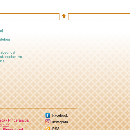
oj
a
etetom
bezbednost
zakonodavstvo
ice
Facebook
jeca -
Ringeraja.ba
Instagram
aja.hr
RSS
 -
Ringeraja.mk