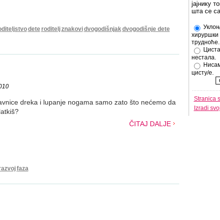
јајнику т
шта се с
Уклоњ
oditeljstvo
dete
roditelj
znakovi
dvogodišnjak
dvogodišnje dete
хируршки 
трудноће.
Циста
нестала.
Нисам
цисту/е.
2010
Stranica 
avnice dreka i lupanje nogama samo zato što nećemo da
Izradi sv
latkiš?
ČITAJ DALJE
razvoj
faza