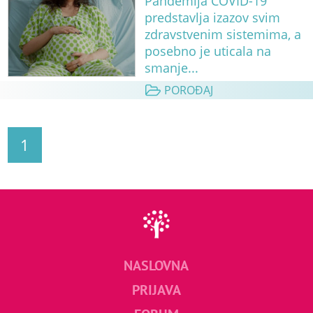
Pandemija COVID-19
predstavlja izazov svim
zdravstvenim sistemima, a
posebno je uticala na
smanje...
POROĐAJ
1
NASLOVNA
PRIJAVA