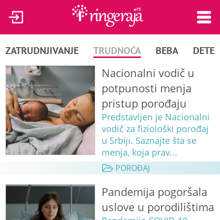
ZATRUDNJIVANJE
TRUDNOĆA
BEBA
DETE
Nacionalni vodič u
potpunosti menja
pristup porođaju
Predstavljen je Nacionalni
vodič za fiziološki porođaj
u Srbiji. Saznajte šta se
menja, koja prav...
POROĐAJ
Pandemija pogoršala
uslove u porodilištima