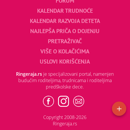
FORUM
KALENDAR TRUDNOĆE
KALENDAR RAZVOJA DETETA
NAJLEPŠA PRIČA O DOJENJU
PRETRAŽIVAČ
VIŠE O KOLAČIĆIMA
USLOVI KORIŠĆENJA
Ringeraja.rs
je specijalizovani portal, namenjen
budućim roditeljima, trudnicama i roditeljima
predškolske dece.
Copyright 2008-2026
Ringeraja.rs