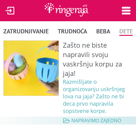
ZATRUDNJIVANJE
TRUDNOĆA
BEBA
DETE
Zašto ne biste
napravili svoju
vaskršnju korpu za
jaja!
Razmišljate o
organizovanju uskršnjeg
lova na jaja? Zašto ne bi
deca prvo napravila
sopstvene korpe.
NAPRAVIMO ZAJEDNO