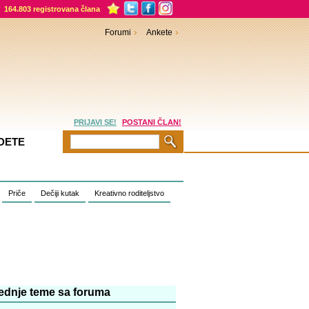
164.803 registrovana člana
Forumi
Ankete
PRIJAVI SE!
POSTANI ČLAN!
DETE
Priče
Dečiji kutak
Kreativno roditeljstvo
ednje teme sa foruma