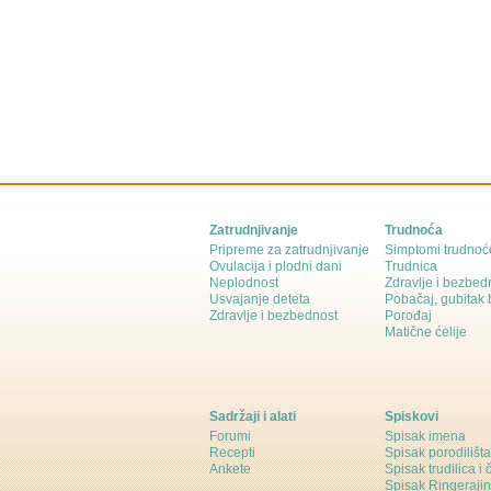
Zatrudnjivanje
Trudnoća
Pripreme za zatrudnjivanje
Simptomi trudnoć
Ovulacija i plodni dani
Trudnica
Neplodnost
Zdravlje i bezbed
Usvajanje deteta
Pobačaj, gubitak
Zdravlje i bezbednost
Porođaj
Matične ćelije
Sadržaji i alati
Spiskovi
Forumi
Spisak imena
Recepti
Spisak porodilišta
Ankete
Spisak trudilica i 
Spisak Ringeraji