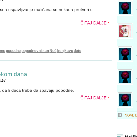
na uspavljivanje mališana se nekada pretvori u
ČITAJ DALJE
eno
popodne
popodnevni san
Noć
kenjkavo
dete
tokom dana
2018
, da li deca treba da spavaju popodne.
ČITAJ DALJE
NOVE 