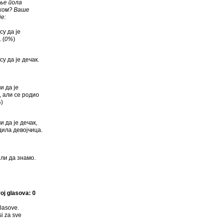
ње пола
ком? Ваше
е:
су да је
 (
0%
)
у да је дечак.
и да је
, али се родио
%
)
и да је дечак,
дила девојчица.
ли да знамо.
oj glasova: 0
lasove.
si za sve