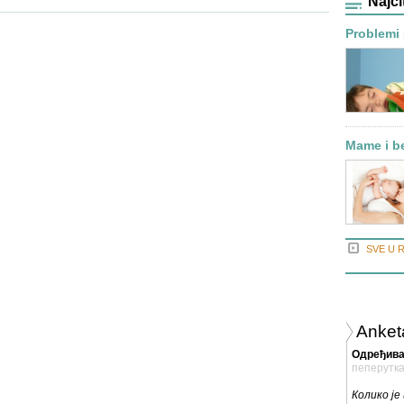
Najči
Problemi
Mame i be
SVE U 
Anket
Одређива
пеперутк
Колико је