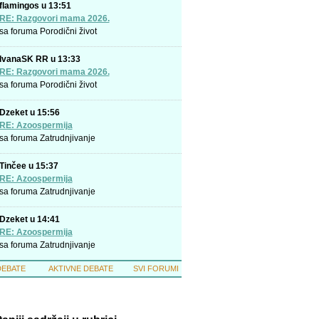
flamingos u 13:51
RE: Razgovori mama 2026.
sa foruma
Porodični život
IvanaSK RR u 13:33
RE: Razgovori mama 2026.
sa foruma
Porodični život
Dzeket u 15:56
RE: Azoospermija
sa foruma
Zatrudnjivanje
Tinčee u 15:37
RE: Azoospermija
sa foruma
Zatrudnjivanje
Dzeket u 14:41
RE: Azoospermija
sa foruma
Zatrudnjivanje
DEBATE
AKTIVNE DEBATE
SVI FORUMI