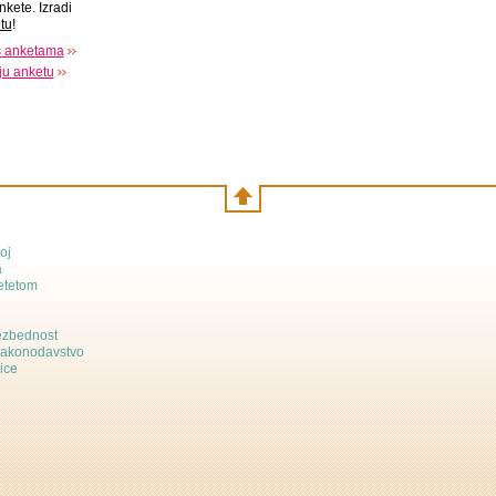
nkete. Izradi
tu
!
s anketama
oju anketu
oj
a
etetom
bezbednost
zakonodavstvo
ice