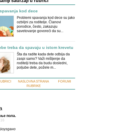
taniji sadržaji u rubrici
 spavanja kod dece
Problemi spavanja kod dece su jako
ozbiljni za roditelje. Članovi
porodice, često, zakazuju
savetovanje govoreći da su...
be treba da spavaju u istom krevetu
Šta da radite kada dete odbija da
zaspi samo? Važi mišljenje da
roditelji treba da budu dosledni,
poljube dete, požele m...
RUBRICI
NASLOVNA STRANA
FORUMI
RUBRIKE
a
ње пола.
а16
 поуздано