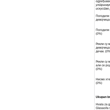
одређива
ултразву
искуство ј
Погодили 
девојчица.
Погодили с
(
0%
)
Рекли су м
девојчица
дечак. (
0
Рекли су м
али се ро
(
0%
)
Нисмо хте
(
0%
)
Ukupan br
Hvala za g
Glasao/la 