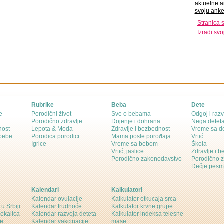
aktuelne a
svoju anke
Stranica 
Izradi sv
Rubrike
Beba
Dete
e
Porodični život
Sve o bebama
Odgoj i razv
Porodično zdravlje
Dojenje i dohrana
Nega detet
nost
Lepota & Moda
Zdravlje i bezbednost
Vreme sa d
 bebe
Porodica porodici
Mama posle porođaja
Vrtić
Igrice
Vreme sa bebom
Škola
Vrtić, jaslice
Zdravlje i 
Porodično zakonodavstvo
Porodično 
Dečje pesm
Kalendari
Kalkulatori
Kalendar ovulacije
Kalkulator otkucaja srca
 u Srbiji
Kalendar trudnoće
Kalkulator krvne grupe
čekalica
Kalendar razvoja deteta
Kalkulator indeksa telesne
ne
Kalendar vakcinacije
mase