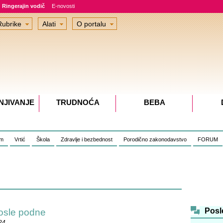
Ringerajin vodič
E-novosti
Rubrike
Alati
O portalu
NJIVANJE
TRUDNOĆA
BEBA
om
Vrtić
Škola
Zdravlje i bezbednost
Porodično zakonodavstvo
FORUM
Posl
posle podne
24