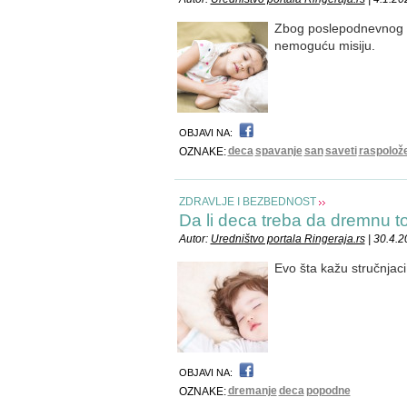
Zbog poslepodnevnog s
nemoguću misiju.
OBJAVI NA:
deca
spavanje
san
saveti
raspolož
OZNAKE:
ZDRAVLJE I BEZBEDNOST
Da li deca treba da dremnu 
Autor:
Uredništvo portala Ringeraja.rs
| 30.4.
Evo šta kažu stručnjaci
OBJAVI NA:
dremanje
deca
popodne
OZNAKE: