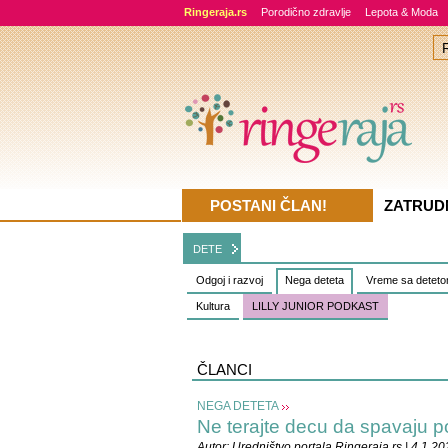
Ringeraja.rs
Porodično zdravlje
Lepota & Moda
POSTANI ČLAN!
ZATRUD
DETE
Odgoj i razvoj
Nega deteta
Vreme sa detet
Kultura
LILLY JUNIOR PODKAST
ČLANCI
NEGA DETETA
Ne terajte decu da spavaju 
Autor:
Uredništvo portala Ringeraja.rs
| 4.1.20